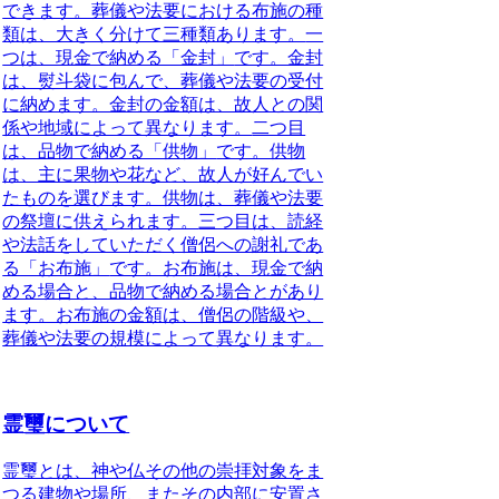
できます。葬儀や法要における布施の種
類は、大きく分けて三種類あります。
一
つは、現金で納める「金封」
です。金封
は、熨斗袋に包んで、葬儀や法要の受付
に納めます。金封の金額は、故人との関
係や地域によって異なります。
二つ目
は、品物で納める「供物」
です。供物
は、主に果物や花など、故人が好んでい
たものを選びます。供物は、葬儀や法要
の祭壇に供えられます。
三つ目は、読経
や法話をしていただく僧侶への謝礼であ
る「お布施」
です。お布施は、現金で納
める場合と、品物で納める場合とがあり
ます。お布施の金額は、僧侶の階級や、
葬儀や法要の規模によって異なります。
霊璽について
霊璽とは、神や仏その他の崇拝対象をま
つる建物や場所、またその内部に安置さ