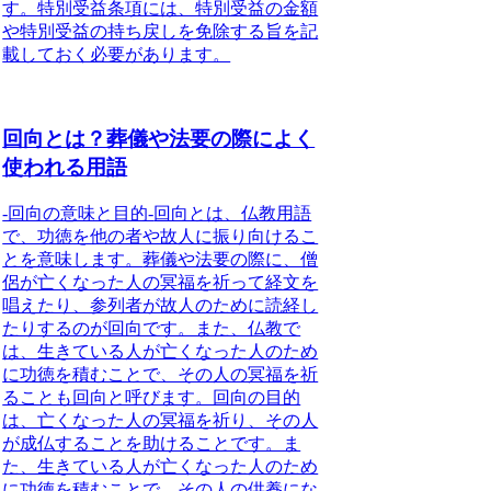
す。特別受益条項には、特別受益の金額
や特別受益の持ち戻しを免除する旨を記
載しておく必要があります。
回向とは？葬儀や法要の際によく
使われる用語
-回向の意味と目的-
回向とは、仏教用語
で、功徳を他の者や故人に振り向けるこ
とを意味します。
葬儀や法要の際に、僧
侶が亡くなった人の冥福を祈って経文を
唱えたり、参列者が故人のために読経し
たりするのが回向です。また、仏教で
は、生きている人が亡くなった人のため
に功徳を積むことで、その人の冥福を祈
ることも回向と呼びます。回向の目的
は、亡くなった人の冥福を祈り、その人
が成仏することを助けることです。ま
た、生きている人が亡くなった人のため
に功徳を積むことで、その人の供養にな