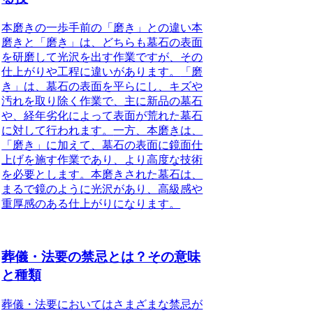
本磨きの一歩手前の「磨き」との違い本
磨きと「磨き」は、どちらも墓石の表面
を研磨して光沢を出す作業ですが、その
仕上がりや工程に違いがあります。
「磨
き」は、墓石の表面を平らにし、キズや
汚れを取り除く作業で、主に新品の墓石
や、経年劣化によって表面が荒れた墓石
に対して行われます。
一方、
本磨きは、
「磨き」に加えて、墓石の表面に鏡面仕
上げを施す作業であり、より高度な技術
を必要とします。
本磨きされた墓石は、
まるで鏡のように光沢があり、高級感や
重厚感のある仕上がりになります。
葬儀・法要の禁忌とは？その意味
と種類
葬儀・法要においてはさまざまな禁忌が