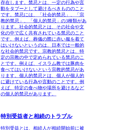
存在します。禁忌とは、一定の行為や言
動をタブーとして避けるべきもののこと
です。禁忌には、
「社会的禁忌」
、
「宗
教的禁忌」
、
「個人的禁忌」
の3種類があ
ります。社会的禁忌とは、その社会や文
化の中で広く共有されている禁忌のこと
です。例えば、葬儀の際に赤い服を着て
はいけないというのは、日本では一般的
な社会的禁忌です。宗教的禁忌とは、特
定の宗教の中で定められている禁忌のこ
とです。例えば、イスラム教では豚肉を
食べてはいけないという宗教的禁忌があ
ります。個人的禁忌とは、個人が個人的
に避けている行為や言動のことです。例
えば、特定の食べ物や場所を避けるなど
の個人的禁忌があります。
特別受益者と相続のトラブル
特別受益とは
、相続人が相続開始前に被