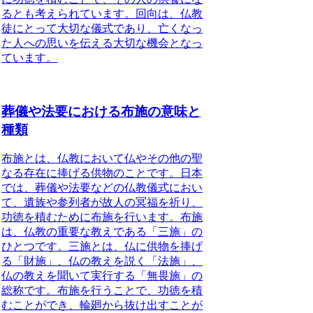
るとも考えられています。回向は、仏教
徒にとって大切な儀式であり、亡くなっ
た人への思いを伝える大切な機会となっ
ています。
葬儀や法要における布施の意味と
種類
布施とは、仏教において仏やその他の聖
なる存在に捧げる供物のこと
です。日本
では、葬儀や法要などの仏教儀式におい
て、遺族や参列者が故人の冥福を祈り、
功徳を積むために布施を行います。布施
は、仏教の重要な教えである「三施」の
ひとつです。三施とは、仏に供物を捧げ
る「財施」、仏の教えを説く「法施」、
仏の教えを聞いて実行する「無畏施」の
総称です。布施を行うことで、功徳を積
むことができ、輪廻から抜け出すことが