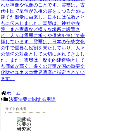
れた神像や仏像のことです。
霊璽は、古
代中国で皇帝が先祖の霊をまつるために
建てた廟堂に由来し、日本には仏教とと
もに伝来しました。霊璽は、神社や寺
院、また家庭など様々な場所に設置さ
れ、人々は霊璽に祈りや供物を捧げて崇
拝しています。霊璽は、日本の伝統文化
の中で重要な役割を果たしており、人々
の信仰の対象として大切にされてきまし
た。また、霊璽は、歴史的建造物として
も価値が高く、多くの霊璽が国の重要文
化財やユネスコ世界遺産に指定されてい
ます。
ホーム
法事法要に関する用語
サイト作成者