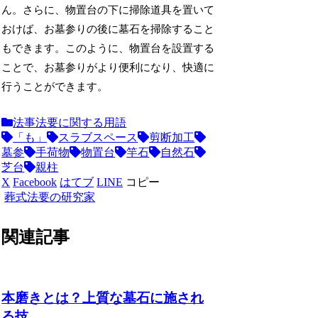
ん。さらに、物置台の下に掃除道具を置いて
おけば、お墓参りの後に墓石を掃除すること
もできます。このように、物置台を設置する
ことで、お墓参りがより便利になり、快適に
行うことができます。
法事法要に関する用語
「も」
スラブスペース
剪断加工
墓参
手荷物
物置台
竿石
自然石
芝台
親柱
X
Facebook
はてブ
LINE
コピー
葬式法要の研究家
関連記事
本磨きとは？上質な墓石に施され
る技