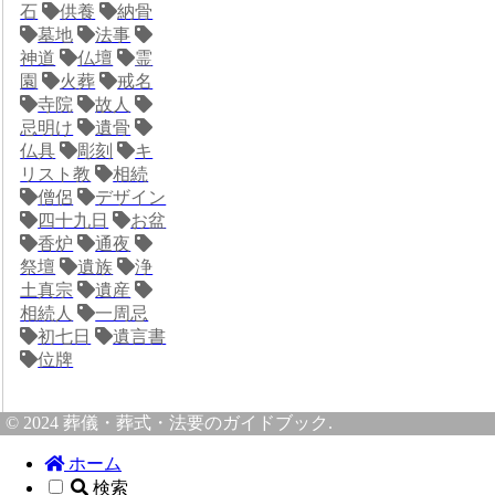
石
供養
納骨
墓地
法事
神道
仏壇
霊
園
火葬
戒名
寺院
故人
忌明け
遺骨
仏具
彫刻
キ
リスト教
相続
僧侶
デザイン
四十九日
お盆
香炉
通夜
祭壇
遺族
浄
土真宗
遺産
相続人
一周忌
初七日
遺言書
位牌
© 2024 葬儀・葬式・法要のガイドブック.
ホーム
検索