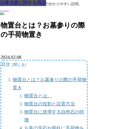
法事法要に関する用語
法事法要に関する用語
法事法要に関する用語
法事法要に関する用語
法事法要に関する用語
法事法要に関する用語
法事法要に関する用語
葬儀・葬式・法要についての分かりやすい説明。
物置台とは？お墓参りの際
の手荷物置き
2024.02.08
目次
物置台とは？お墓参りの際の手荷物
置き
物置台とは。
物置台の役割と設置方法
物置台に使用する自然石の特
徴
お墓の竿石や親柱に手荷物を