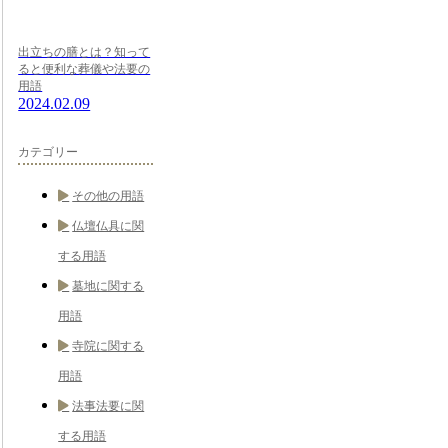
出立ちの膳とは？知って
ると便利な葬儀や法要の
用語
2024.02.09
カテゴリー
その他の用語
仏壇仏具に関
する用語
墓地に関する
用語
寺院に関する
用語
法事法要に関
する用語