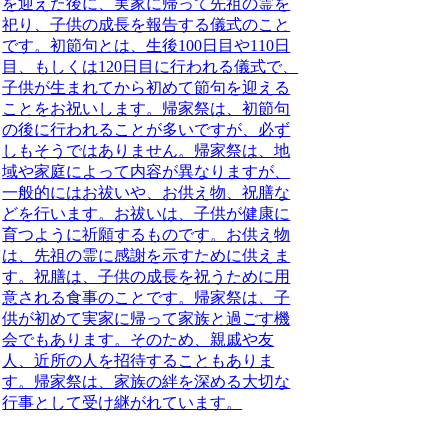
を迎えた後に、実家に帰って先祖の霊を
祀り、子供の成長を報告する儀式のこと
です。
初節句とは、生後100日目や110日
目、もしくは120日目に行われる儀式で、
子供が生まれてから初めて節句を迎える
ことをお祝いします。帰家祭は、初節句
の後に行われることが多いですが、必ず
しもそうではありません。帰家祭は、地
域や家庭によって内容が異なりますが、
一般的にはお祓いや、お供え物、祝膳な
どを行います。お祓いは、子供が健康に
育つように祈願するものです。お供え物
は、先祖の霊に感謝を示すために供えま
す。祝膳は、子供の成長を祝うために用
意される食事のことです。帰家祭は、子
供が初めて実家に帰って家族と過ごす機
会でもあります。そのため、親戚や友
人、近所の人を招待することもありま
す。帰家祭は、家族の絆を深める大切な
行事として受け継がれています。