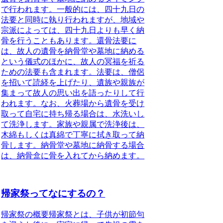
で行われます。一般的には、四十九日の
法要と同時に執り行われますが、地域や
宗派によっては、四十九日よりも早く納
骨を行うこともあります。還骨法要に
は、故人の遺骨を納骨堂や墓地に納める
という儀式のほかに、故人の冥福を祈る
ための法要も含まれます。法要は、僧侶
を招いて読経を上げたり、遺族や親族が
集まって故人の思い出を語ったりして行
われます。なお、火葬場から遺骨を受け
取って自宅に持ち帰る場合は、水洗いし
て洗浄します。家族や親属で洗浄後は、
木綿もしくは真綿で丁寧に拭き取って納
骨します。納骨堂や墓地に納骨する場合
は、納骨盒に骨を入れてから納めます。
帰家祭ってなにするの？
帰家祭の概要
帰家祭とは、子供が初節句