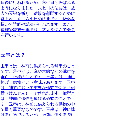
日後に行われるため、六七日と呼ばれる
ようになりました。
六七日の法要は、故
人の冥福を祈り、遺族を慰問するために
営まれます。六七日の法要では、僧侶を
招いて読経や説法が行われます。また、
遺族や親族が集まり、故人を偲んで会食
を行います。
玉串とは？
玉串とは、神前に供えられる幣串のこと
です。幣串とは、麻や木綿などの繊維を
垂らした棒のことです。玉串には、神に
捧げる供物という意味があります。玉串
は、神道において重要な儀式である「献
饌（けんせん）」で使われます。献饌と
は、神前に供物を捧げる儀式のことで
す。玉串は、神前に供えられる供物の中
で最も重要なものです。玉串は、神に捧
げる供物であるため、神前に供える際に