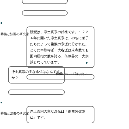
親鸞は、浄土真宗の始祖です。１２２
葬儀と法要の研究家
４年に開いた浄土真宗は、のちに弟子
たちによって複数の宗派に分かれた。
とくに本願寺派・大谷派は末寺数でも
国内屈指の数を誇る、仏教界の一大宗
派となっています。
浄土真宗の主な念仏はなんです
葬儀について知りたい
か？
浄土真宗の主な念仏は「南無阿弥陀
葬儀と法要の研究家
仏」です。