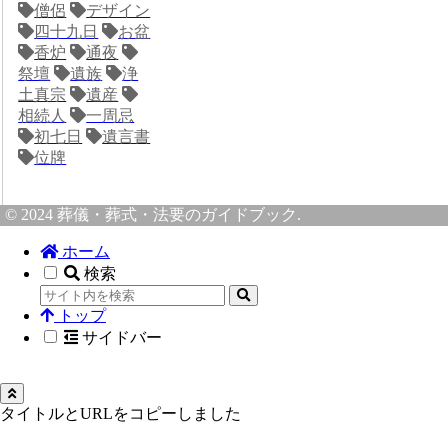
僧侶
デザイン
四十九日
お盆
香炉
通夜
祭壇
遺族
浄
土真宗
遺産
相続人
一周忌
初七日
遺言書
位牌
© 2024 葬儀・葬式・法要のガイドブック.
ホーム
検索
トップ
サイドバー
タイトルとURLをコピーしました