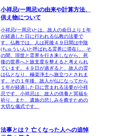
小祥忌(一周忌)の由来や計算方法、
供え物について
小祥忌(一周忌)とは、故人の命日より１年
が経過した日に行われる仏教の法要で
す。
仏教では、人は死後４９日間は中陰
(ちゅういん)と呼ばれる霊界に滞在し、そ
の間、現世と霊界を行き来しながら、死
後の世界へと旅支度を整えると考えられ
ています。４９日が過ぎると、故人の霊
は仏となり、極楽浄土へ旅立つとされま
す。その
１年後、故人が仏になってから
１年が経過した日に営まれる法要が小祥
忌です。
小祥忌は、故人の供養と冥福を
祈り、また、遺族の悲しみを癒すための
大切な儀式です。
法事とは？ 亡くなった人への追悼