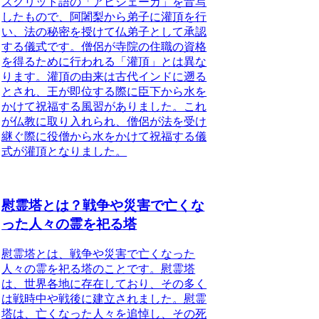
スクリット語の「アビシェーカ」を音写
したもので、阿闍梨から弟子に灌頂を行
い、法の秘密を授けて仏弟子として承認
する儀式です。僧侶が寺院の住職の資格
を得るために行われる「灌頂」とは異な
ります。
灌頂の由来
は古代インドに遡る
とされ、王が即位する際に臣下から水を
かけて祝福する風習がありました。これ
が仏教に取り入れられ、僧侶が法を受け
継ぐ際に役僧から水をかけて祝福する儀
式が灌頂となりました。
慰霊塔とは？戦争や災害で亡くな
った人々の霊を祀る塔
慰霊塔とは、戦争や災害で亡くなった
人々の霊を祀る塔のことです。慰霊塔
は、世界各地に存在しており、その多く
は戦時中や戦後に建立されました。
慰霊
塔は、亡くなった人々を追悼し、その死