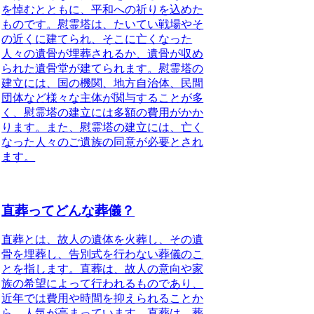
を悼むとともに、平和への祈りを込めた
ものです。
慰霊塔は、たいてい戦場やそ
の近くに建てられ、そこに亡くなった
人々の遺骨が埋葬されるか、遺骨が収め
られた遺骨堂が建てられます。慰霊塔の
建立には、国の機関、地方自治体、民間
団体など様々な主体が関与することが多
く、慰霊塔の建立には多額の費用がかか
ります。また、慰霊塔の建立には、亡く
なった人々のご遺族の同意が必要とされ
ます。
直葬ってどんな葬儀？
直葬とは、故人の遺体を火葬し、その遺
骨を埋葬し、告別式を行わない葬儀のこ
とを指します。
直葬は、故人の意向や家
族の希望によって行われるものであり、
近年では費用や時間を抑えられることか
ら、人気が高まっています。
直葬は、葬