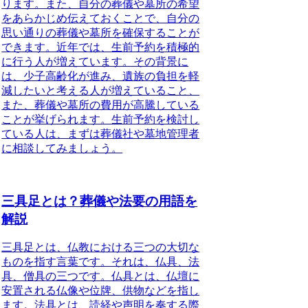
ります。また、自分の葬儀や墓所の希望
をあらかじめ伝えておくことで、自分の
思い通りの葬儀や墓所を確保することが
できます。近年では、生前予約を積極的
に行う人が増えています。その背景に
は、少子高齢化が進み、遺族の負担を軽
減したいと考える人が増えていること、
また、葬儀や墓所の費用が高騰している
ことが挙げられます。生前予約を検討し
ている人は、まずは葬儀社や墓地管理者
に相談してみましょう。
三具足とは？葬儀や法要の用語を
解説
三具足とは、仏教における三つの大切な
もの
を指す言葉です。それは、
仏具、法
具、僧具
の三つです。仏具とは、仏壇に
安置される仏像や位牌、供物などを指し
ます。法具とは、読経や声明を奏する際