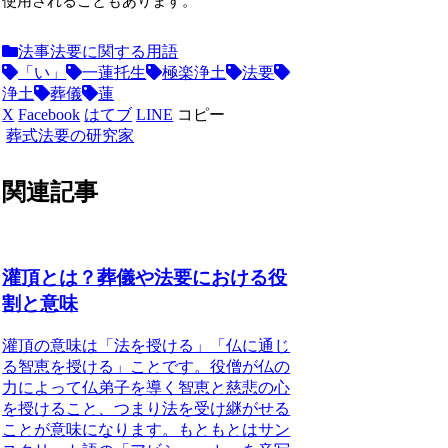
使用されることもあります。
法事法要に関する用語
「い」
一蓮托生
極楽浄土
法要
浄土
葬儀
蓮
X
Facebook
はてブ
LINE
コピー
葬式法要の研究家
関連記事
灌頂とは？葬儀や法要における役
割と意味
灌頂の意味
は「法を授ける」「仏に通じ
る智恵を授ける」ことです。役僧が仏の
力によって仏弟子を導く智恵と慈悲の心
を授けること、つまり法を受け継がせる
ことが意味になります。もともとはサン