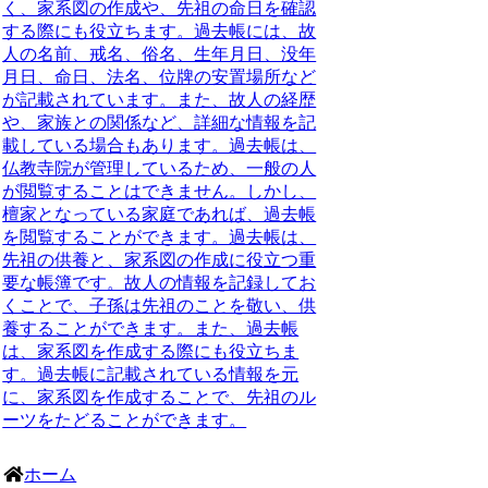
く、家系図の作成や、先祖の命日を確認
する際にも役立ちます。過去帳には、故
人の名前、戒名、俗名、生年月日、没年
月日、命日、法名、位牌の安置場所など
が記載されています。また、故人の経歴
や、家族との関係など、詳細な情報を記
載している場合もあります。過去帳は、
仏教寺院が管理しているため、一般の人
が閲覧することはできません。しかし、
檀家となっている家庭であれば、過去帳
を閲覧することができます。過去帳は、
先祖の供養と、家系図の作成に役立つ重
要な帳簿です。故人の情報を記録してお
くことで、子孫は先祖のことを敬い、供
養することができます。また、過去帳
は、家系図を作成する際にも役立ちま
す。過去帳に記載されている情報を元
に、家系図を作成することで、先祖のル
ーツをたどることができます。
ホーム