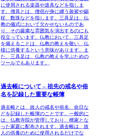
に使用される楽器や道具などを指しま
す。僧具とは、僧侶が身に纏う袈裟や錫
杖、数珠などを指します。三具足は、仏
教の儀式において欠かせないものであ
り、その厳粛な雰囲気を演出するのにも
役立っています。仏教において、三具足
を備えることは、
仏教の教えを敬い、仏
様に供養する
という意味があります。ま
た、三具足は、
仏教の教えを学ぶための
ツール
でもあります。
過去帳について – 祖先の戒名や俗
名を記録した重要な帳簿
過去帳とは、故人の戒名や俗名、命日な
どを記録した帳簿
のことです。一般的に
は、仏教寺院が管理しており、檀家とな
った家庭に配布されます。過去帳は、故
人の供養のために使用されるだけでな