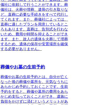
儀社に依頼して行うことができます。葬
儀社は、火葬や埋葬、遺骨の引き取りな
ど、直葬に必要な手続きをすべて代行し
てくれます。また、葬儀社によっては、
直葬に適したプランを用意しているとこ
ろもあります。直葬は、告別式を行わな
いため、費用や時間を抑えることができ
ます。また、故人の遺体を火葬して埋葬
するため、遺体の保存や安置場所を確保
する必要がありません。
葬儀やお墓の生前予約
葬儀やお墓の生前予約
とは、自分が亡く
なった後の葬儀や墓所を、元気なうちに
あらかじめ予約しておくことです。生前
予約をすると、葬儀や墓所の費用をあら
かじめ支払っておくことができ、遺族に
負担をかけずに済むというメリットがあ