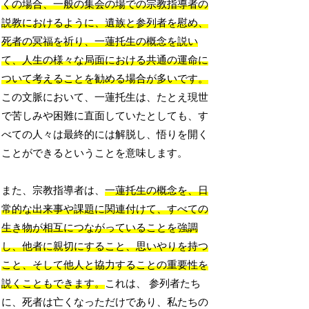
くの場合、一般の集会の場での宗教指導者の
説教におけるように、遺族と参列者を慰め、
死者の冥福を祈り、一蓮托生の概念を説い
て、人生の様々な局面における共通の運命に
ついて考えることを勧める場合が多いです。
この文脈において、一蓮托生は、たとえ現世
で苦しみや困難に直面していたとしても、す
べての人々は最終的には解脱し、悟りを開く
ことができるということを意味します。
また、宗教指導者は、
一蓮托生の概念を、日
常的な出来事や課題に関連付けて、すべての
生き物が相互につながっていることを強調
し、他者に親切にすること、思いやりを持つ
こと、そして他人と協力することの重要性を
説くこともできます。
これは、 参列者たち
に、死者は亡くなっただけであり、私たちの