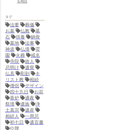
る用語
タグ
法要
葬儀
お墓
仏教
墓
石
供養
納骨
墓地
法事
神道
仏壇
霊
園
火葬
戒名
寺院
故人
忌明け
遺骨
仏具
彫刻
キ
リスト教
相続
僧侶
デザイン
四十九日
お盆
香炉
通夜
祭壇
遺族
浄
土真宗
遺産
相続人
一周忌
初七日
遺言書
位牌