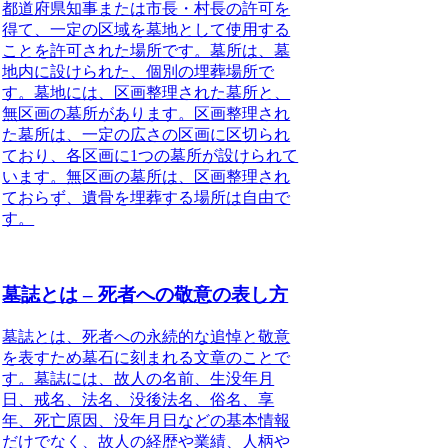
都道府県知事または市長・村長の許可を
得て、一定の区域を墓地として使用する
ことを許可された場所
です。墓所は、
墓
地内に設けられた、個別の埋葬場所
で
す。墓地には、区画整理された墓所と、
無区画の墓所があります。区画整理され
た墓所は、一定の広さの区画に区切られ
ており、各区画に1つの墓所が設けられて
います。無区画の墓所は、区画整理され
ておらず、遺骨を埋葬する場所は自由で
す。
墓誌とは – 死者への敬意の表し方
墓誌とは、
死者への永続的な追悼と敬意
を表すため墓石に刻まれる文章
のことで
す。墓誌には、故人の名前、生没年月
日、戒名、法名、没後法名、俗名、享
年、死亡原因、没年月日などの基本情報
だけでなく、故人の経歴や業績、人柄や