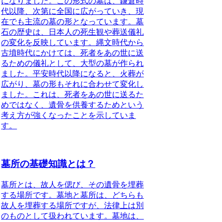
になりました。この形式の墓は、鎌倉時
代以降、次第に全国に広がっていき、現
在でも主流の墓の形となっています。墓
石の歴史は、日本人の死生観や葬送儀礼
の変化を反映しています。縄文時代から
古墳時代にかけては、死者をあの世に送
るための儀礼として、大型の墓が作られ
ました。平安時代以降になると、火葬が
広がり、墓の形もそれに合わせて変化し
ました。これは、死者をあの世に送るた
めではなく、遺骨を供養するためという
考え方が強くなったことを示していま
す。
墓所の基礎知識とは？
墓所とは、
故人を偲び、その遺骨を埋葬
する場所
です。墓地と墓所は、どちらも
故人を埋葬する場所ですが、法律上は別
のものとして扱われています。墓地は、