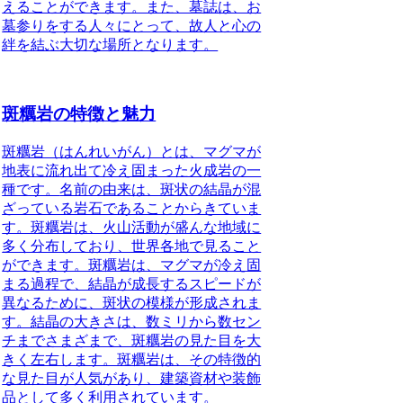
えることができます。また、墓誌は、お
墓参りをする人々にとって、故人と心の
絆を結ぶ大切な場所となります。
斑糲岩の特徴と魅力
斑糲岩（はんれいがん）とは、マグマが
地表に流れ出て冷え固まった火成岩の一
種です。
名前の由来は、斑状の結晶が混
ざっている岩石であることからきていま
す。斑糲岩は、火山活動が盛んな地域に
多く分布しており、世界各地で見ること
ができます。斑糲岩は、マグマが冷え固
まる過程で、結晶が成長するスピードが
異なるために、斑状の模様が形成されま
す。結晶の大きさは、数ミリから数セン
チまでさまざまで、斑糲岩の見た目を大
きく左右します。斑糲岩は、その特徴的
な見た目が人気があり、建築資材や装飾
品として多く利用されています。