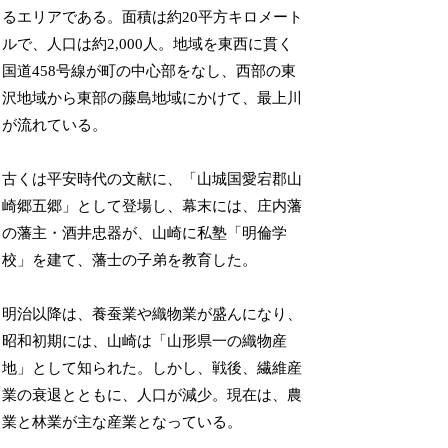
るエリアである。面積は約20平方キロメート
ルで、人口は約2,000人。地域を東西に貫く
国道458号線が町の中心部をなし、西部の東
沢地域から東部の藤島地域にかけて、最上川
が流れている。
古くは平安時代の文献に、「山城国愛宕郡山
崎郷五郷」として登場し、幕末には、庄内藩
の藩主・酒井忠器が、山崎に私塾「明倫学
校」を建て、藩士の子弟を教育した。
明治以降は、養蚕業や織物業が盛んになり、
昭和初期には、山崎は「山形県一の織物産
地」として知られた。しかし、戦後、繊維産
業の衰退とともに、人口が減少。現在は、農
業と林業が主な産業となっている。