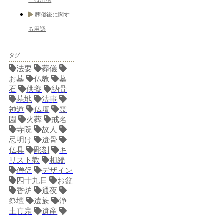
する用語
葬儀後に関す
る用語
タグ
法要
葬儀
お墓
仏教
墓
石
供養
納骨
墓地
法事
神道
仏壇
霊
園
火葬
戒名
寺院
故人
忌明け
遺骨
仏具
彫刻
キ
リスト教
相続
僧侶
デザイン
四十九日
お盆
香炉
通夜
祭壇
遺族
浄
土真宗
遺産