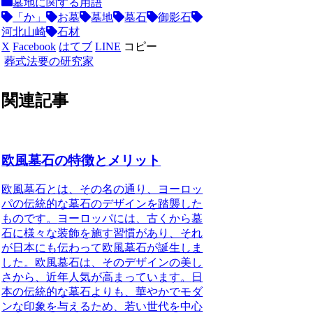
墓地に関する用語
「か」
お墓
墓地
墓石
御影石
河北山崎
石材
X
Facebook
はてブ
LINE
コピー
葬式法要の研究家
関連記事
欧風墓石の特徴とメリット
欧風墓石とは、その名の通り、ヨーロッ
パの伝統的な墓石のデザインを踏襲した
ものです。
ヨーロッパには、古くから墓
石に様々な装飾を施す習慣があり、それ
が日本にも伝わって欧風墓石が誕生しま
した。
欧風墓石は、そのデザインの美し
さから、近年人気が高まっています。
日
本の伝統的な墓石よりも、華やかでモダ
ンな印象を与えるため、若い世代を中心