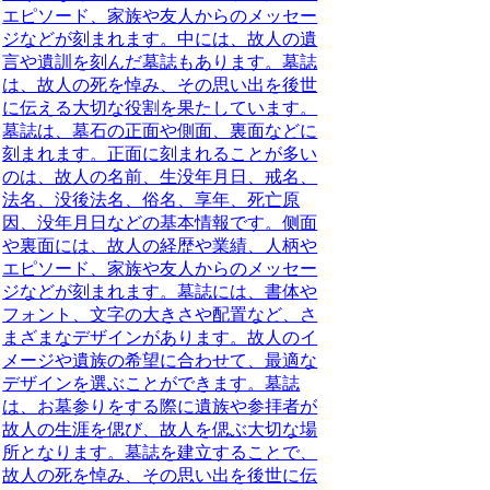
エピソード、家族や友人からのメッセー
ジなどが刻まれます。中には、故人の遺
言や遺訓を刻んだ墓誌もあります。墓誌
は、故人の死を悼み、その思い出を後世
に伝える大切な役割を果たしています。
墓誌は、
墓石の正面や側面、裏面などに
刻まれます
。正面に刻まれることが多い
のは、故人の名前、生没年月日、戒名、
法名、没後法名、俗名、享年、死亡原
因、没年月日などの基本情報です。侧面
や裏面には、故人の経歴や業績、人柄や
エピソード、家族や友人からのメッセー
ジなどが刻まれます。墓誌には、書体や
フォント、文字の大きさや配置など、さ
まざまなデザインがあります。故人のイ
メージや遺族の希望に合わせて、最適な
デザインを選ぶことができます。墓誌
は、
お墓参りをする際に遺族や参拝者が
故人の生涯を偲び、故人を偲ぶ大切な場
所
となります。墓誌を建立することで、
故人の死を悼み、その思い出を後世に伝