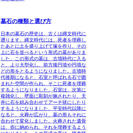
墓石の種類と選び方
日本の
墓石の歴史
は、古くは縄文時代に
遡ります。縄文時代には、死者を埋葬し
たあとに土を盛り上げて塚を作り、その
上に石を並べるという形式の墓がありま
した。この形式の墓は、古墳時代に入る
と、より大型化し、前方後円墳や円墳な
どの形をとるようになりました。古墳時
代後期になると、石室と呼ばれる石で囲
まれた空間が作られ、そこに死者を埋葬
するようになりました。石室は、次第に
複雑化し、壁面に彫刻が施されたり、天
井に石を組み合わせてアーチ状にしたり
するようになりました。平安時代以降に
なると、火葬が広がり、墓の形もそれに
合わせて変化しました。火葬された遺骨
は、壺に納められ、それを埋葬するよう