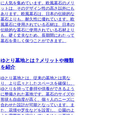
に人気を集めています。
欧風墓石のメリ
ットは、そのデザイン性の高さ以外にも
あります。
欧風墓石は、日本の伝統的な
墓石よりも、耐久性に優れています。欧
風墓石に使用されている石材は、日本の
伝統的な墓石に使用されている石材より
も、硬く丈夫なため、長期間にわたって
墓石を美しく保つことができます。
ゆとり墓地とは？メリットや種類
を紹介
ゆとり墓地とは、従来の墓地とは異な
り、より広々としたスペースを確保し、
ゆとりを持って参拝や供養ができるよう
に整備された墓地
です。墓石のサイズや
形状も自由度が高く、個々人のニーズに
合わせた設計が可能となっています。ま
た、花壇や芝生などを設置し、公園のよ