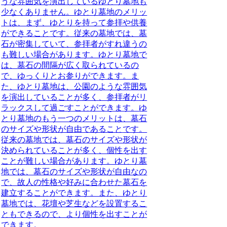
うな雰囲気を演出しているゆとり墓地も
少なくありません。
ゆとり墓地のメリッ
トは、まず、ゆとりを持って参拝や供養
ができること
です。従来の墓地では、墓
石が密集していて、参拝者がすれ違うの
も難しい場合があります。ゆとり墓地で
は、墓石の間隔が広く取られているの
で、ゆっくりとお参りができます。ま
た、ゆとり墓地は、公園のような雰囲気
を演出していることが多く、参拝者がリ
ラックスして過ごすことができます。
ゆ
とり墓地のもう一つのメリットは、墓石
のサイズや形状が自由であること
です。
従来の墓地では、墓石のサイズや形状が
決められていることが多く、個性を出す
ことが難しい場合があります。ゆとり墓
地では、墓石のサイズや形状が自由なの
で、故人の性格や好みに合わせた墓石を
建立することができます。また、ゆとり
墓地では、花壇や芝生などを設置するこ
ともできるので、より個性を出すことが
できます。