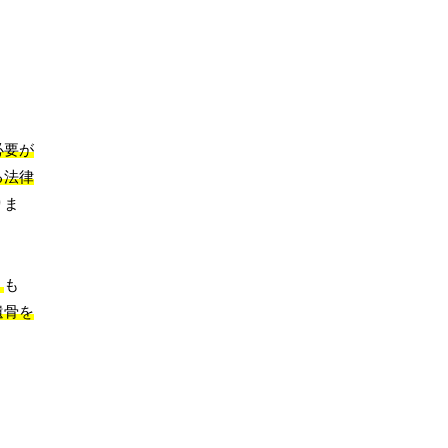
必要が
る法律
りま
。
も
遺骨を