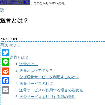
納骨に関する用語
納骨に関する用語
納骨に関する用語
納骨に関する用語
納骨に関する用語
納骨に関する用語
納骨に関する用語
葬儀・葬式・法要についての分かりやすい説明。
送骨とは？
2024.02.09
目次
送骨とは？
Twitter
送骨とは。
Line
送骨とは何ですか？
なぜ送骨サービスを利用するのか？
Reddit
送骨サービスの利点
Facebook
送骨サービスを利用する場合の注意点
送骨サービスを利用する際の費用
Email