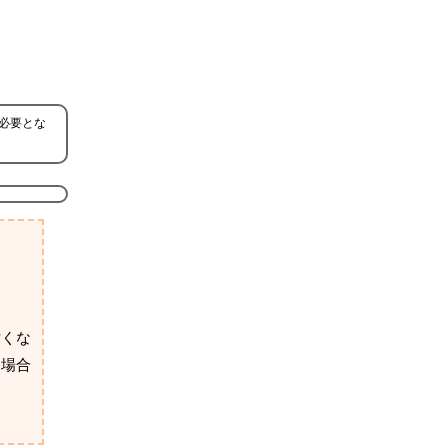
必要とな
亡くな
な場合