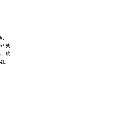
用は、
合の費
も、航
る距