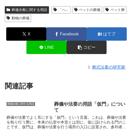
葬儀全般に関する用語
「へ」
ペットの葬儀
ペット葬
動物の葬儀
X
Facebook
はてブ
LINE
コピー
葬式法要の研究家
関連記事
葬儀や法要の用語「仮門」につい
葬儀全般に関する用語
て
葬儀や法要でよく耳にする「仮門」という言葉。これは、
葬儀や法要
を執り行う際に、本来の仏堂や本堂とは別に、仮に設けられる門のこ
と
です。仮門は、葬儀や法要を行う場所の入口に設置され、参列者が
その門をくぐることで、仏の世界へと導かれるとされています。仮門