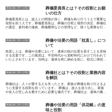
は、通常、竹や木材で作られ、白布や提灯などで飾られます。また、
仮門には、
「妙法蓮華経」や「南無阿弥陀仏」といった仏教の経典が
葬儀委員長とは？その役割とお願
葬儀全般に関する用語
書かれた扁額
が掲げられることが多いです。仮門は、葬儀や法要を厳
いの仕方
かに執り行うための大切なアイテムであり、参列者を迎えるための大
切な役割を果たしています。
葬儀委員長とは、故人との関係が深く、葬儀を執り行ううえで重要な
役割を担う人
です。葬儀委員長は、葬儀の日程と場所の決定、葬儀社
の選定、参列者の連絡、葬儀費用などの管理など、様々な業務を行い
ます。葬儀委員長は、故人との関係が深く、故人の意向を尊重し、故
人の死を悼むことができる人でなければなりません。また、葬儀を円
滑に進めることができるよう、責任感とリーダーシップも必要です。
葬儀や法要の用語「枕直し」につ
葬儀全般に関する用語
葬儀委員長をお願いする際には、故人との関係や性格、能力などを考
いて
慮して、最適な人を選ぶことが大切です。また、事前に葬儀委員長に
その役割について説明し、了承を得ておくことも必要です。
枕直しとは、葬儀や法要において、遺体の枕の位置を直すことを意味
する言葉です
。この風習は、平安時代から室町時代にかけて行われて
いたとされています。当時は、遺体を棺に納める前に、枕元に僧侶が
座って読経を行い、その後に枕直しの儀式が行われていました。枕直
しは、遺体の魂を鎮めるために行われており、また、遺族が故人を偲
ぶ儀式でもありました。
枕直しの歴史は古く、古代中国にまで遡ると
葬儀社とは？その役割と業務内容
葬儀全般に関する用語
言われています
。古代中国では、死者を棺に納める際に、枕元に米や
を解説
塩を撒くという風習がありました。これは、死者の魂を鎮めるために
行われていたとされています。また、枕元に鏡を置くという風習もあ
葬儀社は、人々が愛する人を失ったとき、家族が葬儀を執り行えるよ
り、これは死者の魂が迷わないようにするために行われていました。
うに支援する役割を担っています。
葬儀は、故人を送り出し、家族
枕直しは、日本独自の風習ではありません
。世界各地に、同様の風習
や友人が悲しみを癒すために必要な儀式です。葬儀社は、遺体の搬
があります。例えば、韓国では、遺体を棺に納める際に、枕元に米や
送、安置、火葬、埋葬の手配など、葬儀に必要なあらゆるサービスを
塩を撒くという風習があります。また、インドでは、遺体を棺に納め
提供しています。葬儀社が果たす役割は多岐にわたります。まず、
遺
る際に、枕元に花を供えるという風習があります。
族の相談に応じ、葬儀の内容を決めたり、葬儀に必要な手続きの代行
葬儀や法要の用語「供花帳」の意
葬儀全般に関する用語
をしたりします。
また、
葬儀に必要な物品の手配や、葬儀会場のセ
味と役割
ッティングや設営なども行います。
さらに、
葬儀当日には、司会進