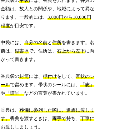
香典袋の
中袋
には、香典を入れます。香典の
金額は、故人との関係や、地域によって異な
ります。一般的には、
3,000円から10,000円
程度
が目安です。
中袋には、
自分の名前
と
住所
を書きます。名
前は、
縦書き
で、住所は、
右上から左下
に向
かって書きます。
香典袋の
封筒
には、
糊付け
をして、
帯状のシ
ール
で留めます。帯状のシールには、
「志」
や
「謹呈」
などの言葉が書かれています。
香典は、
葬儀に参列した際に、遺族に渡しま
す。
香典を渡すときは、
両手で
持ち、
丁寧に
お渡ししましょう。