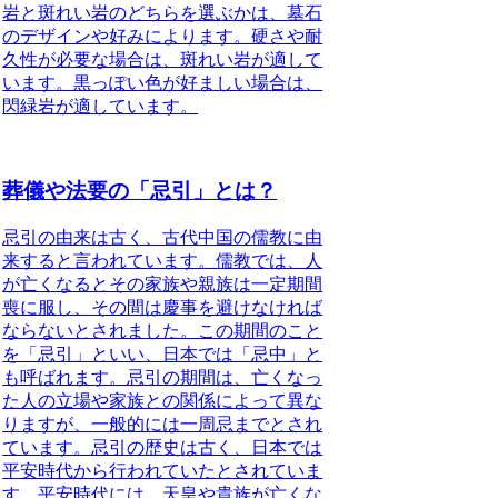
岩と斑れい岩のどちらを選ぶかは、墓石
のデザインや好みによります。硬さや耐
久性が必要な場合は、斑れい岩が適して
います。黒っぽい色が好ましい場合は、
閃緑岩が適しています。
葬儀や法要の「忌引」とは？
忌引の由来は古く、古代中国の儒教に由
来する
と言われています。儒教では、人
が亡くなるとその家族や親族は一定期間
喪に服し、その間は慶事を避けなければ
ならないとされました。この期間のこと
を「忌引」といい、日本では「忌中」と
も呼ばれます。忌引の期間は、亡くなっ
た人の立場や家族との関係によって異な
りますが、一般的には一周忌までとされ
ています。忌引の
歴史は古く、日本では
平安時代から行われていた
とされていま
す。平安時代には、天皇や貴族が亡くな