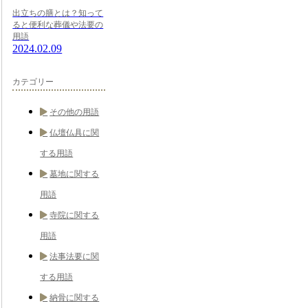
出立ちの膳とは？知って
ると便利な葬儀や法要の
用語
2024.02.09
カテゴリー
その他の用語
仏壇仏具に関
する用語
墓地に関する
用語
寺院に関する
用語
法事法要に関
する用語
納骨に関する