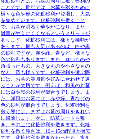
化粧砂利とは
、お墓の周りに敷く砂利の
ことです。近年では、お墓を彩るために
様々な色や形の化粧砂利が登場し、人気
を集めています。化粧砂利を敷くこと
で、お墓が明るく華やかになり、また、
雑草が生えにくくなるというメリットが
あります。化粧砂利には、様々な種類が
あります。最も人気があるのは、白や黒
の砂利ですが、赤や緑、青など、様々な
色の砂利もあります。また、丸いものや
角張ったもの、大きなものや小さなもの
など、形も様々です。化粧砂利を選ぶ際
には、お墓の雰囲気や好みに合わせて選
ぶことが大切です。例えば、和風のお墓
には白や黒の砂利が似合うでしょう。ま
た、洋風のお墓には、赤や緑、青などの
色の砂利が似合うでしょう。化粧砂利を
敷く際には、まずはお墓の周りをきれい
に掃除します。次に、防草シートを敷
き、その上に化粧砂利を敷きます。化粧
砂利を敷く厚さは、10～15cm程度が目安
です。化粧砂利を敷き終わったら、水を