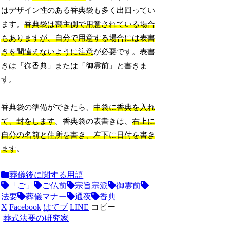
はデザイン性のある香典袋も多く出回ってい
ます。
香典袋は喪主側で用意されている場合
もありますが、自分で用意する場合には表書
きを間違えないように注意
が必要です。表書
きは「御香典」または「御霊前」と書きま
す。
香典袋の準備ができたら、
中袋に香典を入れ
て、封をします
。香典袋の表書きは、
右上に
自分の名前と住所を書き、左下に日付を書き
ます
。
葬儀後に関する用語
「ご」
ご仏前
宗旨宗派
御霊前
法要
葬儀マナー
通夜
香典
X
Facebook
はてブ
LINE
コピー
葬式法要の研究家