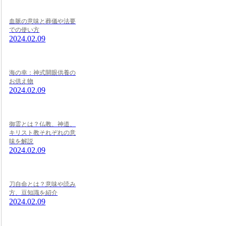
血脈の意味と葬儀や法要
での使い方
2024.02.09
海の幸：神式開眼供養の
お供え物
2024.02.09
御霊とは？仏教、神道、
キリスト教それぞれの意
味を解説
2024.02.09
刀自命とは？意味や読み
方、豆知識を紹介
2024.02.09