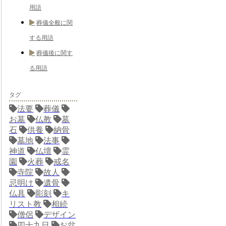
用語
葬儀全般に関
する用語
葬儀後に関す
る用語
タグ
法要
葬儀
お墓
仏教
墓
石
供養
納骨
墓地
法事
神道
仏壇
霊
園
火葬
戒名
寺院
故人
忌明け
遺骨
仏具
彫刻
キ
リスト教
相続
僧侶
デザイン
四十九日
お盆