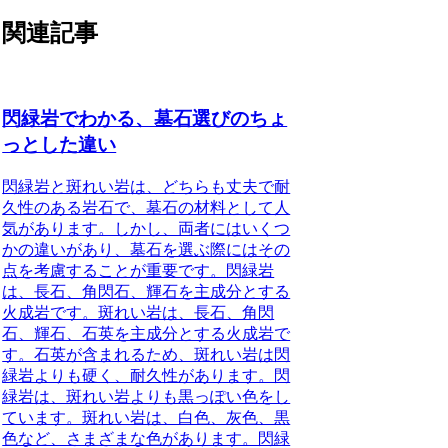
関連記事
閃緑岩でわかる、墓石選びのちょ
っとした違い
閃緑岩と斑れい岩
は、どちらも丈夫で耐
久性のある岩石で、墓石の材料として人
気があります。しかし、両者にはいくつ
かの違いがあり、墓石を選ぶ際にはその
点を考慮することが重要です。
閃緑岩
は
、長石、角閃石、輝石を主成分とする
火成岩です。斑れい岩は、長石、角閃
石、輝石、石英を主成分とする火成岩で
す。石英が含まれるため、斑れい岩は閃
緑岩よりも硬く、耐久性があります。閃
緑岩は、斑れい岩よりも黒っぽい色をし
ています。斑れい岩は、白色、灰色、黒
色など、さまざまな色があります。閃緑