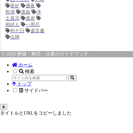
香炉
通夜
祭壇
遺族
浄
土真宗
遺産
相続人
一周忌
初七日
遺言書
位牌
© 2024 葬儀・葬式・法要のガイドブック.
ホーム
検索
トップ
サイドバー
タイトルとURLをコピーしました