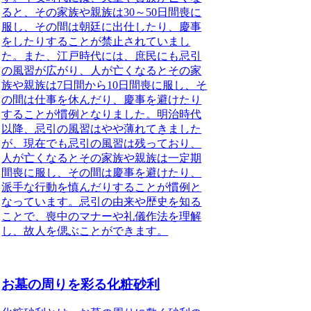
ると、その家族や親族は30～50日間喪に
服し、その間は朝廷に出仕したり、慶事
をしたりすることが禁止されていまし
た。また、江戸時代には、庶民にも忌引
の風習が広がり、人が亡くなるとその家
族や親族は7日間から10日間喪に服し、そ
の間は仕事を休んだり、慶事を避けたり
することが慣例となりました。明治時代
以降、忌引の風習はやや薄れてきました
が、現在でも忌引の風習は残っており、
人が亡くなるとその家族や親族は一定期
間喪に服し、その間は慶事を避けたり、
派手な行動を慎んだりすることが慣例と
なっています。
忌引の由来や歴史を知る
ことで、喪中のマナーや礼儀作法を理解
し、故人を偲ぶことができます。
お墓の周りを彩る化粧砂利