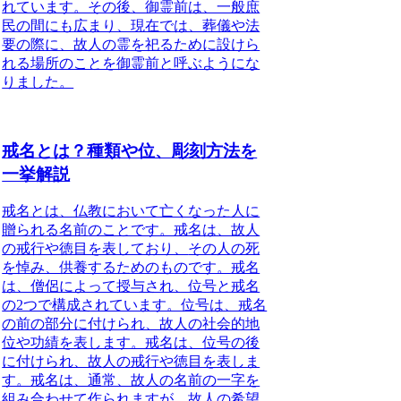
れています。その後、御霊前は、一般庶
民の間にも広まり、現在では、葬儀や法
要の際に、故人の霊を祀るために設けら
れる場所のことを御霊前と呼ぶようにな
りました。
戒名とは？種類や位、彫刻方法を
一挙解説
戒名とは、仏教において亡くなった人に
贈られる名前
のことです。戒名は、故人
の戒行や徳目を表しており、
その人の死
を悼み、供養するためのもの
です。戒名
は、僧侶によって授与され、位号と戒名
の2つで構成されています。位号は、戒名
の前の部分に付けられ、故人の社会的地
位や功績を表します。戒名は、位号の後
に付けられ、故人の戒行や徳目を表しま
す。戒名は、通常、故人の名前の一字を
組み合わせて作られますが、故人の希望