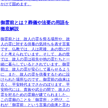
かけて固めます。
御霊前とは？葬儀や法要の用語を
徹底解説
御霊前とは、故人の霊を祭る場所や、故
人の霊に対する供養の気持ちを表す言葉
です。仏教では、人は死後、あの世に行
くと考えられています。そして、あの世
では、故人の霊は祖先や他の霊たちと一
緒に暮らしているとされています。御霊
前は、故人の霊が安心して暮らせるよう
に、また、故人の霊を供養するために設
けられた場所なのです。御霊前の由来は
古く、平安時代までさかのぼります。平
安時代には、貴族や武士の間で、故人の
霊を祀るための霊廟が建てられました。
この霊廟のことを「御霊所」と呼び、こ
れが「御霊前」という言葉の由来と言わ