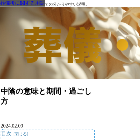
葬儀後に関する用語
葬儀後に関する用語
葬儀後に関する用語
葬儀後に関する用語
葬儀後に関する用語
葬儀後に関する用語
葬儀後に関する用語
葬儀・葬式・法要についての分かりやすい説明。
中陰の意味と期間・過ごし
方
2024.02.09
目次