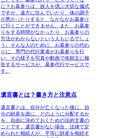
に？お墓参りは、故人を偲ぶ大切な儀式
ですが、遠方に住んでいたり、体の調子
が悪かったりすると、なかなかお墓参り
に行くことができません。また、お墓参
りをする時間がなかったり、お墓参りの
方法がわからないという人もいるでしょ
う。
そんな人のために、お墓参りの代わ
りに、専門の代行業者がお墓参りを行
い、その様子を写真や動画で依頼主に報
告するサービスが、墓参代行サービスで
す。
遺言書とは？書き方と注意点
遺言書とは、
自分が亡くなった後に、自
分の財産を誰に、どのように分配するか
を、自由に決めておくための法的文書
の
ことです。遺言書がない場合、法律で定
められた相続人が、平等に財産を相続す