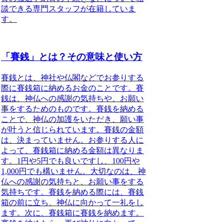
談できる専門スタッフが在籍していま
す。
「賽銭」とは？その意味と使い方
賽銭とは、神社や仏閣などでお参りする
際に賽銭箱に納めるお金のこと
です。賽
銭は、神仏への感謝の気持ちや、お願い
事をするためのものです。賽銭を納める
ことで、神仏の加護をいただき、願い事
が叶うと信じられています。賽銭の金額
は、決まっていません。お参りする人に
よって、賽銭箱に納める金額は異なりま
す。1円や5円でも良いですし、100円や
1,000円でも構いません。大切なのは、神
仏への感謝の気持ちと、お願い事をする
気持ちです。賽銭を納める際には、賽銭
箱の前に立ち、神仏に向かって一礼をし
ます。次に、賽銭箱に賽銭を納めます。