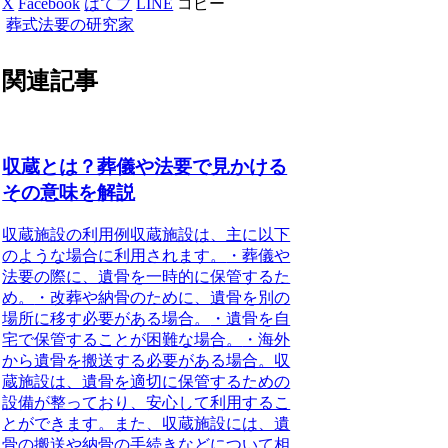
X
Facebook
はてブ
LINE
コピー
葬式法要の研究家
関連記事
収蔵とは？葬儀や法要で見かける
その意味を解説
収蔵施設の利用例
収蔵施設は、主に以下
のような場合に利用されます。
・葬儀や
法要の際に、遺骨を一時的に保管するた
め。
・改葬や納骨のために、遺骨を別の
場所に移す必要がある場合。
・遺骨を自
宅で保管することが困難な場合。
・海外
から遺骨を搬送する必要がある場合。
収
蔵施設は、遺骨を適切に保管するための
設備が整っており、安心して利用するこ
とができます。また、収蔵施設には、遺
骨の搬送や納骨の手続きなどについて相