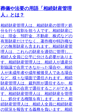
葬儀や法要の用語「相続財産管理
人」とは？
相続財産管理人は、相続財産の管理と処
分を行う役割を担う人です。相続財産に
は、現金、預貯金、不動産、株式などの
有形財産だけでなく、著作権や特許権な
どの無形財産も含まれます。相続財産管
理人は、これらの財産を適切に管理し、
相続人全員に公平に分ける必要がありま
す。
相続財産管理人は、相続人が遺産分
割協議で合意できなかった場合や、相続
人が未成年者や成年被後見人である場合
など、様々な場面で選任されます。
相続
財産管理人は、裁判所が選任するか、相
続人全員の合意で選任することができま
す。相続財産管理人は、相続財産を管理
し、処分する権限を有します。また、相
続財産管理人は、相続人全員に相続財産
の状況を報告する義務を負います。相続