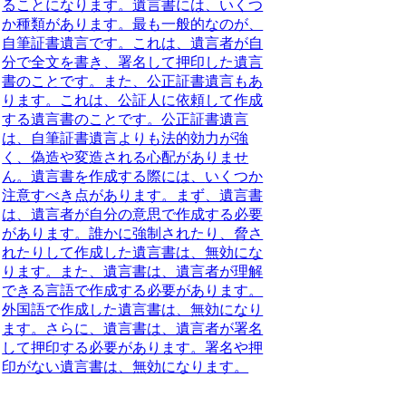
ることになります。遺言書には、いくつ
か種類があります。
最も一般的なのが、
自筆証書遺言
です。これは、遺言者が自
分で全文を書き、署名して押印した遺言
書のことです。また、
公正証書遺言
もあ
ります。これは、公証人に依頼して作成
する遺言書のことです。公正証書遺言
は、自筆証書遺言よりも法的効力が強
く、偽造や変造される心配がありませ
ん。遺言書を作成する際には、
いくつか
注意すべき点
があります。まず、遺言書
は、遺言者が自分の意思で作成する必要
があります。誰かに強制されたり、脅さ
れたりして作成した遺言書は、無効にな
ります。また、遺言書は、遺言者が理解
できる言語で作成する必要があります。
外国語で作成した遺言書は、無効になり
ます。さらに、遺言書は、遺言者が署名
して押印する必要があります。署名や押
印がない遺言書は、無効になります。