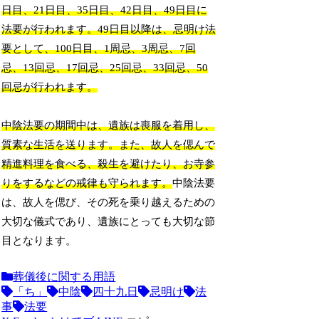
日目、21日目、35日目、42日目、49日目に
法要が行われます。49日目以降は、忌明け法
要として、100日目、1周忌、3周忌、7回
忌、13回忌、17回忌、25回忌、33回忌、50
回忌が行われます。
中陰法要の期間中は、遺族は喪服を着用し、
質素な生活を送ります。また、故人を偲んで
精進料理を食べる、殺生を避けたり、お寺参
りをするなどの戒律も守られます。
中陰法要
は、故人を偲び、その死を乗り越えるための
大切な儀式であり、遺族にとっても大切な節
目となります。
葬儀後に関する用語
「ち」
中陰
四十九日
忌明け
法
事
法要