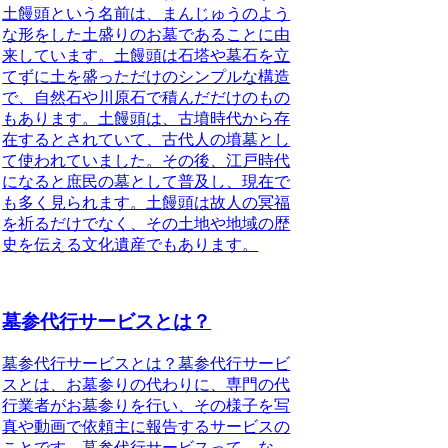
土饅頭という名前は、
まんじゅうのよう
な形をした土盛りのお墓
であることに由
来しています。土饅頭は
石塔や墓石を立
てずに土を盛っただけのシンプルな構造
で、
自然石や川原石で積んだだけの
もの
もあります。
土饅頭は、古墳時代から存
在する
とされていて、
古代人の墳墓
とし
て使われていました。その後、
江戸時代
になると庶民の墓として普及
し、現在で
も多く見られます。土饅頭は
故人の冥福
を祈るだけでなく、その土地や地域の歴
史を伝える文化遺産
でもあります。
墓参代行サービスとは？
墓参代行サービスとは？
墓参代行サービ
スとは、お墓参りの代わりに、専門の代
行業者がお墓参りを行い、その様子を写
真や動画で依頼主に報告するサービスの
ことです。
墓参代行サービスって、な