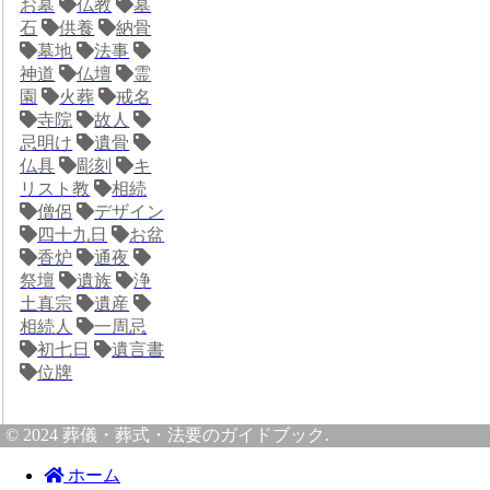
お墓
仏教
墓
石
供養
納骨
墓地
法事
神道
仏壇
霊
園
火葬
戒名
寺院
故人
忌明け
遺骨
仏具
彫刻
キ
リスト教
相続
僧侶
デザイン
四十九日
お盆
香炉
通夜
祭壇
遺族
浄
土真宗
遺産
相続人
一周忌
初七日
遺言書
位牌
© 2024 葬儀・葬式・法要のガイドブック.
ホーム