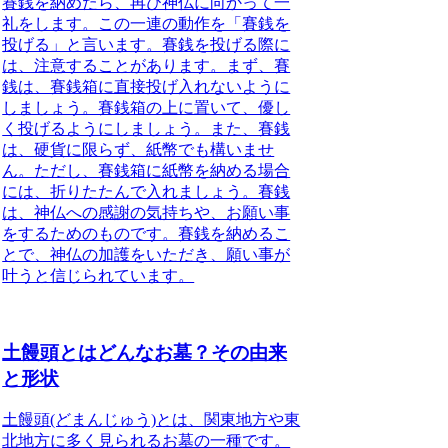
賽銭を納めたら、再び神仏に向かって一
礼をします。この一連の動作を「賽銭を
投げる」と言います。賽銭を投げる際に
は、注意することがあります。まず、賽
銭は、賽銭箱に直接投げ入れないように
しましょう。賽銭箱の上に置いて、優し
く投げるようにしましょう。また、賽銭
は、硬貨に限らず、紙幣でも構いませ
ん。ただし、賽銭箱に紙幣を納める場合
には、折りたたんで入れましょう。賽銭
は、神仏への感謝の気持ちや、お願い事
をするためのものです。賽銭を納めるこ
とで、神仏の加護をいただき、願い事が
叶うと信じられています。
土饅頭とはどんなお墓？その由来
と形状
土饅頭(どまんじゅう)とは、
関東地方や東
北地方に多く見られるお墓の一種
です。