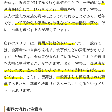
密葬は、近親者だけで執り行う葬儀のことで、一般的には
参
列者を限定して、ひっそりと行う葬儀
を指します。密葬は、
故人の遺志や家族の意向によって行われることが多く、近年
では、
少子高齢化や家族の分散化などの社会情勢の変化
に伴
い、密葬を選択する人が増えています。
密葬のメリットは、
費用が比較的安いこと
です。一般葬で
は、会葬者への香典や返礼品、食事代などの費用がかかりま
すが、密葬では、会葬者が限られているため、これらの費用
を大幅に削減することができます。また、密葬は、
参列者が
少ないため、故人と親しい人がゆっくりと別れを告げること
ができます
。さらに、密葬は、
一般葬よりも簡略化された葬
儀
であるため、準備や段取りがスムーズに行えるというメリ
ットもあります。
密葬の流れと注意点