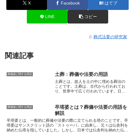
X
Facebook
はてブ
LINE
コピー
葬式法要の研究家
関連記事
土葬：葬儀や法要の用語
葬儀後に関する用語
土葬とは、
故人を土の中に埋める葬法
の
ことです。土葬は、古代から行われてお
り、世界中で広く行われています。日本
では、明治時代までは土葬が一般的でし
たが、その後、火葬が普及し、現在では
土葬はほとんど行われていません。土葬
卒塔婆とは？葬儀や法要の用語を
葬儀後に関する用語
には、いくつかの利点があります。ま
解説
ず、土葬は、自然な葬法であり、故人の
遺体を土に還すことができます。また、
卒塔婆とは、一般的に葬儀や法要の際に立てられる塔
のことです。卒
土葬は、火葬よりも費用が安く、簡単に
塔婆はサンスクリット語の「ストゥーパ」に由来し、元々は仏舎利を
執り行うことができます。さらに、土葬
納めた仏塔を指していました。しかし、日本では仏舎利を納めた仏塔
は、故人の遺族が故人の墓参りをするこ
ではなく、故人の功績や冥福を祈って立てる塔として広く知られるよ