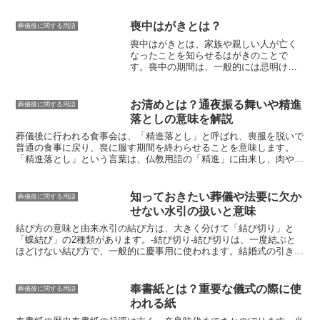
とができるというメリットもあります。
うになりました。卒塔婆は、木や竹、紙などで作られることが多く、
一方で、土葬には、いくつかの欠点もあ
様々な形や大きさがあります。卒塔婆には、故人の名前や戒名、没年
喪中はがきとは？
葬儀後に関する用語
ります。まず、土葬は、火葬よりも時間
月日などが墨で書かれ、供養の際に読経や焼香が行われます。
喪中はがきとは、家族や親しい人が亡く
がかかります。また、土葬は、墓地が必
なったことを知らせるはがき
のことで
要であり、墓地を確保することが難しい
す。喪中の期間は、一般的には忌明けの
場合があります。さらに、土葬は、火葬
日から１年間とされていますが、地域や
よりも衛生面で問題があります。
宗派によって異なります。喪中はがき
は、忌明けの日から数えて50日前から12
お清めとは？通夜振る舞いや精進
葬儀後に関する用語
月中に投函することが一般的です。喪中
落としの意味を解説
はがきの宛先は、故人と親交のあった人
や、故人と仕事上の付き合いがあった人
葬儀後に行われる食事会は、
「精進落とし」
と呼ばれ、喪服を脱いで
などが対象となります。喪中はがきに
普通の食事に戻り、喪に服す期間を終わらせることを意味します。
は、故人の氏名、亡くなった日、喪中の
「精進落とし」
という言葉は、仏教用語の「精進」に由来し、肉や魚
期間、喪主の名前と住所、電話番号など
などの動物性食品を食べずに過ごすことを意味します。葬儀後の食事
を記載します。喪中はがきを受け取った
会は、通常、葬儀当日または翌日に親族や友人など参列者全員で行わ
人は、喪中の期間中は故人の冥福を祈
れます。精進落としには、故人との別れを惜しみ、死を悼むととも
知っておきたい葬儀や法要に欠か
葬儀後に関する用語
り、不幸が重ならないように配慮しま
に、故人の冥福を祈り、残された者が新しい生活を始めるために心を
せない水引の扱いと意味
す。喪中はがきのマナーとして、喪中は
切り替えるという目的があります。また、精進落としは、喪に服して
がきを受け取った人は、年賀状を出さな
いる家族や親族を労い、故人を偲ぶための機会でもあります。
結び方の意味と由来
水引の結び方は、大きく分けて「結び切り」と
いことが一般的です。また、喪中はがき
「蝶結び」の2種類があります。-結び切り-結び切りは、一度結ぶと
を受け取った人は、喪中の期間中は慶事
ほどけない結び方で、一般的に慶事用に使われます。結婚式の引き出
に出席しないことが一般的です。
物や内祝いの品物、お年賀などによく使われています。結び切りは、
その名の通り「固く結ばれてほどけない」ことから、「縁を切らない
ように」という意味があります。そのため、結婚式の引き出物や内祝
奉書紙とは？重要な儀式の際に使
葬儀後に関する用語
いの品物に用いられることが多くなっています。-蝶結び-蝶結びは、
われる紙
簡単にほどくことができる結び方で、一般的に弔事用に使われます。
葬儀やお通夜の際に持参する香典の包みや、法事法要の際の供物に用