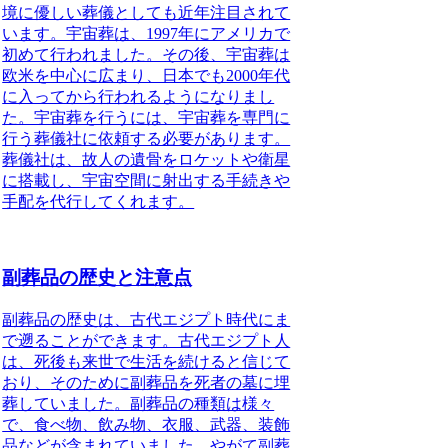
境に優しい葬儀としても近年注目されて
います。宇宙葬は、1997年にアメリカで
初めて行われました。その後、宇宙葬は
欧米を中心に広まり、日本でも2000年代
に入ってから行われるようになりまし
た。宇宙葬を行うには、宇宙葬を専門に
行う葬儀社に依頼する必要があります。
葬儀社は、故人の遺骨をロケットや衛星
に搭載し、宇宙空間に射出する手続きや
手配を代行してくれます。
副葬品の歴史と注意点
副葬品の歴史
は、古代エジプト時代にま
で遡ることができます。古代エジプト人
は、死後も来世で生活を続けると信じて
おり、
そのために副葬品を死者の墓に埋
葬していました
。副葬品の種類は様々
で、食べ物、飲み物、衣服、武器、装飾
品などが含まれていました。やがて副葬