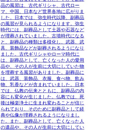
品の風習は、古代ギリシャ、古代ロー
マ、中国、日本など世界各地に広がりま
した。日本では、弥生時代以降、副葬品
の風習が見られるようになります。弥生
時代には、副葬品として土器や石器など
が埋葬されていました。古墳時代になる
と、副葬品の種類は多様化し、武器、武
具、装飾品などが副葬されるようになり
ました。古代ギリシャやローマ時代に
は、副葬品として、亡くなった人の愛用
品や、その人が生前に大切にしていた物
を埋葬する風習がありました。副葬品に
は、武器、装飾品、衣服、食べ物、飲み
物、乳香などが含まれていました。日本
では、仏教の伝来とともに、副葬品の内
容にも変化が生じました。仏教では、死
後は極楽浄土に生まれ変わることが信じ
られており、そのために副葬品として経
典や仏像が埋葬されるようになりまし
た。また、副葬品として、亡くなった人
の遺品や、その人が生前に大切にしてい