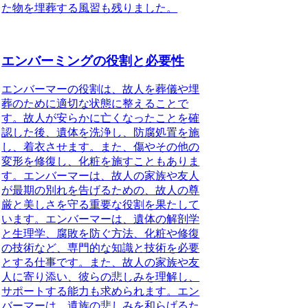
た物を埋葬する風習も残りました。
エンバーミングの役割と必要性
エンバーマーの役割
は、故人を葬儀や埋
葬のために適切な状態に整えることで
す。故人が安らかに亡くなったことを確
認した後、遺体を洗浄し、防腐処置を施
し、着衣させます。また、傷やその他の
変形を修復し、化粧を施すこともありま
す。エンバーマーは、故人の家族や友人
が最期の別れを告げるための、故人の尊
厳と美しさを守る重要な役割を果たして
います。エンバーマーは、遺体の解剖学
と生理学、腐敗を防ぐ方法、化粧や修復
の技術など、専門的な知識と技術を必要
とする仕事です。また、故人の家族や友
人に寄り添い、彼らの悲しみを理解し、
サポートする能力も求められます。エン
バーマーは、遺族の悲しみを和らげるた