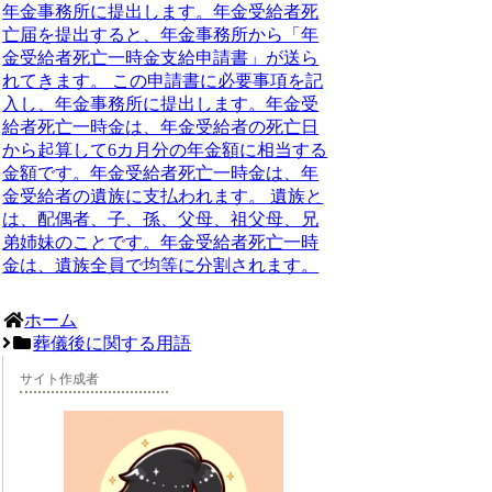
年金事務所に提出します。
年金受給者死
亡届を提出すると、年金事務所から「年
金受給者死亡一時金支給申請書」が送ら
れてきます。
この申請書に必要事項を記
入し、年金事務所に提出します。年金受
給者死亡一時金は、年金受給者の死亡日
から起算して6カ月分の年金額に相当する
金額です。
年金受給者死亡一時金は、年
金受給者の遺族に支払われます。
遺族と
は、配偶者、子、孫、父母、祖父母、兄
弟姉妹のことです。年金受給者死亡一時
金は、遺族全員で均等に分割されます。
ホーム
葬儀後に関する用語
サイト作成者