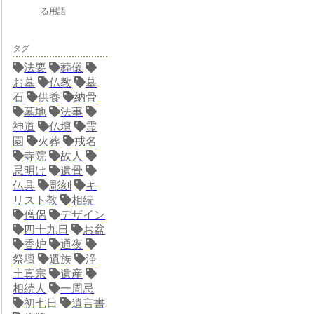
る用語
タグ
法要
葬儀
お墓
仏教
墓
石
供養
納骨
墓地
法事
神道
仏壇
霊
園
火葬
戒名
寺院
故人
忌明け
遺骨
仏具
彫刻
キ
リスト教
相続
僧侶
デザイン
四十九日
お盆
香炉
通夜
祭壇
遺族
浄
土真宗
遺産
相続人
一周忌
初七日
遺言書