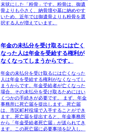
末状にした「粉骨」
です。粉骨は、御遺
骨よりも小さく、納骨壇や墓に納めやす
いため、近年では御遺骨よりも粉骨を選
択する人が増えています。
年金の未払分を受け取るには亡く
なった人は年金を受給する権利が
なくなってしまうからです。
年金の未払分を受け取るには亡くなった
人は年金を受給する権利がなくなってし
まうからです。
年金受給者が亡くなった
場合、その未払分を受け取るためにはい
くつかの手続きが必要です。
まず、年金
事務所に死亡届を提出します。死亡届
は、市区町村役場で入手することができ
ます。死亡届を提出すると、年金事務所
から「年金受給者死亡届」が送られてき
ます。この死亡届に必要事項を記入し、