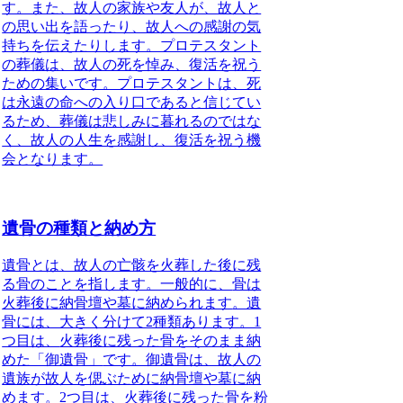
す。また、故人の家族や友人が、故人と
の思い出を語ったり、故人への感謝の気
持ちを伝えたりします。プロテスタント
の葬儀は、故人の死を悼み、復活を祝う
ための集いです。プロテスタントは、死
は永遠の命への入り口であると信じてい
るため、葬儀は悲しみに暮れるのではな
く、故人の人生を感謝し、復活を祝う機
会となります。
遺骨の種類と納め方
遺骨とは、故人の亡骸を火葬した後に残
る骨のことを指します。一般的に、
骨は
火葬後に納骨壇や墓に納められます
。遺
骨には、大きく分けて2種類あります。1
つ目は、
火葬後に残った骨をそのまま納
めた「御遺骨」
です。御遺骨は、故人の
遺族が故人を偲ぶために納骨壇や墓に納
めます。2つ目は、
火葬後に残った骨を粉