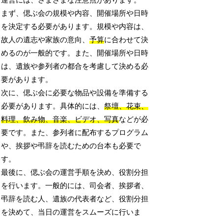
運営には、さまざまな注意点があります。
まず、偲ぶ会の規模や内容、開催場所や日時
を決定する必要があります。規模や内容は、
故人の遺志や家族の意向、
予算
に合わせて決
めるのが一般的です。また、開催場所や日時
は、遺族や参列者の都合を考慮して決める必
要があります。
次に、偲ぶ会に必要な物品や設備を準備する
必要があります。具体的には、
祭壇、花束、
料理、飲み物、音楽、ビデオ、写真
などが必
要です。また、参列者に配布するプログラム
や、挨拶や弔辞を読むための台本も必要で
す。
最後に、偲ぶ会の運営手順を決め、役割分担
を行います。一般的には、司会者、挨拶者、
弔辞を読む人、遺族の代表者など、役割分担
を決めて、当日の運営をスムーズに行いま