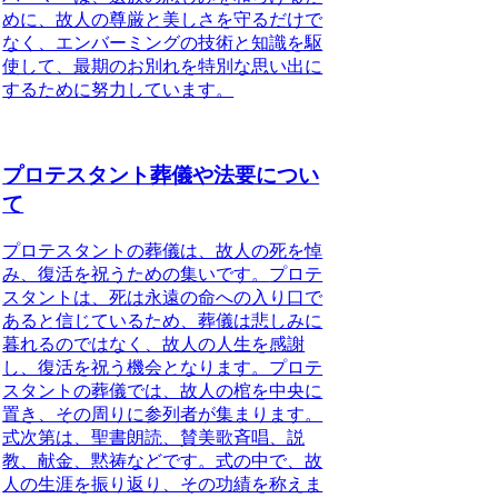
めに、故人の尊厳と美しさを守るだけで
なく、エンバーミングの技術と知識を駆
使して、最期のお別れを特別な思い出に
するために努力しています。
プロテスタント葬儀や法要につい
て
プロテスタントの葬儀は、故人の死を悼
み、復活を祝うための集いです。
プロテ
スタントは、死は永遠の命への入り口で
あると信じているため、葬儀は悲しみに
暮れるのではなく、故人の人生を感謝
し、復活を祝う機会となります。プロテ
スタントの葬儀では、故人の棺を中央に
置き、その周りに参列者が集まります。
式次第は、聖書朗読、賛美歌斉唱、説
教、献金、黙祷などです。式の中で、故
人の生涯を振り返り、その功績を称えま