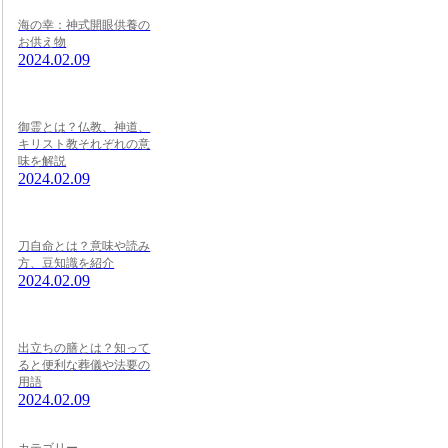
海の幸：神式開眼供養の
お供え物
2024.02.09
御霊とは？仏教、神道、
キリスト教それぞれの意
味を解説
2024.02.09
刀自命とは？意味や読み
方、豆知識を紹介
2024.02.09
出立ちの膳とは？知って
ると便利な葬儀や法要の
用語
2024.02.09
カテゴリー