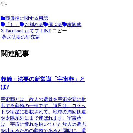
す。
葬儀後に関する用語
「し」
お別れ会
偲ぶ会
家族葬
X
Facebook
はてブ
LINE
コピー
葬式法要の研究家
関連記事
葬儀・法要の新常識「宇宙葬」と
は?
宇宙葬とは、故人の遺骨を宇宙空間に射
出する葬儀の一種
です。遺骨は、ロケッ
トや衛星に搭載されて、地球の周回軌道
や太陽系外にまで運ばれます。宇宙葬
は、宇宙に憧れを抱いていた故人の遺志
を叶えるための葬儀であると同時に、環