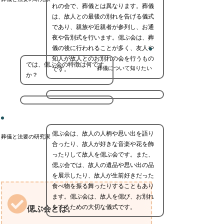
れの会で、葬儀とは異なります。葬儀
は、故人との最後の別れを告げる儀式
であり、親族や近親者が参列し、お通
夜や告別式を行います。偲ぶ会は、葬
儀の後に行われることが多く、友人や
知人が故人とのお別れの会を行うもの
では、偲ぶ会の特徴は何です
葬儀について知りたい
です。
か？
偲ぶ会は、故人の人柄や思い出を語り
葬儀と法要の研究家
合ったり、故人が好きな音楽や花を飾
ったりして故人を偲ぶ会です。また、
偲ぶ会では、故人の遺品や思い出の品
を展示したり、故人が生前好きだった
食べ物を振る舞ったりすることもあり
ます。偲ぶ会は、故人を偲び、お別れ
をするための大切な儀式です。
偲ぶ会とは。