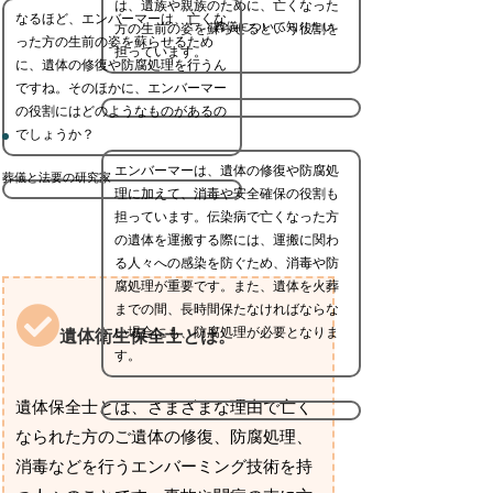
は、遺族や親族のために、亡くなった
なるほど、エンバーマーは、亡くな
葬儀について知りたい
方の生前の姿を蘇らせるという役割を
った方の生前の姿を蘇らせるため
担っています。
に、遺体の修復や防腐処理を行うん
ですね。そのほかに、エンバーマー
の役割にはどのようなものがあるの
でしょうか？
エンバーマーは、遺体の修復や防腐処
葬儀と法要の研究家
理に加えて、消毒や安全確保の役割も
担っています。伝染病で亡くなった方
の遺体を運搬する際には、運搬に関わ
る人々への感染を防ぐため、消毒や防
腐処理が重要です。また、遺体を火葬
までの間、長時間保たなければならな
い場合にも、防腐処理が必要となりま
遺体衛生保全士とは。
す。
遺体保全士とは、さまざまな理由で亡く
なられた方のご遺体の修復、防腐処理、
消毒などを行うエンバーミング技術を持