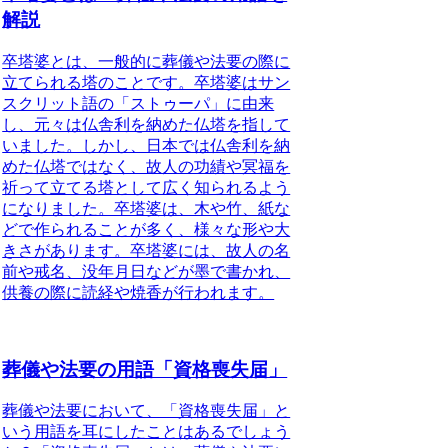
解説
卒塔婆とは、一般的に葬儀や法要の際に
立てられる塔
のことです。卒塔婆はサン
スクリット語の「ストゥーパ」に由来
し、元々は仏舎利を納めた仏塔を指して
いました。しかし、日本では仏舎利を納
めた仏塔ではなく、故人の功績や冥福を
祈って立てる塔として広く知られるよう
になりました。卒塔婆は、木や竹、紙な
どで作られることが多く、様々な形や大
きさがあります。卒塔婆には、故人の名
前や戒名、没年月日などが墨で書かれ、
供養の際に読経や焼香が行われます。
葬儀や法要の用語「資格喪失届」
葬儀や法要において、「資格喪失届」と
いう用語を耳にしたことはあるでしょう