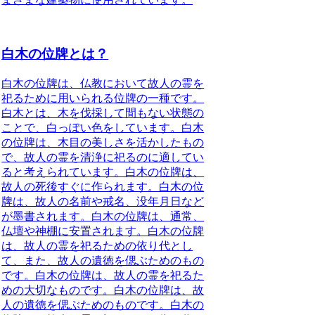
白木の位牌とは？
白木の位牌は、仏教において故人の霊を
祀るために用いられる位牌の一種です。
白木とは、木を伐採して間もない状態の
ことで、白っぽい色をしています。白木
の位牌は、木目の美しさを活かしたもの
で、故人の霊を清浄に祀るのに適してい
ると考えられています。白木の位牌は、
故人の死後すぐに作られます。白木の位
牌は、故人の名前や戒名、没年月日など
が墨書されます。白木の位牌は、通常、
仏壇や神棚に安置されます。白木の位牌
は、故人の霊を祀るための依り代とし
て、また、故人の遺徳を偲ぶためのもの
です。白木の位牌は、故人の霊を祀るた
めの大切なものです。白木の位牌は、故
人の遺徳を偲ぶためのものです。白木の