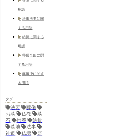
寺院に関する
用語
法事法要に関
する用語
納骨に関する
用語
葬儀全般に関
する用語
葬儀後に関す
る用語
タグ
法要
葬儀
お墓
仏教
墓
石
供養
納骨
墓地
法事
神道
仏壇
霊