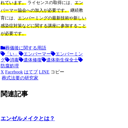
れています。
ライセンスの取得には、
エン
バーマー協会への加入が必要です。
継続教
育には、
エンバーミングの最新技術や新しい
感染症対策などに関する講座に参加すること
が必要です。
葬儀後に関する用語
「い」
エンバーマー
エンバーミン
グ
消毒
遺体修復
遺体衛生保全士
防腐処理
X
Facebook
はてブ
LINE
コピー
葬式法要の研究家
関連記事
エンゼルメイクとは？