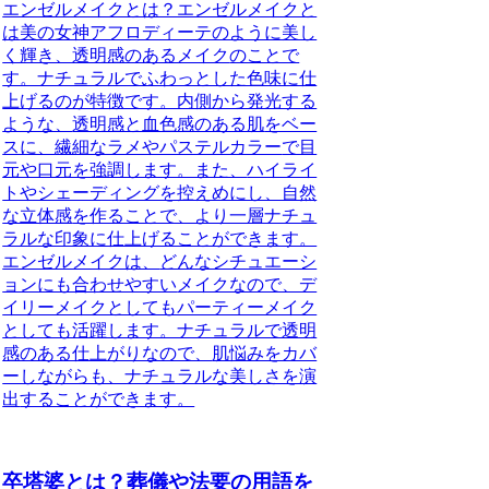
エンゼルメイクとは？エンゼルメイクと
は
美の女神アフロディーテのように美し
く輝き、透明感のあるメイク
のことで
す。ナチュラルでふわっとした色味に仕
上げるのが特徴です。内側から発光する
ような、
透明感と血色感のある肌
をベー
スに、
繊細なラメやパステルカラー
で目
元や口元を強調します。また、
ハイライ
トやシェーディングを控えめにし、自然
な立体感
を作ることで、より一層ナチュ
ラルな印象に仕上げることができます。
エンゼルメイクは、
どんなシチュエーシ
ョンにも合わせやすい
メイクなので、デ
イリーメイクとしてもパーティーメイク
としても活躍します。ナチュラルで透明
感のある仕上がりなので、
肌悩みをカバ
ーしながらも、ナチュラルな美しさを演
出
することができます。
卒塔婆とは？葬儀や法要の用語を