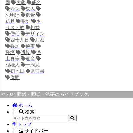
園
火葬
戒名
寺院
故人
忌明け
遺骨
仏具
彫刻
キ
リスト教
相続
僧侶
デザイン
四十九日
お盆
香炉
通夜
祭壇
遺族
浄
土真宗
遺産
相続人
一周忌
初七日
遺言書
位牌
© 2024 葬儀・葬式・法要のガイドブック.
ホーム
検索
トップ
サイドバー