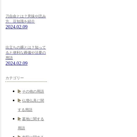
刀自命とは？意味や読み
方、豆知識を紹介
2024.02.09
出立ちの膳とは？知って
ると便利な葬儀や法要の
用語
2024.02.09
カテゴリー
その他の用語
仏壇仏具に関
する用語
墓地に関する
用語