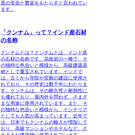
里の安全と繁栄をもたらすと言われてい
ます。
「クンナム」って？インド産石材
の名称
クンナムとは？
クンナムとは、インド産
の石材の名称です。花崗岩の一種で、そ
の独特な色合いと模様から、高級建築資
材として重宝されています。インドで
は、古くから寺院や宮殿の建設に使用さ
れており、その歴史は数千年にわたりま
す。クンナムは、その耐久性と耐熱性に
も優れており、屋内外を問わず、さまざ
まな用途に使用されています。また、そ
の独特な色合いと模様から、インテリア
としても人気が高まっています。近年で
は、日本でもクンナムの輸入が増加して
おり、高級マンションやホテルなど、さ
まざまな建築物に使用されています。