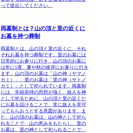
って提出してください。
両墓制とは？山の頂と里の近くに
お墓を持つ葬制
両墓制とは、山の頂と里の近くに、それ
ぞれお墓を持つ葬制
です。里のお墓には
日常的にお参りに行き、山の頂のお墓に
は年に1度、夏や秋の彼岸にお参りに行き
ます。
山の頂のお墓は「山の神（ヤマノ
カミ）」、里のお墓は「里の神（サトノ
カミ）」として祀られています。
両墓制
には、
先祖崇拝の思想が強く、故人を神
として祀るために、山の頂と里の近くだ
にお墓を設けることで、常に故人を見守
ってもらおうとする意図
があります。ま
た、山の頂のお墓は、山の神として祀ら
れることで、山の恵みをもたらし、里の
お墓は、里の神として祀られることで、