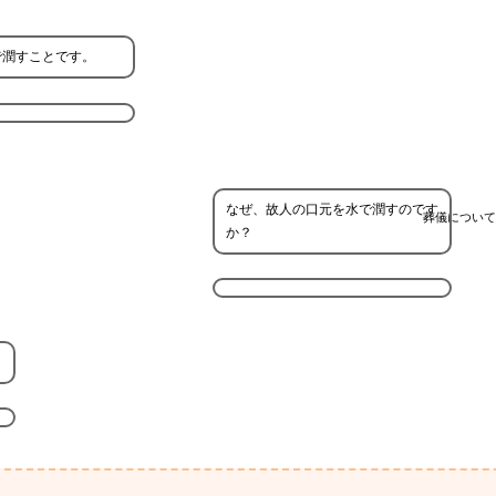
で潤すことです。
なぜ、故人の口元を水で潤すのです
葬儀について
か？