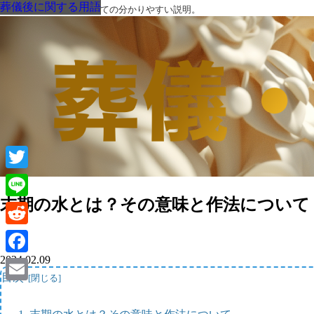
葬儀後に関する用語
葬儀後に関する用語
葬儀後に関する用語
葬儀後に関する用語
葬儀後に関する用語
葬儀後に関する用語
葬儀後に関する用語
葬儀・葬式・法要についての分かりやすい説明。
Twitter
末期の水とは？その意味と作法について
Line
Reddit
2024.02.09
Facebook
目次
Email