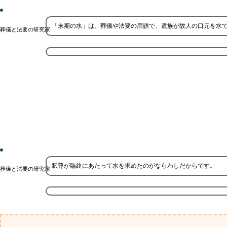
「末期の水」は、葬儀や法要の用語で、遺族が故人の口元を水
葬儀と法要の研究家
釈尊が臨終にあたって水を求めたのがならわしだからです。
葬儀と法要の研究家