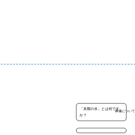
「末期の水」とは何です
葬儀について
か？