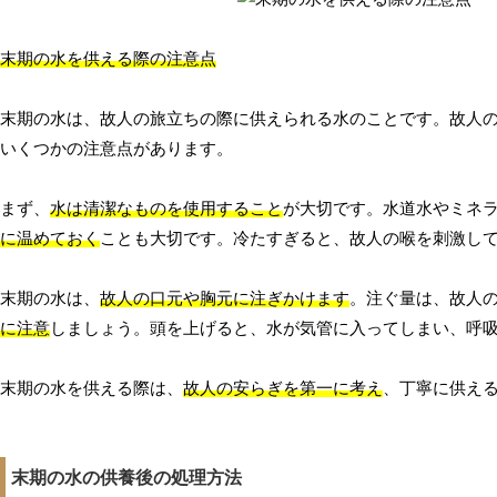
末期の水を供える際の注意点
末期の水は、故人の旅立ちの際に供えられる水のことです。故人
いくつかの注意点があります。
まず、
水は清潔なものを使用すること
が大切です。水道水やミネ
に温めておく
ことも大切です。冷たすぎると、故人の喉を刺激し
末期の水は、
故人の口元や胸元に注ぎかけます
。注ぐ量は、故人
に注意
しましょう。頭を上げると、水が気管に入ってしまい、呼
末期の水を供える際は、
故人の安らぎを第一に考え
、丁寧に供え
末期の水の供養後の処理方法