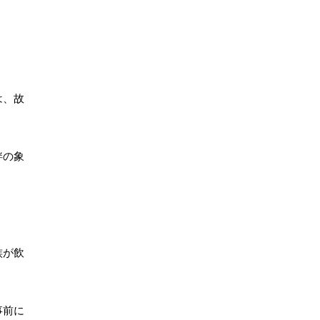
は、故
絆の象
族が飲
事前に