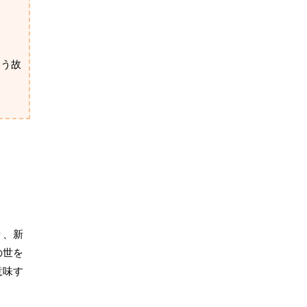
いう故
り、新
の世を
意味す