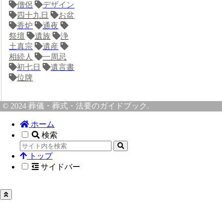
僧侶
デザイン
四十九日
お盆
香炉
通夜
祭壇
遺族
浄
土真宗
遺産
相続人
一周忌
初七日
遺言書
位牌
© 2024 葬儀・葬式・法要のガイドブック.
ホーム
検索
トップ
サイドバー