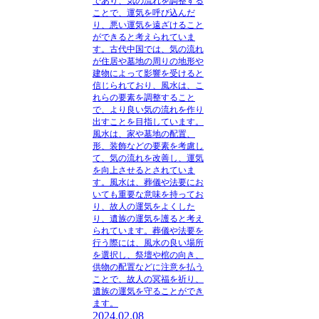
であり、気の流れを調整する
ことで、運気を呼び込んだ
り、悪い運気を遠ざけること
ができると考えられていま
す。
古代中国では、気の流れ
が住居や墓地の周りの地形や
建物によって影響を受けると
信じられており、風水は、こ
れらの要素を調整すること
で、より良い気の流れを作り
出すことを目指しています。
風水は、家や墓地の配置、
形、装飾などの要素を考慮し
て、気の流れを改善し、運気
を向上させるとされていま
す。
風水は、葬儀や法要にお
いても重要な意味を持ってお
り、故人の運気をよくした
り、遺族の運気を護ると考え
られています。
葬儀や法要を
行う際には、風水の良い場所
を選択し、祭壇や棺の向き、
供物の配置などに注意を払う
ことで、故人の冥福を祈り、
遺族の運気を守ることができ
ます。
2024.02.08