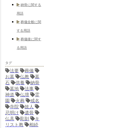
納骨に関する
用語
葬儀全般に関
する用語
葬儀後に関す
る用語
タグ
法要
葬儀
お墓
仏教
墓
石
供養
納骨
墓地
法事
神道
仏壇
霊
園
火葬
戒名
寺院
故人
忌明け
遺骨
仏具
彫刻
キ
リスト教
相続