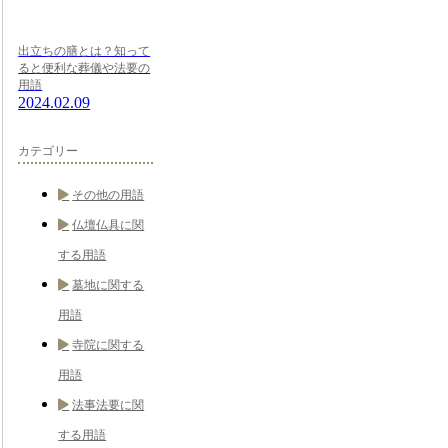
出立ちの膳とは？知って
ると便利な葬儀や法要の
用語
2024.02.09
カテゴリー
その他の用語
仏壇仏具に関
する用語
墓地に関する
用語
寺院に関する
用語
法事法要に関
する用語