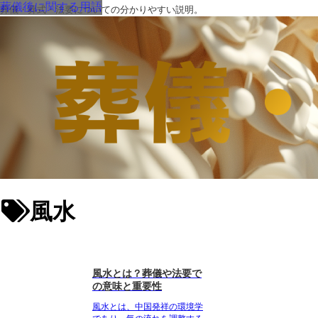
葬儀後に関する用語
葬儀・葬式・法要についての分かりやすい説明。
風水
風水とは？葬儀や法要で
の意味と重要性
風水とは、中国発祥の環境学