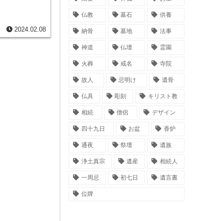
算定方法は、寄与
す。寄与度は、寄
仏教
墓石
供養
などに応じて算定
寄与分を考慮して
2024.02.08
納骨
墓地
法事
分を考慮した相続
額に加えた額を法
寄与分を法定相続
神道
仏壇
霊園
出した割合に応じ
火葬
戒名
寺院
故人
忌明け
遺骨
仏具
彫刻
キリスト教
相続
僧侶
デザイン
四十九日
お盆
香炉
通夜
祭壇
遺族
浄土真宗
遺産
相続人
一周忌
初七日
遺言書
位牌