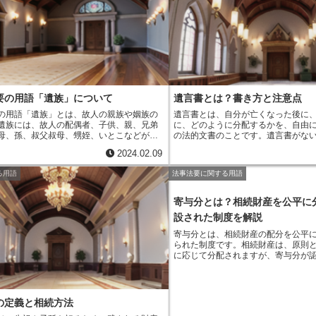
ンディングノートとは、人生の終末期に備え
求をすると、遺言の効力が一部無効
意志や希望、情報を書き残しておくための
法定相続分を取り戻すことができま
とです。* エンディングノートには、自分の
求は、相続開始後1年以内に行わなけ
を整理し、家族や友人、医療従事者などに
また、遺留分減殺請求をするときは
とを書き残すことができます。* エンディン
殺請求の申立てをしなければなりま
書くことで、自分が大切にしていること
にどのような治療を受けたいか、葬儀や埋
どについて、家族や友人と話し合うきっか
ます。エンディングノートは、人生の終末
要の用語「遺族」について
遺言書とは？書き方と注意点
、自分の意志や希望、情報を書き残してお
ートのことです。
エンディングノートを書
の用語「遺族」とは、故人の親族や姻族の
遺言書とは、
自分が亡くなった後に
自分の思いや考えを整理し、家族や友人、
遺族には、故人の配偶者、子供、親、兄弟
に、どのように分配するかを、自由
などに伝えたいことを書き残すことができ
母、孫、叔父叔母、甥姪、いとこなどが含
の法的文書
のことです。遺言書がな
、エンディングノートは、自分が大切にし
遺族は、故人の葬儀や法要を執り行い、故
められた相続人が、平等に財産を相
や、終末期にどのような治療を受けたい
2024.02.09
祈ります。また、故人の遺品を整理した
ます。遺言書には、いくつか種類が
埋葬の方法などについて、家族や友人と話
財産を相続したりするなどの手続きを行い
般的なのが、自筆証書遺言
です。こ
る用語
法事法要に関する用語
かけにもなります。
は、故人の死後、故人の遺志を尊重して、
分で全文を書き、署名して押印した
ように葬儀や法要を執り行う必要がありま
す。また、
公正証書遺言
もあります
に依頼して作成する遺言書のことで
寄与分とは？相続財産を公平に
は、自筆証書遺言よりも法的効力が
設された制度を解説
される心配がありません。遺言書を
いくつか注意すべき点
があります。
寄与分とは、相続財産の配分を公平
遺言者が自分の意思で作成する必要
られた制度です。
相続財産は、原則
に強制されたり、脅されたりして作
に応じて分配されますが、寄与分が
無効になります。また、遺言書は、
は、寄与分を考慮して相続財産の分
る言語で作成する必要があります。
寄与分とは、被相続人の財産形成に
遺言書は、無効になります。さらに
貢献度のことです。寄与分が認めら
者が署名して押印する必要がありま
被相続人の事業を継承した相続人、
の定義と相続方法
ない遺言書は、無効になります。
看た相続人、被相続人の財産形成に