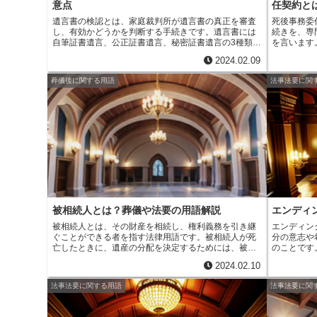
r
m
意点
任契約と
i
e
a
遺言書の検認とは、
家庭裁判所が遺言書の真正を審査
死後事務委
t
し、有効かどうかを判断する手続き
です。遺言書には
続きを、専
b
自筆証書遺言、公正証書遺言、秘密証書遺言の3種類が
を言います
i
あり、それぞれ検認の手続きが異なります。自筆証書
儀や相続手
o
2024.02.09
遺言の場合は、
遺言者の死亡後、利害関係人が家庭裁
ことを防ぐ
l
判所に検認を申し立てます
。公正証書遺言の場合は、
ことで、手
葬儀後に関する用語
法事法要に関
o
公証人が遺言書を作成した際に、検認の際に提出する
できるとい
「検認済証」を添付するため、検認の手続きは不要で
は、エンデ
k
す
。秘密証書遺言の場合は、
遺言者の死亡後、家庭裁
的に自分の
判所が遺言書を検認し、その結果を利害関係人に通知
す。
さらに
します
。検認の手続きには、
手数料が必要で、遺言書
分の死後、
の枚数や検認を申し立てる人の数によって異なりま
にも負担を
す
。また、検認には時間がかかるため、
早めに申し立
てておくことが重要です
。
被相続人とは？葬儀や法要の用語解説
エンディ
被相続人とは
、その財産を相続し、権利義務を引き継
エンディン
ぐことができる者を指す法律用語です。被相続人が死
分の意志や
亡したときに、遺産の分配を決定するためには、被相
のことです
続人を特定する必要があります。
相続法では、被相続
考えを整理
2024.02.10
人の範囲は法律で定められており、第一順位は配偶
いことを書
者、第二順位は子供、第三順位は父母、第四順位は兄
トを書くこ
法事法要に関する用語
法事法要に関
弟姉妹となっています。
しかし、遺言書がある場合
期にどのよ
や、養子縁組や離縁などによって相続人の範囲が変更
などについ
されるケースもあります。被相続人を特定する際に
ります。
エ