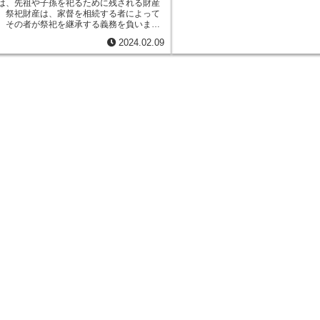
続人などが挙げられます。寄与分の
は、先祖や子孫を祀るために残される財産
度に応じて算定されるのが一般的で
。祭祀財産は、家督を相続する者によって
与の程度、寄与の期間、寄与の成果
、その者が祭祀を継承する義務を負いま
されます。寄与分が認められると、
産は、現金や有価証券、不動産など、様々
2024.02.09
相続財産の分配が行われます。寄与
ることができます。祭祀財産の定義は、民
財産の配分方法は、寄与分を遺産総
府県の条例で定められています。民法で
定相続分に応じて分配する方法や、
産は「祭祀を営むために必要な財産」と定
分に加えた額を遺産総額で除して算
ます。各都道府県の条例では、祭祀財産の
て分配する方法などがあります。
方法などが定められています。