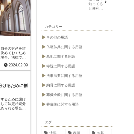
になり、相続人は
知ってる
す。遺留分減殺請
と便利な
ればなりません。
葬儀や法
、家庭裁判所に減
要の用語
せん。
カテゴリー
その他の用語
仏壇仏具に関する用語
、自分の財産を誰
に決めておくため
墓地に関する用語
い場合、法律で定
続することになり
2024.02.09
寺院に関する用語
あります。
最も一
れは、遺言者が自
遺言書のことで
法事法要に関する用語
。これは、公証人
す。公正証書遺言
納骨に関する用語
分けるために創
強く、偽造や変造
作成する際には、
葬儀全般に関する用語
まず、遺言書は、
にするために設け
があります。誰か
として法定相続分
葬儀後に関する用語
成した遺言書は、
認められる場合に
遺言者が理解でき
配が行われます。
外国語で作成した
貢献した相続人の
、遺言書は、遺言
れる場合として、
タグ
す。署名や押印が
被相続人の面倒を
資金を提供した相
法要
葬儀
お墓