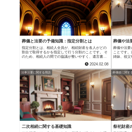
は、死亡診断書や戸籍謄本など、被相続人の身分を証
す。* エ
明する書類を収集する必要があります。
また、被相続
て、自分の
人の財産を調査して、遺産目録を作成することも大切
ノートのこ
です。
遺産目録には、現金や預貯金、不動産、株式な
思いや考え
どの有価証券、動産など、被相続人の所有するすべて
伝えたいこ
の財産を記載します。遺産目録は、相続税の申告や、
グノートを
遺産分割協議を行う際に必要となる書類です。
や、終末期
葬の方法な
けにもなり
葬儀と法要の予備知識：指定分割とは
葬儀や法
期に備えて
くためのノ
指定分割とは、相続人全員が、相続財産を各人がどの
葬儀や法要
くことで
、
割合で取得するかを指定して行う分割のことです。
そ
ことです。
医療従事者
のため、相続人の間での協議が整いやすく、遺言書に
姉妹、祖父
ます。また
指定されていれば、その通りに遺産が分割されます。
まれます。
ていること
2024.02.08
指定分割は、遺産分割協議がまとまらない場合や、相
人の冥福を
か、葬儀や
続人の間で争いがない場合、また、当人の希望で、遺
り、故人の
法事法要に関する用語
葬儀後に関す
し合うきっ
産を自由に分割したい場合などに行われます。指定分
ます。遺族
割を行うためには、まず、相続財産を確定させる必要
故人が望む
があります。相続財産には、故人が保有していた不動
す。
産、現金、預貯金、株式、債券、宝石、貴金属、動産
などがあり、これらをすべて把握する必要がありま
す。相続財産を確定させた後、相続人全員で、相続財
産をどのように分割するかを話し合います。このと
き、相続人の年齢、性別、職業、家族構成、居住地、
経済状況などの様々な要素を考慮して、公平に分割す
る必要があります。相続人全員が分割方法に合意でき
たら、指定分割協議書を作成します。指定分割協議書
には、相続財産を誰がどの割合で取得するかを記載し
二次相続に関する基礎知識
祭祀財産
ます。指定分割協議書を作成したら、相続人全員が署
名押印し、法務局に提出します。法務局に提出された