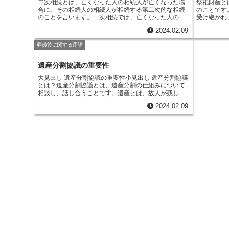
二次相続とは、亡くなった人の相続人が亡くなった場
祭祀財産と
指定分割協議書は、相続登記簿に記載され、効力が発
合に、その相続人の相続人が相続する第二次的な相続
のこと
です
生します。
のことを言います。
一次相続では、亡くなった人の配
受け継がれ
偶者や子ども、親などが相続人になりますが、二次相
す。祭祀財
2024.02.09
続では、一次相続人の配偶者や子ども、孫などが相続
な形態をと
人となります。二次相続が発生する理由は、主に2つあ
法や各都道
葬儀後に関する用語
ります。1つは、一次相続人が亡くなった時点で未成年
は、祭祀財
であったり、認知症などで判断能力がなかったりする
義されてい
場合です。この場合、一次相続人の代わりにその法定
範囲や継承
遺産分割協議の重要性
代理人が相続することになりますが、その法定代理人
大見出し 遺産分割協議の重要性
小見出し 遺産分割協議
が亡くなると、二次相続が発生します。もう1つの理由
とは？
遺産分割協議とは、遺産分割の仕組みについて
は、一次相続人が相続放棄をした場合です。相続放棄
相談し、話し合うことです。遺産とは、故人が残した
とは、相続財産を受け取りたくないという意思表示を
財産のことをいいます。遺産分割協議は、遺産を誰
することであり、相続放棄をすると相続財産は放棄し
2024.02.09
に、どのくらいの割合で分けるかを話し合うもので
た人の相続人に引き継がれます。この場合、引き継い
す。遺産分割協議は、故人が遺言を残していなけれ
だ人が亡くなると、二次相続が発生します。
二次相続
ば、相続人全員で話し合って遺産分割をすることにな
では、一次相続とは異なる相続人が相続することにな
ります。遺産分割協議を行うためには、相続人全員が
るため、注意が必要です。
一次相続では相続人となる
遺産分割協議に参加する必要があります。また、遺産
可能性が高い人も、二次相続では相続人とならない可
分割協議は、相続人全員が同意して行う必要がありま
能性があります。また、二次相続では相続税がかかる
す。遺産分割協議がまとまらない場合は、裁判所が遺
場合があるため、事前に税務署に相談しておくことが
産分割を決定することになります。
大切です。