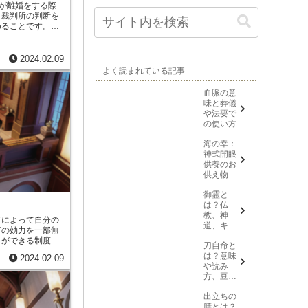
婦が離婚をする際
、裁判所の判断を
めることです。
協
ため、裁判所の離
離婚することがで
が話し合いによっ
2024.02.09
の離婚よりも夫婦
よく読まれている記事
ができます。協議
条件について合意
血脈の意
件は、夫婦の財産
味と葬儀
について決めるこ
や法要で
いて合意したら、
の使い方
、市区町村役場に
、協議分割が成立
海の幸：
を仰がずに、夫婦
神式開眼
きるため、裁判所
供養のお
に、離婚すること
供え物
夫婦が話し合いに
判所の離婚よりも
御霊と
ことができます。
は？仏
教、神
言によって自分の
道、キリ
言の効力を一部無
スト教そ
とができる制度で
刀自命と
れぞれの
続することができ
は？意味
意味を解
2024.02.09
相続人の数や相続
や読み
説
一般的には、配偶
方、豆知
分の1となっていま
識を紹介
された相続人は、
出立ちの
す。遺留分減殺請
膳とは？