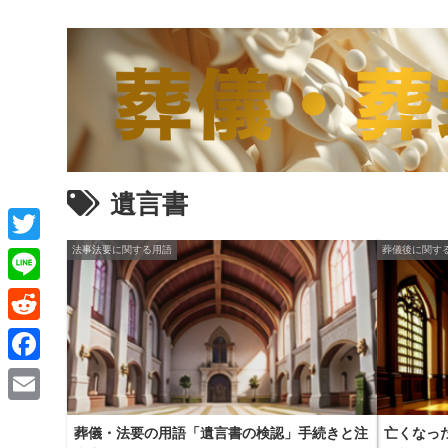
遺言書
法事法要に関する用語
葬儀後に関す
T
w
L
i
i
R
t
n
e
F
t
e
d
a
e
E
d
葬儀・法要の用語「遺言書の検認」手続きと注
亡くなっ
c