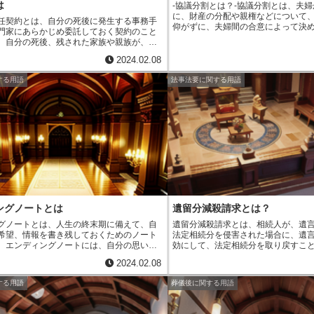
は
-協議分割とは？-協議分割とは、夫
に、財産の分配や親権などについて
任契約とは、自分の死後に発生する事務手
仰がずに、夫婦間の合意によって決
門家にあらかじめ委託しておく契約のこと
議分割は、裁判所の判断を仰がない
。自分の死後、残された家族や親族が、葬
婚よりも費用や時間がかからずに、
続きといった煩雑な事務手続きに追われる
きます。
また、協議分割では、夫婦
2024.02.08
ことができます。
また、専門家に委託する
て離婚の条件を決めるため、裁判所
続きを正確かつスピーディーに行うことが
間の関係を悪くせずに離婚すること
する用語
法事法要に関する用語
うメリットもあります。死後事務委任契約
分割を行うためには、夫婦が離婚の
ィングノートを作成するよりも、より具体
する必要があります。
協議分割の条
死後の事務手続きを指定することができま
の分配、親権、養育費、慰謝料など
、死後事務委任契約を締結することで、自
とができます。
協議分割の条件につ
残された家族や親族が、精神的にも経済的
離婚届に協議分割の条件を記載して
軽減することができます。
提出します。離婚届が受理されると
します。協議分割は、裁判所の判断
間の合意によって離婚することがで
の離婚よりも費用や時間がかからず
ができます。
また、協議分割では、
よって離婚の条件を決めるため、裁
夫婦間の関係を悪くせずに離婚する
ングノートとは
遺留分減殺請求とは？
グノートとは
、人生の終末期に備えて、自
遺留分減殺請求とは、相続人が、遺
希望、情報を書き残しておくためのノート
法定相続分を侵害された場合に、遺
。エンディングノートには、自分の思いや
効にして、法定相続分を取り戻すこ
し、家族や友人、医療従事者などに伝えた
す。
遺留分とは、相続人が最低限相
2024.02.08
き残すことができます。エンディングノー
る財産のことです
。法定相続分は、
とで、自分が大切にしていることや、終末
財産の種類によって異なりますが、
する用語
葬儀後に関する用語
うな治療を受けたいか、葬儀や埋葬の方法
者は2分の1、子は3分の1、父母は6
て、家族や友人と話し合うきっかけにもな
す。遺言によって法定相続分を侵害
ンディングノートの概要
は、以下の通りで
遺留分減殺請求をすることができま