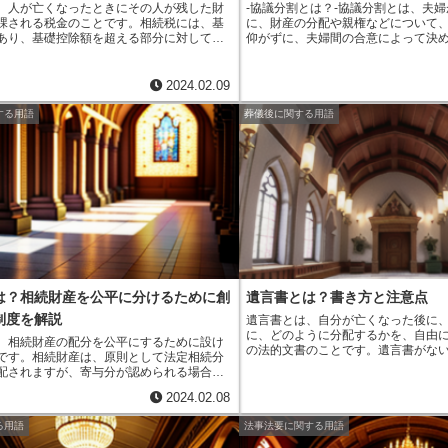
、人が亡くなったときにその人が残した財
-協議分割とは？-協議分割とは、夫
課される税金のことです。相続税には、基
に、財産の分配や親権などについて
あり、基礎控除額を超える部分に対して税
仰がずに、夫婦間の合意によって決
す。基礎控除額は、3,000万円＋（600万
議分割は、裁判所の判断を仰がない
続人の数）です。また、相続税は遺産の総額
婚よりも費用や時間がかからずに、
遺産から基礎控除額を引いた額に対して課
きます。
また、協議分割では、夫婦
2024.02.09
。
基礎控除額を超える部分に対して、40％
て離婚の条件を決めるため、裁判所
％の税率が課せられます。
相続税の基本的な
間の関係を悪くせずに離婚すること
する用語
葬儀後に関する用語
ては、残された財産をできる限り平等に分
分割を行うためには、夫婦が離婚の
です。そのため、相続税は、残された財産
する必要があります。
協議分割の条
ど税金が高くなります。相続税の税率は、
の分配、親権、養育費、慰謝料など
は50%です。また、相続税には、配偶者控除
とができます。
協議分割の条件につ
除、未成年者控除などのさまざまな控除制
離婚届に協議分割の条件を記載して
す。
提出します。離婚届が受理されると
します。協議分割は、裁判所の判断
間の合意によって離婚することがで
の離婚よりも費用や時間がかからず
ができます。
また、協議分割では、
よって離婚の条件を決めるため、裁
夫婦間の関係を悪くせずに離婚する
は？相続財産を公平に分けるために創
遺言書とは？書き方と注意点
制度を解説
遺言書とは、
自分が亡くなった後に
に、どのように分配するかを、自由
、相続財産の配分を公平にするために設け
の法的文書
のことです。遺言書がな
です。
相続財産は、原則として法定相続分
められた相続人が、平等に財産を相
配されますが、寄与分が認められる場合に
ます。遺言書には、いくつか種類が
を考慮して相続財産の分配が行われます。
般的なのが、自筆証書遺言
です。こ
2024.02.08
、被相続人の財産形成に貢献した相続人の
分で全文を書き、署名して押印した
とです。寄与分が認められる場合として、
す。また、
公正証書遺言
もあります
る用語
法事法要に関する用語
事業を継承した相続人、被相続人の面倒を
に依頼して作成する遺言書のことで
、被相続人の財産形成に資金を提供した相