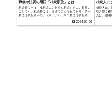
遺産分割協議に参加する必要があります。また、遺産
されるケー
続人全員の
葬儀や法要の用語「相続順位」とは
相続人に
分割協議は、相続人全員が同意して行う必要がありま
は、死亡診
きます。相
相続順位
とは、被相続人の財産を相続する人の順番の
相続人は、
す。遺産分割協議がまとまらない場合は、裁判所が遺
明する書類
行う重要な
ことです。相続順位は、民法で定められており、第一
引き継ぐ権
産分割を決定することになります。
人の財産を
切に職務を
順位は被相続人の子（嫡出子）、第二順位は被相続人
人は、被相
です。
遺産
れ、相続人
の父母、第三順位は被相続人の兄弟姉妹、第四順位は
母、曾祖父
どの有価証
2024.02.09
被相続人の祖父母、第五順位は被相続人の曾祖父母と
は、被相続
の財産を記
なっています。相続順位は、被相続人の死亡時に確定
っており、
遺産分割協
します。そのため、被相続人が死亡した後に出生した
くなります
子は、相続順位に加わりません。また、相続順位は、
を相続する
被相続人の意思によって変更することはできません。
続放棄をす
んが、相続
続人が複数
産をどのよ
議がまとま
てることが
たら、相続
相続財産の
財産を受け
の税率は、
れており、
税の税率も