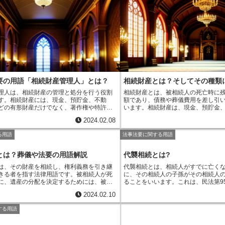
は、自筆証書遺言よりも法的効力が
挙げられます。寄与分の算定方法は、寄与
される心配がありません。遺言書を
算定されるのが一般的です。寄与度は、寄
いくつか注意すべき点
があります。
寄与の期間、寄与の成果などに応じて算定
遺言者が自分の意思で作成する必要
寄与分が認められると、寄与分を考慮して
に強制されたり、脅されたりして作
分配が行われます。寄与分を考慮した相続
無効になります。また、遺言書は、
方法は、寄与分を遺産総額に加えた額を法
る言語で作成する必要があります。
応じて分配する方法や、寄与分を法定相続
遺言書は、無効になります。さらに
額を遺産総額で除して算出した割合に応じ
者が署名して押印する必要がありま
方法などがあります。
ない遺言書は、無効になります。
要の用語「相続財産管理人」とは？
相続財産とは？そしてその種類
理人は、相続財産の管理と処分を行う役割
相続財産とは、
被相続人の死亡時に
す。相続財産には、現金、預貯金、不動
額
であり、
債務や葬儀費用を差し引
どの有形財産だけでなく、著作権や特許権
います。相続財産は、現金、預貯金
財産も含まれます。相続財産管理人は、こ
産、貴金属、動産など、あらゆる財
2024.02.08
を適切に管理し、相続人全員に公平に分け
ただし、
相続人が相続を放棄した場
ります。
相続財産管理人は、相続人が遺産
額が債務の額よりも少ない場合は、
る用語
法事法要に関する用語
合意できなかった場合や、相続人が未成年
せん
。相続財産の範囲は、
被相続人
後見人である場合など、様々な場面で選任
る財産
に限られます。そのため、被
相続財産管理人は、裁判所が選任するか、
発生した財産は、相続財産には含ま
とは？葬儀や法要の用語解説
代襲相続とは?
の合意で選任することができます。相続財
相続財産には、
被相続人が生前に贈
は
、その財産を相続し、権利義務を引き継
代襲相続とは、相続人がすでに亡く
、相続財産を管理し、処分する権限を有し
れません
。相続財産は、
相続人全員
きる者を指す法律用語です。被相続人が死
に、その相続人の子孫がその相続人
、相続財産管理人は、相続人全員に相続財
なります。相続人は、相続財産の分
に、遺産の分配を決定するためには、被相
ること
をいいます。これは、民法第9
報告する義務を負います。相続財産管理人
で、各自が相続する財産を決定しま
する必要があります。
相続法では、被相続
ており、法律上の相続順位に従って
産を適切に管理し、処分するために、様々
割協議は、相続人全員の合意が必要
2024.02.10
法律で定められており、第一順位は配偶
人の子孫が、亡くなった相続人の親
います。例えば、相続財産の目録を作成し
位は子供、第三順位は父母、第四順位は兄
ことになります。代襲相続は、相続
財産の評価を行ったり、相続財産を売却し
する用語
っています。
しかし、遺言書がある場合
明、相続放棄、欠格事由、外国人で
財産を賃貸したり、相続財産から生じる収
組や離縁などによって相続人の範囲が変更
まざまな理由により、相続人が相続
たりします。また、相続財産管理人は、相