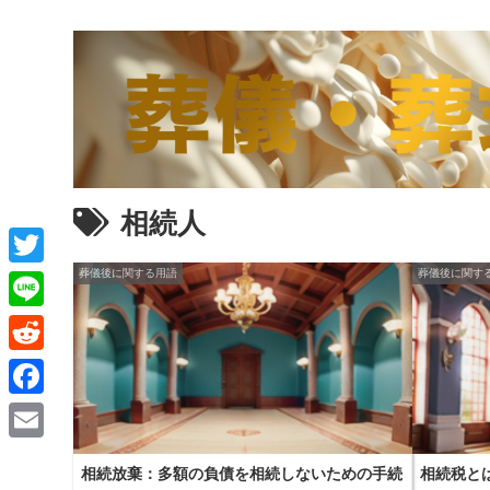
相続人
葬儀後に関する用語
葬儀後に関す
T
w
L
i
i
R
t
n
e
F
t
e
d
a
e
E
d
相続放棄：多額の負債を相続しないための手続
相続税と
c