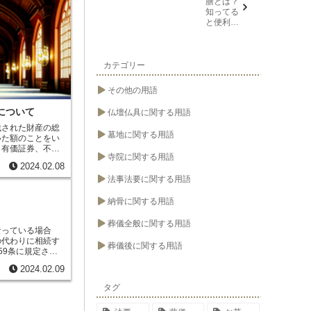
膳とは？
強く、偽造や変造
知ってる
作成する際には、
と便利な
まず、遺言書は、
葬儀や法
があります。誰か
要の用語
成した遺言書は、
遺言者が理解でき
カテゴリー
外国語で作成した
、遺言書は、遺言
す。署名や押印が
その他の用語
について
仏壇仏具に関する用語
残された財産の総
墓地に関する用語
いた額
のことをい
、有価証券、不動
寺院に関する用語
産が含まれます。
2024.02.08
合や、相続財産の
法事法要に関する用語
相続財産はありま
の死亡時に存在す
相続人の死亡後に
納骨に関する用語
れません。また、
与した財産は含ま
葬儀全般に関する用語
なっている場合
で共有する財産
と
の代わりに相続す
割協議を行うこと
葬儀後に関する用語
59条に規定され
す。相続財産の分
、亡くなった相続
です。
2024.02.09
族として相続する
人の死亡、行方不
タグ
あることなど、さ
できない場合に適