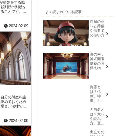
婦が離婚をする際
、裁判所の判断を
めることです。
協
よく読まれている記事
ため、裁判所の離
離婚することがで
血脈の意
が話し合いによっ
味と葬儀
2024.02.09
の離婚よりも夫婦
や法要で
ができます。協議
の使い方
条件について合意
件は、夫婦の財産
について決めるこ
いて合意したら、
海の幸：
、市区町村役場に
神式開眼
、協議分割が成立
供養のお
を仰がずに、夫婦
供え物
きるため、裁判所
に、離婚すること
夫婦が話し合いに
判所の離婚よりも
御霊と
ことができます。
は？仏
教、神
、自分の財産を誰
道、キリ
に決めておくため
スト教そ
い場合、法律で定
刀自命と
れぞれの
続することになり
は？意味
意味を解
あります。
最も一
や読み
説
れは、遺言者が自
2024.02.09
方、豆知
遺言書のことで
識を紹介
。これは、公証人
出立ちの
す。公正証書遺言