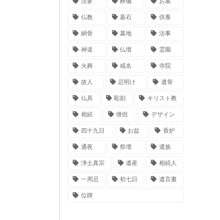
法要
葬儀
お墓
子の代、孫の代、
能性があります。
仏教
墓石
供養
納骨
墓地
法事
神道
仏壇
霊園
火葬
戒名
寺院
故人
忌明け
遺骨
仏具
彫刻
キリスト教
相続
僧侶
デザイン
四十九日
お盆
香炉
通夜
祭壇
遺族
浄土真宗
遺産
相続人
一周忌
初七日
遺言書
位牌