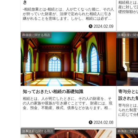
r
m
き
相続税とは
i
e
産に対して
a
-
相続放棄とは
-相続とは、人が亡くなった後に、その人
礎控除額が
t
が持っていた財産が、法律で定められた相続人に引き
b
金がかかりま
継がれることを意味します。しかし、相続には必ずし
i
円×法定相
もプラスの財産だけがあるわけではありません。借金
ではなく、
o
2024.02.09
やその他の債務などのマイナスの財産もある場合があ
l
せられます
ります。そのような場合、相続人は、プラスの財産よ
または50
葬儀後に関する用語
法事法要に関
o
りもマイナスの財産の方が多ければ、相続を放棄する
考え方とし
ことができます。これが相続放棄です。相続放棄をす
配すること
k
ることで、マイナスの財産を相続せずに済み、借金な
が多い人ほ
どの債務を負う必要がなくなります。
40%また
や障害者控
度がありま
知っておきたい相続の基礎知識
寄与分と
設された
相続とは、人が死亡したときに、その人の財産を、そ
の人の家族や親族が引き継ぐことです。
財産には、現
寄与分とは
金、預金、不動産、株式、債券などがあります。相続
られた制度
人は、被相続人の死亡を知った日から3か月以内に、家
に応じて分
庭裁判所に相続の開始を申告しなければなりません。
は、寄与分
相続の方法には、遺言による相続と法定相続がありま
2024.02.08
寄与分とは
す。遺言による相続とは、被相続人が遺言書を作成し
貢献度のこ
て、その中に相続人を指定し、財産の分け方を決めて
法事法要に関する用語
葬儀後に関す
被相続人の
おくことです。法定相続とは、被相続人が遺言書を作
看た相続人