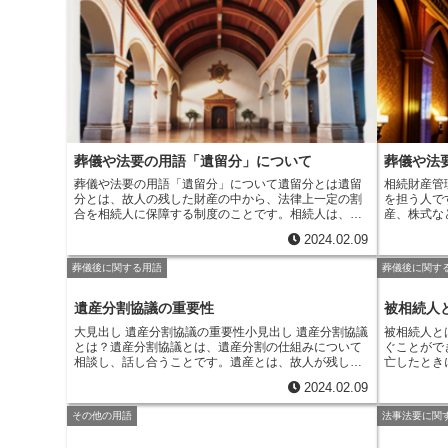
成せずに死亡した場合に、法律で定められた相続人が
続人などが
相続することです。法定相続人は、被相続人の配偶
度に応じて
者、子供、父母、兄弟姉妹などです。相続税は、相続
与の程度、
財産の総額が一定の金額を超えると課される税金で
されます。
す。相続税の税率は、相続財産の総額に応じて、10％
相続財産の
から55％までです。相続税を節税するためには、生前
財産の配分
に財産を贈与したり、生命保険に加入したりすること
定相続分に
が有効です。
分に加えた
て分配する
葬儀や法要の用語「遺留分」について
葬儀や法
葬儀や法要の用語「遺留分」について
遺留分とは
遺留
相続財産管
分とは、故人の残した財産の中から、法律上一定の割
を担う人で
合を相続人に保障する制度のことです。相続人は、遺
産、株式な
言書があってもなくても、遺留分を請求することがで
などの無形
2024.02.09
きます。遺留分の割合は、相続人の数によって異なり
れらの財産
ます。一人っ子の場合、遺産の半分が遺留分となりま
る必要があ
葬儀後に関する用語
葬儀後に関す
す。二人以上の場合、遺産の3分の1が遺留分となりま
分割協議で
す。遺留分は、相続人が生存している限り、いつでも
者や成年被
請求することができます。
されます。
遺産分割協議の重要性
被相続人
相続人全員
大見出し 遺産分割協議の重要性
小見出し 遺産分割協議
被相続人と
産管理人は
とは？
遺産分割協議とは、遺産分割の仕組みについて
ぐことがで
ます。また
相談し、話し合うことです。遺産とは、故人が残した
亡したとき
産の状況を
財産のことをいいます。遺産分割協議は、遺産を誰
続人を特定
は、相続財
2024.02.09
に、どのくらいの割合で分けるかを話し合うもので
人の範囲は
な業務を行
す。遺産分割協議は、故人が遺言を残していなけれ
者、第二順
たり、相続
その他の用語
法事法要に関
ば、相続人全員で話し合って遺産分割をすることにな
弟姉妹とな
たり、相続
ります。遺産分割協議を行うためには、相続人全員が
や、養子縁
入を管理し