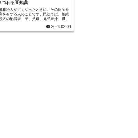
スもあります。被相続人を特定する際に
用されます。代襲相続は、相続人の
合意を得て、相続財産を分割することもで
まつわる豆知識
断書や戸籍謄本など、被相続人の身分を証
曽孫の代まで、無限に適用される可
続財産管理人は、相続財産の管理と処分を
被相続人が亡くなったときに、その財産を
を収集する必要があります。
また、被相続
役割を担っています。相続財産管理人が適
利を有する人のことです。
民法では、相続
調査して、遺産目録を作成することも大切
遂行することで、相続財産が適切に管理さ
続人の配偶者、子、父母、兄弟姉妹、祖父
目録には、現金や預貯金、不動産、株式な
全員に公平に分けることができます。
母、甥、姪、などとなっています。
相続人
券、動産など、被相続人の所有するすべて
2024.02.09
人との血縁関係の近さによって順位が決ま
載します。遺産目録は、相続税の申告や、
順位が高い方が、相続する財産の割合が多
議を行う際に必要となる書類です。
。相続人は、被相続人の死亡後、相続財産
かどうかの選択をすることができます。
相
れば、相続財産を受け取ることができませ
に伴う負債も負う必要がなくなります。
相
いる場合は、遺産分割協議を行い、相続財
うに分けるかを話し合います。遺産分割協
らない場合は、家庭裁判所に調停を申し立
できます。相続人は、相続財産を受け取っ
税を納付する必要があります。
相続税は、
額に応じて課される税金で、相続人が相続
取る際に納付する必要があります。
相続税
相続財産の額に応じて段階的に引き上げら
相続財産の額が多くなればなるほど、相続
高くなります。