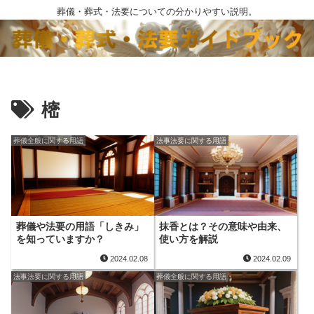
葬儀・葬式・法要についての分かりやすい説明。
樒
葬儀全般に関する用語
法事法要に関する用語
葬儀や法要の用語「しきみ」
抹香とは？その意味や由来、
を知っていますか？
使い方を解説
2024.02.08
2024.02.09
法事法要に関する用語
葬儀全般に関する用語