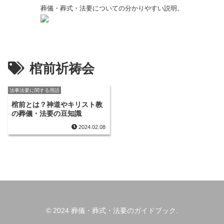
葬儀・葬式・法要についての分かりやすい説明。
棺前祈祷会
法事法要に関する用語
棺前とは？神道やキリスト教
の葬儀・法要の豆知識
2024.02.08
© 2024 葬儀・葬式・法要のガイドブック.