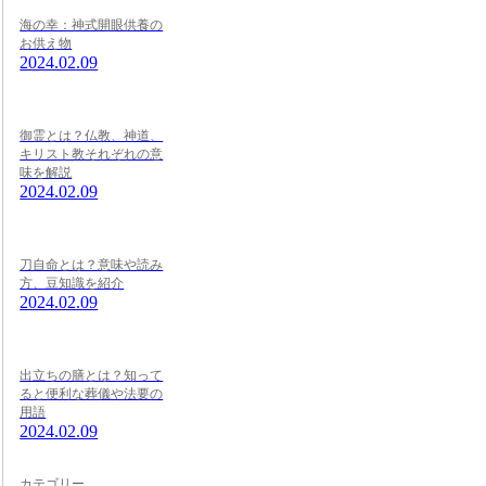
海の幸：神式開眼供養の
お供え物
2024.02.09
御霊とは？仏教、神道、
キリスト教それぞれの意
味を解説
2024.02.09
刀自命とは？意味や読み
方、豆知識を紹介
2024.02.09
出立ちの膳とは？知って
ると便利な葬儀や法要の
用語
2024.02.09
カテゴリー