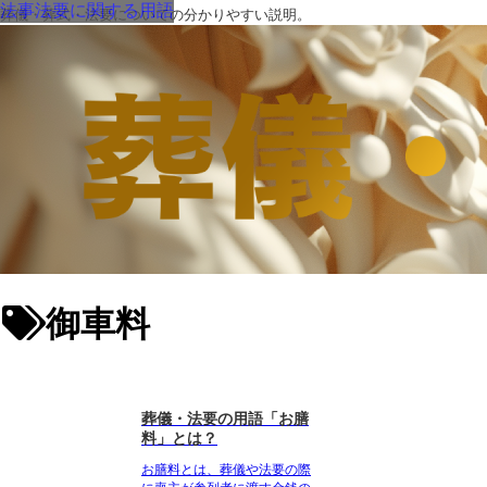
法事法要に関する用語
葬儀・葬式・法要についての分かりやすい説明。
御車料
葬儀・法要の用語「お膳
料」とは？
お膳料とは
、葬儀や法要の際