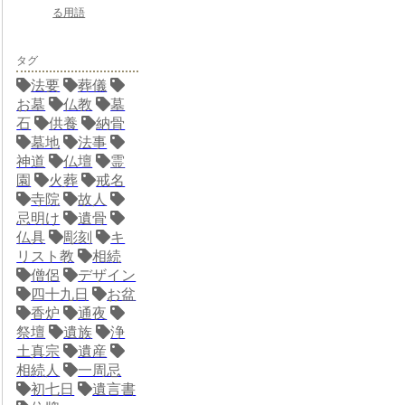
る用語
タグ
法要
葬儀
お墓
仏教
墓
石
供養
納骨
墓地
法事
神道
仏壇
霊
園
火葬
戒名
寺院
故人
忌明け
遺骨
仏具
彫刻
キ
リスト教
相続
僧侶
デザイン
四十九日
お盆
香炉
通夜
祭壇
遺族
浄
土真宗
遺産
相続人
一周忌
初七日
遺言書