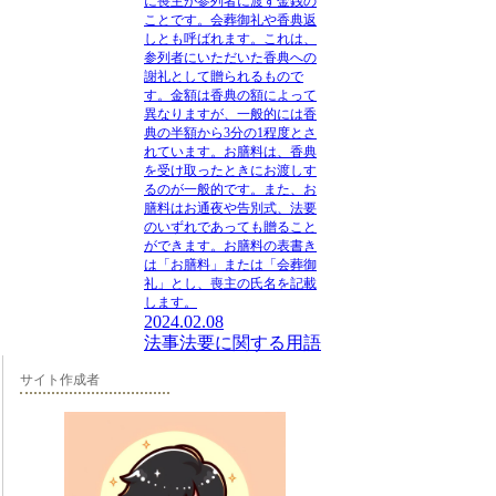
に喪主が参列者に渡す金銭の
ことです。会葬御礼や香典返
しとも呼ばれます。これは、
参列者にいただいた香典への
謝礼として贈られるもので
す。金額は香典の額によって
異なりますが、一般的には香
典の半額から3分の1程度とさ
れています。お膳料は、香典
を受け取ったときにお渡しす
るのが一般的です。また、
お
膳料はお通夜や告別式、法要
のいずれであっても贈ること
ができます
。お膳料の表書き
は「お膳料」または「会葬御
礼」とし、喪主の氏名を記載
します。
2024.02.08
法事法要に関する用語
サイト作成者