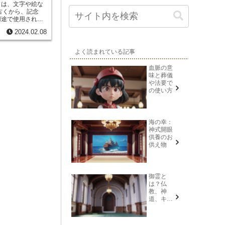
とは、文字や絵な
古くから、記念
用途で使用されて
、大理石、砂岩な
2024.02.08
中でも花崗岩は硬
素材として最もよ
用途によって、大
よく読まれている記事
つ目は、記念碑で
するために建てら
血脈の意
人々を悼む慰霊碑
味と葬儀
す。2つ目は、墓
や法要で
骨を埋葬する場所
の使い方
は、故人の名前や
多いです。3つ目
土地の境界を示す
に道を示すために
海の幸：
ちらも石碑の一種
神式開眼
よりも小ぶりで
供養のお
供え物
御霊と
は？仏
教、神
道、キリ
スト教そ
れぞれの
意味を解