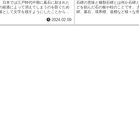
、日本では江戸時代中期に墓石に刻まれた
石碑の意味と種類石碑とは何か
石碑
の経過によって消えてしまうのを防ぐため
どを刻んだ石の板や柱のことです。
落として文字を残すようにしたことから生
碑、墓石、境界標、道標など様々な
です。文字や絵を斜め彫りすることで、雨
きました。石碑の素材には、花崗岩
2024.02.09
て文字が消えにくいなどのメリットがあり
ど、様々な種類がありますが、その
、石を削り落として文字を残すことで、
墓
くて耐久性があることから、石碑の
風合い
が出ます。斜墓誌は、日本全国各地
く使用されています。石碑は、その
ができますが、特に、
京都や奈良などの歴
きく分けて3つの種類があります。1
に多く残されています。また、斜墓誌は、
す。記念碑は、出来事や人物を記念
の境内
に建てられていることも多く、日本
れます。例えば、戦争で亡くなった
化を学ぶ貴重な資料となっています。
や、功績を称える顕彰碑などがありま
石です。墓石は、亡くなった人の遺
を示すために建てられます。墓石に
没年月日、戒名が刻まれていることが
は、境界標と道標です。境界標は、
ために建てられます。道標は、人々
建てられます。境界標と道標は、ど
ですが、一般的には、記念碑や墓石
す。