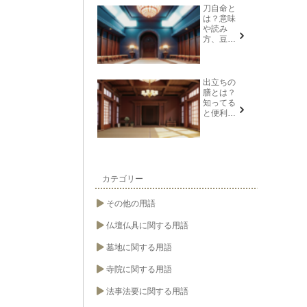
説
刀自命と
は？意味
や読み
方、豆知
識を紹介
出立ちの
膳とは？
知ってる
と便利な
葬儀や法
要の用語
カテゴリー
その他の用語
仏壇仏具に関する用語
墓地に関する用語
寺院に関する用語
法事法要に関する用語