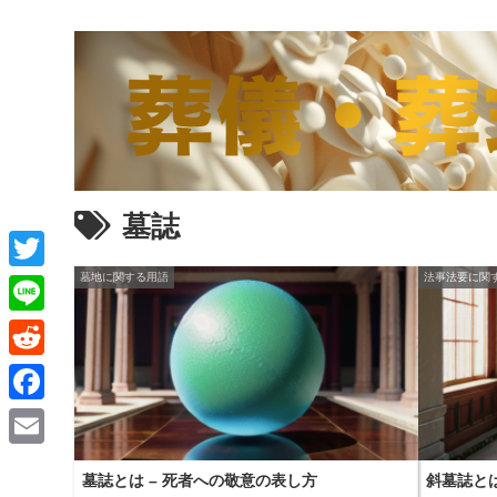
墓誌
墓地に関する用語
法事法要に関
T
w
L
i
i
R
t
n
e
F
t
e
d
a
e
E
d
墓誌とは – 死者への敬意の表し方
斜墓誌と
c