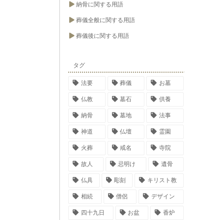
納骨に関する用語
葬儀全般に関する用語
葬儀後に関する用語
タグ
法要
葬儀
お墓
仏教
墓石
供養
納骨
墓地
法事
神道
仏壇
霊園
火葬
戒名
寺院
故人
忌明け
遺骨
仏具
彫刻
キリスト教
相続
僧侶
デザイン
四十九日
お盆
香炉