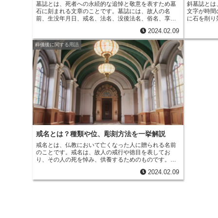
r
m
墓誌とは、
死者への永続的な追悼と敬意を表すため墓
斜墓誌とは
i
e
石に刻まれる文章
のことです。墓誌には、故人の名
文字が時間
a
前、生没年月日、戒名、法名、没後法名、俗名、享
に石を削り
t
b
年、死亡原因、没年月日などの基本情報だけでなく、
まれたもの
i
2024.02.09
故人の経歴や業績、人柄やエピソード、家族や友人か
水が浸透し
らのメッセージなどが刻まれます。中には、故人の遺
ます。また
o
l
葬儀後に関する用語
言や遺訓を刻んだ墓誌もあります。墓誌は、故人の死
石に独特の
を悼み、その思い出を後世に伝える大切な役割を果た
で見ること
o
しています。墓誌は、
墓石の正面や側面、裏面などに
史的な都市
刻まれます
。正面に刻まれることが多いのは、故人の
寺院や神社
k
名前、生没年月日、戒名、法名、没後法名、俗名、享
の歴史や文
年、死亡原因、没年月日などの基本情報です。侧面や
裏面には、故人の経歴や業績、人柄やエピソード、家
族や友人からのメッセージなどが刻まれます。墓誌に
は、書体やフォント、文字の大きさや配置など、さま
ざまなデザインがあります。故人のイメージや遺族の
希望に合わせて、最適なデザインを選ぶことができま
す。墓誌は、
お墓参りをする際に遺族や参拝者が故人
戒名とは？種類や位、彫刻方法を一挙解説
の生涯を偲び、故人を偲ぶ大切な場所
となります。墓
誌を建立することで、故人の死を悼み、その思い出を
戒名とは、仏教において亡くなった人に贈られる名前
後世に伝えることができます。また、墓誌は、お墓参
のことです。戒名は、故人の戒行や徳目を表してお
りをする人々にとって、故人と心の絆を結ぶ大切な場
り、
その人の死を悼み、供養するためのもの
です。戒
所となります。
名は、僧侶によって授与され、位号と戒名の2つで構成
2024.02.09
されています。位号は、戒名の前の部分に付けられ、
故人の社会的地位や功績を表します。戒名は、位号の
後に付けられ、故人の戒行や徳目を表します。戒名
は、通常、故人の名前の一字を組み合わせて作られま
すが、故人の希望や僧侶の判断によって、別の名前が
付けられることもあります。