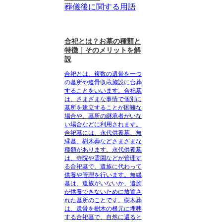
葬儀後に関する用語
合祀とは？お墓の種類と
特徴｜そのメリットを解
説
合祀とは、
複数の遺骨を一つ
の墓所や遺骨収蔵施設に合葬
すること
をいいます。合祀墓
は、さまざまな事情で個別に
墓所を建立することが困難な
場合や、墓所の継承者がいな
い場合などに利用されます。
合祀墓には、永代供養墓、無
縁墓、樹木葬などさまざまな
種類があります。永代供養墓
は、
寺院や霊園などが管理す
る合祀墓で、遺族に代わって
供養や管理を行います
。無縁
墓は、
遺族がいないか、遺族
が供養できないために放置さ
れた墓所のこと
です。樹木葬
は、
遺骨を樹木の根元に埋葬
する合祀墓で、自然に還ると