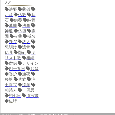
タグ
法要
葬儀
お墓
仏教
墓
石
供養
納骨
墓地
法事
神道
仏壇
霊
園
火葬
戒名
寺院
故人
忌明け
遺骨
仏具
彫刻
キ
リスト教
相続
僧侶
デザイン
四十九日
お盆
香炉
通夜
祭壇
遺族
浄
土真宗
遺産
相続人
一周忌
初七日
遺言書
位牌