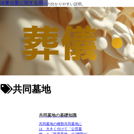
葬儀後に関する用語
葬儀後に関する用語
納骨に関する用語
法事法要に関する用語
葬儀・葬式・法要についての分かりやすい説明。
共同墓地
共同墓地の基礎知識
共同墓地の種類共同墓地に
は、大きく分けて「公営墓