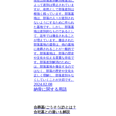
現在は部落差別解消推進法に
よって差別は禁止されていま
すが、依然として部落差別は
根強く残っています。部落墓
地は、
部落の人々が差別され
ないようにするために作られ
た墓地
です。しかし、部落墓
地は差別的なものであるとし
て、近年では撤去されること
が増えています。撤去された
部落墓地の遺骨は、
他の墓地
に改葬されることが一般的
で
す。部落墓地は、
部落の歴史
や文化を伝える貴重な存在
で
す。部落差別解消のために
は、部落墓地を撤去するので
はなく、
部落の歴史や文化を
正しく理解し、部落差別をな
くしていく
ことが大切です。
2024.02.08
納骨に関する用語
合葬墓(ごうそうぼ)とは？
合祀墓との違いも解説