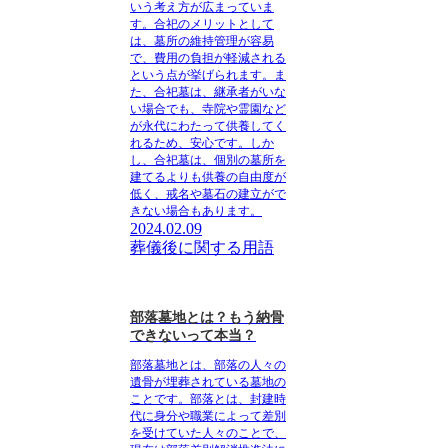
いう考え方が広まっていま
す
。合祀のメリットとして
は、
墓所の維持管理が容易
で、費用の負担が軽減される
という点が挙げられます。ま
た、合祀墓は、
継承者がいな
い場合でも、寺院や霊園など
が永代にわたって供養してく
れるため、安心です
。しか
し、合祀墓は、
個別の墓所を
建てるよりも供養の自由度が
低く、戒名や墓石の建立がで
きない場合もあります
。
2024.02.09
葬儀後に関する用語
部落墓地とは？もう納骨
できないって本当？
部落墓地とは、
部落の人々の
遺骨が埋葬されている墓地
の
ことです。部落とは、
封建時
代に身分や職業によって差別
を受けていた人々
のことで、