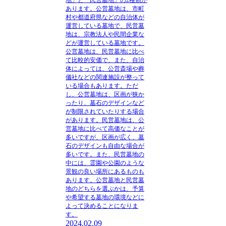
地」と「民営墓地」の
2種類
が
あります。公営墓地は、市町
村や都道府県などの自治体が
運営している墓地で、民営墓
地は、宗教法人や民間企業な
どが運営している墓地です。
公営墓地は、民営墓地に比べ
て
比較的安価
で、また、自治
体によっては、公営斎場や葬
儀社などの
関連施設が整って
いる
場合もあります。ただ
し、公営墓地は、
区画が狭か
ったり
、
墓石のデザインなど
が制限されていたり
する場合
があります。民営墓地は、公
営墓地に比べて
高価
なことが
多いですが、
区画が広く
、
墓
石のデザインも自由
な場合が
多いです。また、民営墓地の
中には、霊園や公園のような
景観の良い場所
にあるものも
あります。公営墓地と民営墓
地のどちらを選ぶかは、
予算
や希望する墓地の環境
などに
よって決めることになりま
す。
2024.02.09