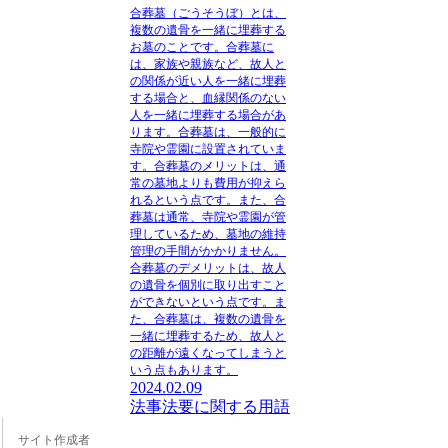
合葬墓（ごうそうぼ）とは、
複数の遺骨を一緒に埋葬する
お墓のこと
です。合葬墓に
は、家族や親族など、故人と
の関係が近い人を一緒に埋葬
する場合と、血縁関係のない
人を一緒に埋葬する場合があ
ります。合葬墓は、一般的に
寺院や霊園に設置されていま
す。合葬墓のメリットは、通
常の墓地よりも費用が抑えら
れるという点です。また、合
葬墓は通常、寺院や霊園が管
理しているため、墓地の維持
管理の手間がかかりません。
合葬墓のデメリットは、故人
の遺骨を個別に取り出すこと
ができないという点です。ま
た、合葬墓は、複数の遺骨を
一緒に埋葬するため、故人と
の距離が遠くなってしまうと
いう点もあります。
2024.02.09
法事法要に関する用語
サイト作成者