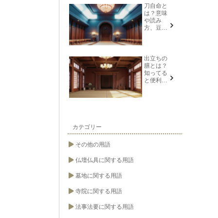
説
刀自命と
は？意味
や読み
方、豆知
識を紹介
出立ちの
膳とは？
知ってる
と便利な
葬儀や法
要の用語
カテゴリー
その他の用語
仏壇仏具に関する用語
墓地に関する用語
寺院に関する用語
法事法要に関する用語