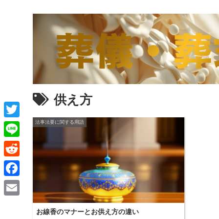
供え方
法事法要に関する用語
T
w
L
i
i
R
t
n
e
F
t
e
d
a
e
E
d
お線香のマナーとお供え方の違い
c