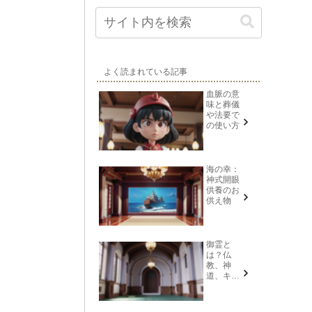
よく読まれている記事
血脈の意
味と葬儀
や法要で
の使い方
海の幸：
神式開眼
供養のお
供え物
御霊と
は？仏
教、神
道、キリ
スト教そ
れぞれの
意味を解