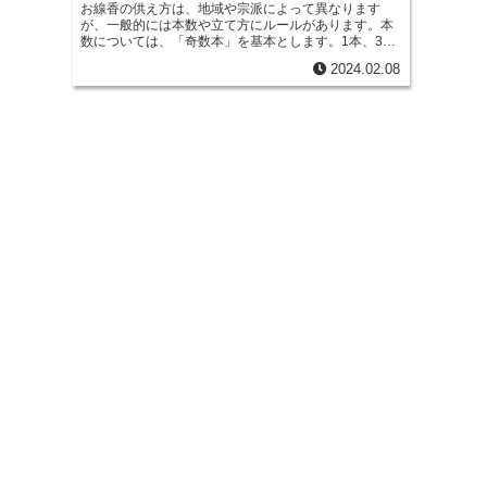
r
m
お線香の供え方は、地域や宗派によって異なります
i
e
が、一般的には本数や立て方にルールがあります。本
a
数については、「奇数本」を基本とします。
1本、3
t
b
本、5本、7本など、奇数本を供えることが多いです。
i
2024.02.08
「偶数本」は「重ねる」を連想させることから、慶事
やおめでたい席に用います。次にお線香の立て方で
o
l
す。
多くのお寺では、「仏壇(仏像等)」側に「香炉」が
あり、「お墓」では「線香立て」があります。仏壇、
o
お墓の、お線香を立てるスペースに、お線香の根元を
少しだけ挟んで立てるようにしましょう。立てたお線
k
香に火をつける際には、お線香の根元から火をつけ、
上から下に向かって火を広げていきます。
消す際は、
火を吹き消したり、水で消したりせずに、お線香を指
でつまんで消します。お線香の供え方は、故人との心
を通わせる大切な儀式です。お線香を供える際は、故
人の冥福を祈り、感謝の気持ちを込めて、丁寧に供え
ましょう。