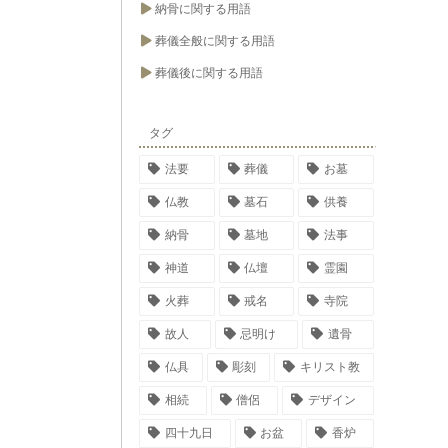
納骨に関する用語
葬儀全般に関する用語
葬儀後に関する用語
タグ
法要
葬儀
お墓
仏教
墓石
供養
納骨
墓地
法事
神道
仏壇
霊園
火葬
戒名
寺院
故人
忌明け
遺骨
仏具
彫刻
キリスト教
相続
僧侶
デザイン
四十九日
お盆
香炉