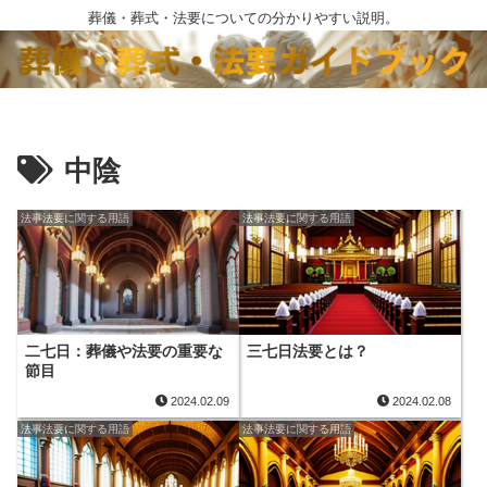
葬儀・葬式・法要についての分かりやすい説明。
中陰
法事法要に関する用語
法事法要に関する用語
二七日：葬儀や法要の重要な
三七日法要とは？
節目
2024.02.09
2024.02.08
法事法要に関する用語
法事法要に関する用語