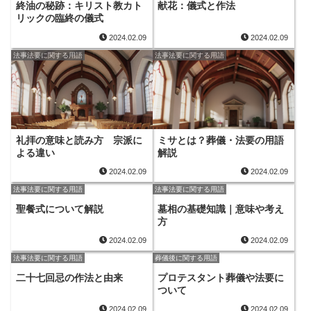
終油の秘跡：キリスト教カト
献花：儀式と作法
リックの臨終の儀式
2024.02.09
2024.02.09
法事法要に関する用語
法事法要に関する用語
礼拝の意味と読み方 宗派に
ミサとは？葬儀・法要の用語
よる違い
解説
2024.02.09
2024.02.09
法事法要に関する用語
法事法要に関する用語
聖餐式について解説
墓相の基礎知識｜意味や考え
方
2024.02.09
2024.02.09
法事法要に関する用語
葬儀後に関する用語
二十七回忌の作法と由来
プロテスタント葬儀や法要に
ついて
2024.02.09
2024.02.09