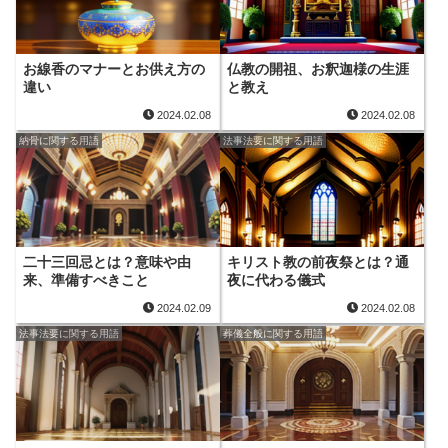
お線香のマナーとお供え方の
仏教の開祖、お釈迦様の生涯
違い
と教え
2024.02.08
2024.02.08
納骨に関する用語
法事法要に関する用語
二十三回忌とは？意味や由
キリスト教の前夜祭とは？通
来、準備すべきこと
夜に代わる儀式
2024.02.09
2024.02.08
法事法要に関する用語
葬儀全般に関する用語