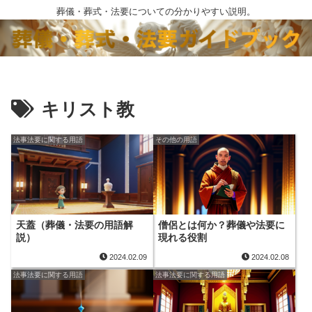
葬儀・葬式・法要についての分かりやすい説明。
キリスト教
法事法要に関する用語
その他の用語
天蓋（葬儀・法要の用語解
僧侶とは何か？葬儀や法要に
説）
現れる役割
2024.02.09
2024.02.08
法事法要に関する用語
法事法要に関する用語