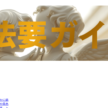
かに鎮
や黒色