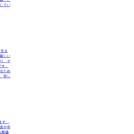
幕」と
してい
て生ま
厳しい
り、そ
です。
るため
、
苦し
ます。
派や寺
仏教儀