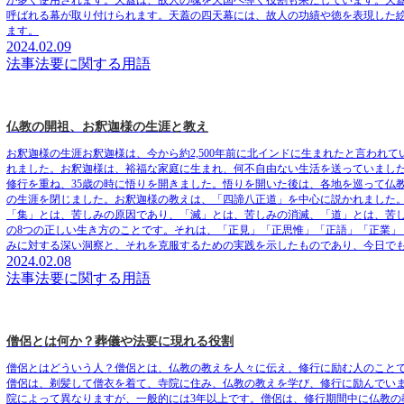
が多く使用されます。天蓋は、
故人の魂を天国へ導く役割
も果たしています。天
呼ばれる幕
が取り付けられます。天蓋の四天幕には、
故人の功績や徳を表現した
ます。
2024.02.09
法事法要に関する用語
仏教の開祖、お釈迦様の生涯と教え
お釈迦様の生涯
お釈迦様は、今から約2,500年前に北インドに生まれたと言わ
れました。お釈迦様は、裕福な家庭に生まれ、何不自由ない生活を送っていました
修行を重ね、35歳の時に悟りを開きました。悟りを開いた後は、各地を巡って仏
の生涯を閉じました。お釈迦様の教えは、
「四諦八正道」
を中心に説かれました
「集」とは、苦しみの原因であり、「滅」とは、苦しみの消滅、「道」とは、苦
の8つの正しい生き方のことです。それは、「正見」「正思惟」「正語」「正業」
みに対する深い洞察と、それを克服するための実践を示したものであり、今日で
2024.02.08
法事法要に関する用語
僧侶とは何か？葬儀や法要に現れる役割
僧侶とはどういう人？
僧侶とは、仏教の教えを人々に伝え、修行に励む人のことで
僧侶は、剃髪して僧衣を着て、寺院に住み、仏教の教えを学び、修行に励んでい
院によって異なりますが、一般的には3年以上です。僧侶は、修行期間中に仏教