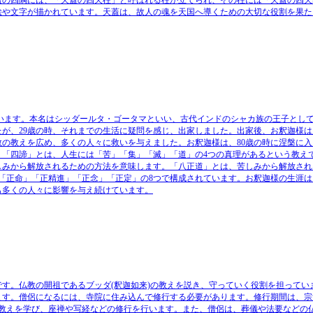
蓋の四隅には、
「天蓋の四天柱」と呼ばれる柱
が立てられ、その柱には
「天蓋の四天
絵や文字
が描かれています。天蓋は、故人の魂を天国へ導くための
大切な役割
を果た
れています。本名はシッダールタ・ゴータマといい、古代インドのシャカ族の王子とし
が、29歳の時、それまでの生活に疑問を感じ、出家しました。出家後、お釈迦様は
教の教えを広め、多くの人々に救いを与えました。お釈迦様は、80歳の時に涅槃に入
。「四諦」とは、人生には「苦」「集」「滅」「道」の4つの真理があるという教え
しみから解放されるための方法を意味します。
「八正道」
とは、苦しみから解放され
「正命」「正精進」「正念」「正定」の8つで構成されています。
お釈迦様の生涯は
も多くの人々に影響を与え続けています。
す。仏教の開祖であるブッダ(釈迦如来)の教えを説き、守っていく役割を担ってい
ます。
僧侶になるには、寺院に住み込んで修行する必要があります。修行期間は、宗
の教えを学び、座禅や写経などの修行を行います。また、僧侶は、葬儀や法要などの