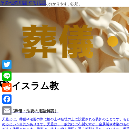
法事法要に関する用語
法事法要に関する用語
その他の用語
葬儀・葬式・法要についての分かりやすい説明。
Twitter
イスラム教
Line
Reddit
Facebook
天蓋（葬儀・法要の用語解説）
Email
天蓋とは、葬儀や法要の際に棺の上や祭壇の上に設置される装飾のこと
です。も
める
という目的があります。天蓋は、一般的には布製ですが、金属製や木製のも