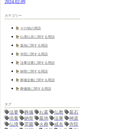
2024.02.09
カテゴリー
その他の用語
仏壇仏具に関する用語
墓地に関する用語
寺院に関する用語
法事法要に関する用語
納骨に関する用語
葬儀全般に関する用語
葬儀後に関する用語
タグ
法要
葬儀
お墓
仏教
墓石
供養
納骨
墓地
法事
神道
仏壇
霊園
火葬
戒名
寺院