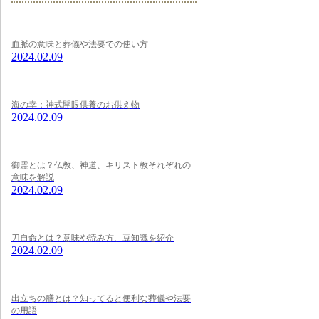
血脈の意味と葬儀や法要での使い方
2024.02.09
海の幸：神式開眼供養のお供え物
2024.02.09
御霊とは？仏教、神道、キリスト教それぞれの
意味を解説
2024.02.09
刀自命とは？意味や読み方、豆知識を紹介
2024.02.09
出立ちの膳とは？知ってると便利な葬儀や法要
の用語