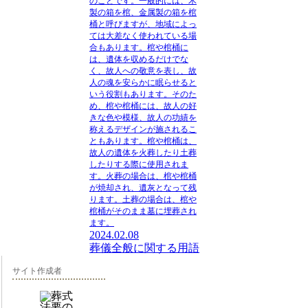
のことです。一般的には、木
製の箱を棺、金属製の箱を棺
桶と呼びますが、地域によっ
ては大差なく使われている場
合もあります。棺や棺桶に
は、遺体を収めるだけでな
く、故人への敬意を表し、故
人の魂を安らかに眠らせると
いう役割もあります。そのた
め、
棺や棺桶
には、故人の好
きな色や模様、故人の功績を
称えるデザインが施されるこ
ともあります。棺や棺桶は、
故人の遺体を火葬したり土葬
したりする際に使用されま
す。火葬の場合は、棺や棺桶
が焼却され、遺灰となって残
ります。土葬の場合は、棺や
棺桶がそのまま墓に埋葬され
ます。
2024.02.08
葬儀全般に関する用語
サイト作成者