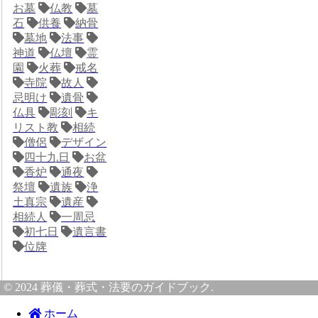
お墓
仏教
墓
石
供養
納骨
墓地
法事
神道
仏壇
霊
園
火葬
戒名
寺院
故人
忌明け
遺骨
仏具
彫刻
キ
リスト教
相続
僧侶
デザイン
四十九日
お盆
香炉
通夜
祭壇
遺族
浄
土真宗
遺産
相続人
一周忌
初七日
遺言書
位牌
© 2024 葬儀・葬式・法要のガイドブック.
ホーム