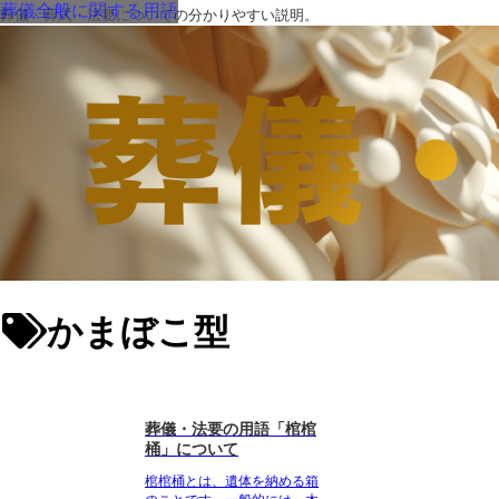
葬儀全般に関する用語
葬儀・葬式・法要についての分かりやすい説明。
かまぼこ型
葬儀・法要の用語「棺棺
桶」について
棺棺桶
とは、遺体を納める箱