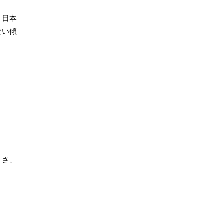
、日本
ない傾
きさ、