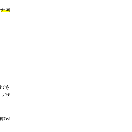
を
外国
保でき
たデザ
種類が