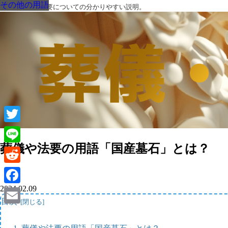
その他の用語
その他の用語
その他の用語
その他の用語
その他の用語
その他の用語
その他の用語
葬儀・葬式・法要についての分かりやすい説明。
Twitter
葬儀や法要の用語「国産墓石」とは？
Line
Reddit
2024.02.09
Facebook
目次
Email