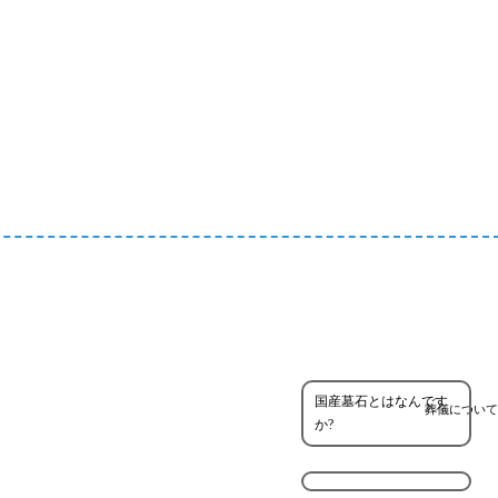
国産墓石とはなんです
葬儀について
か?