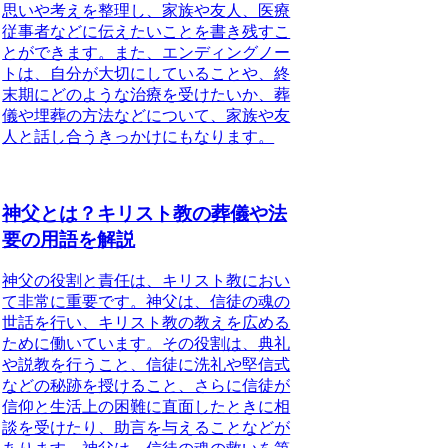
思いや考えを整理し、家族や友人、医療
従事者などに伝えたいことを書き残すこ
とができます。また、エンディングノー
トは、自分が大切にしていることや、終
末期にどのような治療を受けたいか、葬
儀や埋葬の方法などについて、家族や友
人と話し合うきっかけにもなります。
神父とは？キリスト教の葬儀や法
要の用語を解説
神父の役割と責任
は、キリスト教におい
て非常に重要です。神父は、信徒の魂の
世話を行い、キリスト教の教えを広める
ために働いています。その役割は、典礼
や説教を行うこと、信徒に洗礼や堅信式
などの秘跡を授けること、さらに信徒が
信仰と生活上の困難に直面したときに相
談を受けたり、助言を与えることなどが