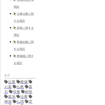
用語
法事法要に関
する用語
納骨に関する
用語
葬儀全般に関
する用語
葬儀後に関す
る用語
タグ
法要
葬儀
お墓
仏教
墓
石
供養
納骨
墓地
法事
神道
仏壇
霊