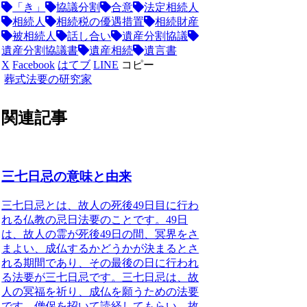
「き」
協議分割
合意
法定相続人
相続人
相続税の優遇措置
相続財産
被相続人
話し合い
遺産分割協議
遺産分割協議書
遺産相続
遺言書
X
Facebook
はてブ
LINE
コピー
葬式法要の研究家
関連記事
三七日忌の意味と由来
三七日忌とは、故人の死後49日目に行わ
れる仏教の忌日法要
のことです。
49日
は、故人の霊が死後49日の間、冥界をさ
まよい、成仏するかどうかが決まるとさ
れる期間
であり、その
最後の日に行われ
る法要が三七日忌
です。三七日忌は、
故
人の冥福を祈り、成仏を願うための法要
です。
僧侶を招いて読経してもらい、故