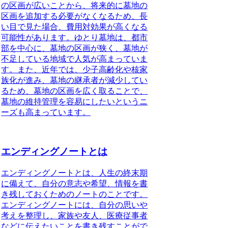
の区画が広いことから、将来的に墓地の
区画を追加する必要がなくなるため、長
い目で見た場合、費用対効果が高くなる
可能性があります。ゆとり墓地は、都市
部を中心に、墓地の区画が狭く、墓地が
不足している地域で人気が高まっていま
す。また、近年では、少子高齢化や核家
族化が進み、墓地の継承者が減少してい
るため、墓地の区画を広く取ることで、
墓地の維持管理を容易にしたいというニ
ーズも高まっています。
エンディングノートとは
エンディングノートとは
、人生の終末期
に備えて、自分の意志や希望、情報を書
き残しておくためのノートのことです。
エンディングノートには、自分の思いや
考えを整理し、家族や友人、医療従事者
などに伝えたいことを書き残すことがで