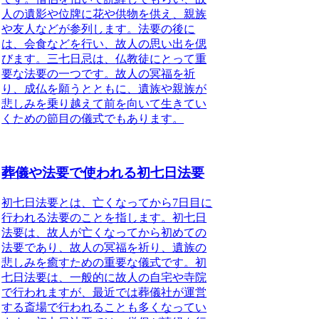
人の遺影や位牌に花や供物を供え、親族
や友人などが参列
します。法要の後に
は、
会食などを行い、故人の思い出を偲
びます
。三七日忌は、
仏教徒にとって重
要な法要の一つ
です。故人の冥福を祈
り、成仏を願うとともに、遺族や親族が
悲しみを乗り越えて前を向いて生きてい
くための節目の儀式でもあります。
葬儀や法要で使われる初七日法要
初七日法要とは
、亡くなってから7日目に
行われる法要のことを指します。
初七日
法要は、故人が亡くなってから初めての
法要
であり、故人の冥福を祈り、遺族の
悲しみを癒すための重要な儀式です。初
七日法要は、一般的に故人の自宅や寺院
で行われますが、最近では葬儀社が運営
する斎場で行われることも多くなってい