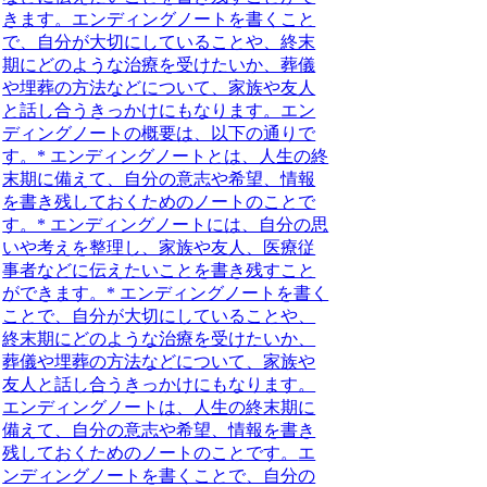
きます。エンディングノートを書くこと
で、自分が大切にしていることや、終末
期にどのような治療を受けたいか、葬儀
や埋葬の方法などについて、家族や友人
と話し合うきっかけにもなります。
エン
ディングノートの概要
は、以下の通りで
す。* エンディングノートとは、人生の終
末期に備えて、自分の意志や希望、情報
を書き残しておくためのノートのことで
す。* エンディングノートには、自分の思
いや考えを整理し、家族や友人、医療従
事者などに伝えたいことを書き残すこと
ができます。* エンディングノートを書く
ことで、自分が大切にしていることや、
終末期にどのような治療を受けたいか、
葬儀や埋葬の方法などについて、家族や
友人と話し合うきっかけにもなります。
エンディングノートは、人生の終末期に
備えて、自分の意志や希望、情報を書き
残しておくためのノートのことです。
エ
ンディングノートを書くことで
、自分の