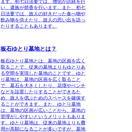
ます。初七日法要では、僧侶が読経を行
い、遺族が焼香を行います。また、初七
日法要では、故人の好きだった食べ物や
飲み物を供えたり、故人の思い出を語っ
たりすることもあります。
板石ゆとり墓地とは？
板石ゆとり墓地とは
、墓地の区画を広く
取ることで、従来の墓地よりもゆとりあ
る空間を実現した墓地のことです。ゆと
り墓地は、墓地の区画を広く取ること
で、墓石を大きくしたり、花壇やベンチ
などを設置したりすることができるた
め、故人を偲ぶためのスペースを確保す
ることができます。また、ゆとり墓地
は、墓地の区画が広いことから、墓地の
管理がしやすいというメリットもありま
す。ゆとり墓地は、従来の墓地よりも費
用が高額になることが多いですが、墓地