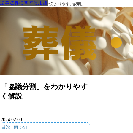
法事法要に関する用語
法事法要に関する用語
法事法要に関する用語
法事法要に関する用語
法事法要に関する用語
法事法要に関する用語
法事法要に関する用語
葬儀・葬式・法要についての分かりやすい説明。
「協議分割」をわかりやす
く解説
2024.02.09
目次