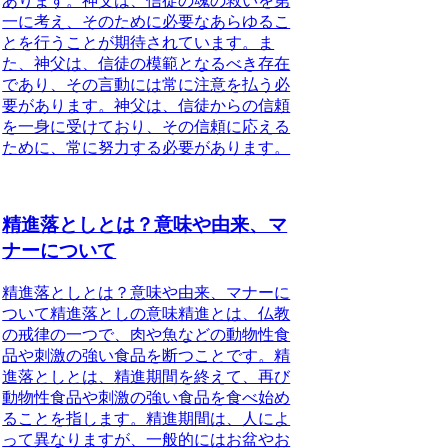
あります。神父は、信徒の魂の救いを第
一に考え、そのために必要なあらゆるこ
とを行うことが期待されています。ま
た、神父は、信徒の模範となるべき存在
であり、その言動には常に注意を払う必
要があります。神父は、信徒からの信頼
を一身に受けており、その信頼に応える
ために、常に努力する必要があります。
精進落としとは？意味や由来、マ
ナーについて
精進落としとは？意味や由来、マナーに
ついて精進落としの意味
精進とは、仏教
の戒律の一つで、肉や魚などの動物性食
品や刺激の強い食品を断つことです。
精
進落としとは、
精進期間を終えて、再び
動物性食品や刺激の強い食品を食べ始め
ることを指します。
精進期間は、人によ
って異なりますが、一般的にはお盆やお