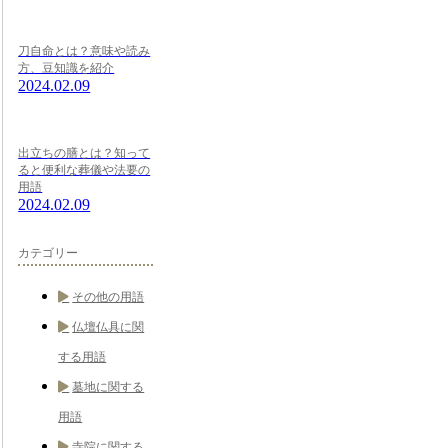
刀自命とは？意味や読み
方、豆知識を紹介
2024.02.09
出立ちの膳とは？知って
ると便利な葬儀や法要の
用語
2024.02.09
カテゴリー
その他の用語
仏壇仏具に関
する用語
墓地に関する
用語
寺院に関する