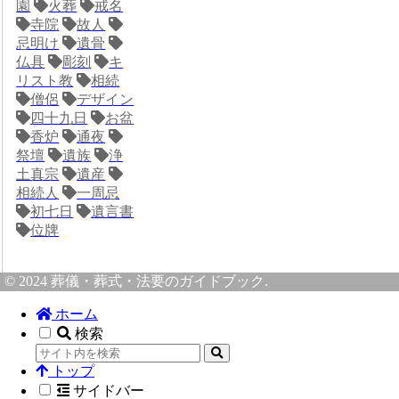
園
火葬
戒名
寺院
故人
忌明け
遺骨
仏具
彫刻
キ
リスト教
相続
僧侶
デザイン
四十九日
お盆
香炉
通夜
祭壇
遺族
浄
土真宗
遺産
相続人
一周忌
初七日
遺言書
位牌
© 2024 葬儀・葬式・法要のガイドブック.
ホーム
検索
トップ
サイドバー