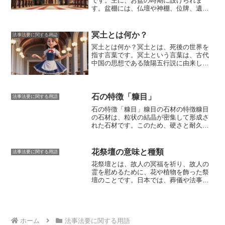
です。主に、お盆の時期に設けられま
くことで、子孫は先祖のことを敬い、供
は、国宝に指定されている。舎利は、ブ
す。盆棚には、仏壇や神棚、位牌、遺
養することができます。また、過去帳
ッダの死を悼み、その死を永遠に語り継
影、供物などが飾られます。供物は、果
は、家系図を作成する際にも役立ちま
ぐために祀られたものである。舎利は、
物やお菓子、花など、先祖が好きだった
す。過去帳に記載されている情報を元
仏教徒にとって、ブッダの教えを説く大
ものを中心に選びます。先祖の霊を迎え
冥土とは何か？
法事法要に関する用語
に、家系図を作成することで、先祖のル
切な存在であり、舎利を祀ることは、ブ
るために、盆棚の前で線香やろうそくを
冥土とは何か？
冥土とは、死後の世界を
ーツをたどることができます。
ッダの死を悼み、その死を永遠に語り継
灯し、手を合わせます。また、お盆に
指す言葉です。冥土という言葉は、古代
ぐことを意味する。舎利は、仏教徒にと
は、先祖を供養するための法要が行われ
中国の思想である陰陽五行説に由来して
って、ブッダの教えの源泉であり、舎利
ます。法要では、お経を唱え、先祖の霊
います。陰陽五行説では、世界は陰と
を祀ることは、ブッダの教えを伝えるこ
に感謝の気持ちを伝え、冥福を祈りま
陽、木・火・土・金・水の五つの元素で
とを意味する。
す。
盆棚は、地域によって形や大きさ、
構成されていると考えられていました。
飾り方が異なります
。また、先祖の霊を
冥土は、陰の気に属する世界とされ、死
石の特徴「糠目」
迎えるために、盆棚の周りに提灯や風鈴
法事法要に関する用語
者が住む場所とされていました。
冥土の
を飾る地域もあります。盆棚は、先祖の
石の特徴「糠目」
糠目の石材の特徴
糠目
意味
冥土という言葉には、いくつかの意
霊を供養するための大切なものです。盆
の石材は、粒状の結晶が密集して形成さ
味があります。死後の世界を指す他に、
棚を設け、先祖の霊を迎えることで、先
れた石材です。このため、硬さと耐久性
冥土は地下世界、黄泉の国、幽界などを
祖を敬い、家族の絆を深めることができ
に優れており、風雨や経年劣化に強いと
指すこともあります。また、冥土には、
ます。
いう特徴があります。また、吸水率が低
暗黒の世界、恐怖の世界、絶望の世界と
いため、汚れが付きにくく、メンテナン
花祭壇の意味と種類
いう意味もあります。冥土は、死者の世
法事法要に関する用語
スが容易なのも特徴です。糠目の石材
界であるため、一般的には暗い、怖い、
花祭壇とは、故人の冥福を祈り、故人の
は、その美しい外観から、古くから建築
絶望的な場所と考えられています。
霊を慰めるために、花や植物を飾った祭
や彫刻に使用されてきました。特に、日
壇のことです。
日本では、葬儀や法事、
本の伝統的な建築物には、糠目の石材が
仏事に合わせて設けられることが多く、
数多く使用されています。例えば、京都
故人の人柄や生前好きだった花を飾るこ
の清水寺や奈良の東大寺など、国の重要
とで、故人を偲び、供養する意味があり
文化財に指定されている建造物にも、糠
ます。また、花祭壇には、故人の魂を安
目の石材が使用されています。糠目の石
らかな世界へと導くという役割もあると
ホーム
法事法要に関する用語
材は、その優れた特性から、現在でも建