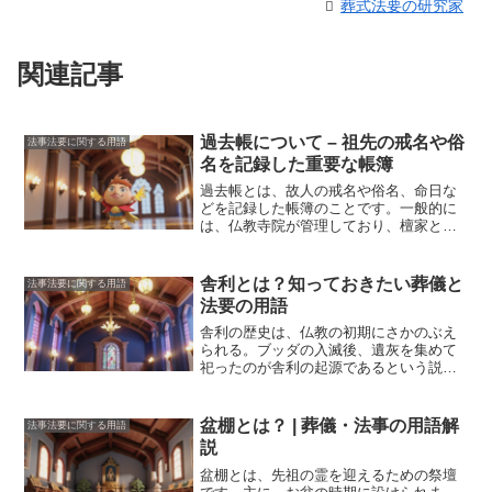
葬式法要の研究家
関連記事
過去帳について – 祖先の戒名や俗
法事法要に関する用語
名を記録した重要な帳簿
過去帳とは、故人の戒名や俗名、命日な
どを記録した帳簿
のことです。一般的に
は、仏教寺院が管理しており、檀家とな
った家庭に配布されます。過去帳は、故
人の供養のために使用されるだけでな
く、家系図の作成や、先祖の命日を確認
舎利とは？知っておきたい葬儀と
法事法要に関する用語
する際にも役立ちます。過去帳には、故
法要の用語
人の名前、戒名、俗名、生年月日、没年
月日、命日、法名、位牌の安置場所など
舎利の歴史
は、仏教の初期にさかのぶえ
が記載されています。また、故人の経歴
られる。ブッダの入滅後、遺灰を集めて
や、家族との関係など、詳細な情報を記
祀ったのが舎利の起源であるという説が
載している場合もあります。過去帳は、
ある。舎利は、ブッダの遺灰だけでな
仏教寺院が管理しているため、一般の人
く、遺骨や遺髪、遺爪、遺歯なども含ま
が閲覧することはできません。しかし、
れる。仏舎利は、ブッダの入滅後、5つの
盆棚とは？ | 葬儀・法事の用語解
法事法要に関する用語
檀家となっている家庭であれば、過去帳
国に分けて祀られ、そのうちの1つの国が
説
を閲覧することができます。過去帳は、
日本である。日本には、ブッダの舎利が
先祖の供養と、家系図の作成に役立つ重
数多く伝えられており、そのうちの1つで
盆棚とは、先祖の霊を迎えるための祭壇
要な帳簿です。故人の情報を記録してお
ある奈良県の薬師寺に祀られている舎利