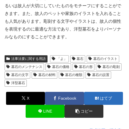
るいは故人が大切にしていたものをモチーフにすることがで
きます。また、故人のペットや家族のイラストを入れること
も人気があります。彫刻する文字やイラストは、故人の個性
を表現するのに最適な方法であり、洋型墓石をよりパーソナ
ルなものにすることができます。
法事法要に関する用語
「よ」
墓石
墓石のイラスト
墓石のメンテナンス
墓石の価格
墓石の形
墓石の彫刻
墓石の文字
墓石の材料
墓石の種類
墓石の設置
洋型墓石
X
Facebook
はてブ
LINE
コピー