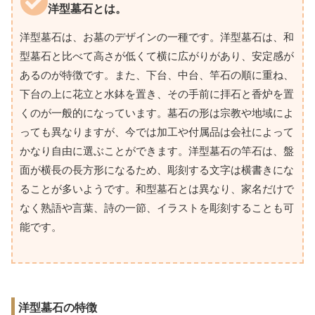
洋型墓石とは。
洋型墓石は、お墓のデザインの一種です。洋型墓石は、和
型墓石と比べて高さが低くて横に広がりがあり、安定感が
あるのが特徴です。また、下台、中台、竿石の順に重ね、
下台の上に花立と水鉢を置き、その手前に拝石と香炉を置
くのが一般的になっています。墓石の形は宗教や地域によ
っても異なりますが、今では加工や付属品は会社によって
かなり自由に選ぶことができます。洋型墓石の竿石は、盤
面が横長の長方形になるため、彫刻する文字は横書きにな
ることが多いようです。和型墓石とは異なり、家名だけで
なく熟語や言葉、詩の一節、イラストを彫刻することも可
能です。
洋型墓石の特徴