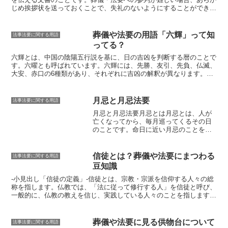
があります。仏壇、お墓の、お線香を立
じめ挨拶状を送っておくことで、失礼のないようにすることができま
てるスペースに、お線香の根元を少しだ
す。
挨拶状は、宛名、時候の挨拶、欠席の理由、香典の有無、結びの
け挟んで立てるようにしましょう。立て
言葉の順に書きます。宛名は、受取人の氏名と住所を書きます。時候
たお線香に火をつける際には、お線香の
の挨拶は、「残暑厳しい折柄」や「寒さが一段と厳しくなってまいり
葬儀や法要の用語「六輝」って知
法事法要に関する用語
根元から火をつけ、上から下に向かって
ましたが」など、その季節に合った言葉を使います。欠席の理由は、
ってる？
火を広げていきます。
消す際は、火を吹
仕事や病気、冠婚葬祭などが一般的です。香典の有無については、香
き消したり、水で消したりせずに、お線
典を送る場合は「粗品ながら香典を同封いたしました」と記載し、香
六輝とは、中国の陰陽五行説を基に、日の吉凶を判断する暦のこと
で
香を指でつまんで消します。お線香の供
典を送らない場合は「香典は辞退させていただけますと幸いです」と
す。六曜とも呼ばれています。六輝には、先勝、友引、先負、仏滅、
え方は、故人との心を通わせる大切な儀
記載します。結びの言葉は、「略儀ながら書中をもってご挨拶申し上
大安、赤口の6種類があり、それぞれに吉凶の解釈が異なります。先
式です。お線香を供える際は、故人の冥
げます」や「何卒ご容赦くださいますようお願い申し上げます」な
勝は、午前中は吉、午後は凶とされています。友引は、午前中は凶、
福を祈り、感謝の気持ちを込めて、丁寧
ど、そのシチュエーションにふさわしい言葉を使います。
午後は吉とされています。先負は、午前中は凶、午後は吉とされてい
に供えましょう。
ます。仏滅は、終日凶とされています。大安は、終日吉とされていま
月忌と月忌法要
法事法要に関する用語
す。赤口は、午前中は吉、午後は凶とされています。六輝は、葬儀や
月忌と月忌法要
月忌とは
月忌とは、人が
法要の日取りを決める際に、その日の吉凶を判断するために用いられ
亡くなってから、毎月巡ってくるその日
ます。
日本では、仏滅や赤口は凶日とされており、葬儀や法要を避け
のことです。命日に近い月忌のことを
ることが多い
です。また、先勝や友引は吉日とされており、葬儀や法
「月命日（つきめいにち）」「月命日
要を行うのに適していると考えられています。
（つきめいび）」とも呼びます。月命日
は、故人を偲び、供養を行う日とされて
信徒とは？葬儀や法要にまつわる
法事法要に関する用語
います。故人が亡くなってから1年が経つ
豆知識
と一周忌、33回忌、50回忌などのよう
に、キリの良い回数で節目となる法要が
-小見出し「信徒の定義」-
信徒とは、宗教・宗派を信仰する人々の総
行われます。月忌法要の意義月忌法要
称を指します。
仏教では、
「法に従って修行する人」
を信徒と呼び、
は、故人を偲び、供養を行うための儀式
一般的に、
仏教の教えを信じ、実践している人々
のことを指します。
です。故人の冥福を祈り、残された家族
信徒は、
仏教の戒律を守り、仏教の教えを学び、仏教の行事を積極的
が悲しみを乗り越えていくための支えと
に参加する人々
のことを言います。信徒になるための特別な資格や手
なります。また、月忌法要は、親戚や友
続きはありませんが、
仏教の教えに共感し、仏教の教えを実践してい
葬儀や法要に見る供物台について
法事法要に関する用語
人など、故人と親しかった人々が集まる
く意志があることが大切
です。信徒になると、
仏教の教えをより深く