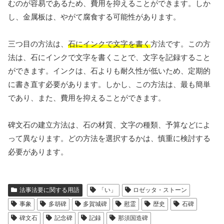
むのが容易であるため、費用を抑えることができます。しか
し、金属板は、やがて腐食する可能性があります。
三つ目の方法は、
石にインクで文字を書く
方法です。この方
法は、石にインクで文字を書くことで、文字を記録すること
ができます。インクは、石よりも耐久性が低いため、定期的
に書き直す必要があります。しかし、この方法は、最も簡単
であり、また、費用を抑えることができます。
碑文石の建立方法は、石の材質、文字の種類、予算などによ
って異なります。どの方法を選択するかは、慎重に検討する
必要があります。
法事法要に関する用語
「い」
ロゼッタ・ストーン
事象
多胡碑
多賀城碑
慰霊
歴史
石碑
碑文石
記念碑
記録
那須国造碑