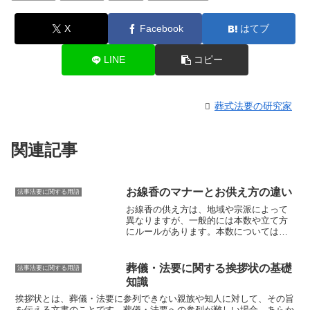
X
Facebook
はてブ
LINE
コピー
葬式法要の研究家
関連記事
お線香のマナーとお供え方の違い
法事法要に関する用語
お線香の供え方は、地域や宗派によって
異なりますが、一般的には本数や立て方
にルールがあります。本数については、
「奇数本」を基本とします。
1本、3本、5
本、7本など、奇数本を供えることが多い
です。
「偶数本」は「重ねる」を連想さ
葬儀・法要に関する挨拶状の基礎
法事法要に関する用語
せることから、慶事やおめでたい席に用
知識
います。次にお線香の立て方です。
多く
のお寺では、「仏壇(仏像等)」側に「香
挨拶状とは、葬儀・法要に参列できない親族や知人に対して、その旨
炉」があり、「お墓」では「線香立て」
を伝える文書のことです。
葬儀・法要への参列が難しい場合、あらか