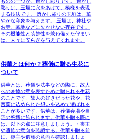
ものの一つが、
透かし彫りです。 透かし
彫りは、玉垣に穴をあけて、模様を表現
する技法です。
透かし彫りの玉垣は、華
やかな印象を与えます。 玉垣は、神社や
お寺、墓地などに欠かせない存在です。
その機能性と装飾性を兼ね備えた佇まい
は、人々に安らぎを与えてくれます。
供華とは何か？葬儀に贈る生花に
ついて
供華とは、
葬儀や法事などの際に、故人
への哀悼の意を表すために贈られる生花
のこと
です。故人の好きだった花や、花
言葉に込められた想いを込めて選ばれる
ことが多いです。供華は、葬儀会場や自
宅の祭壇に飾られます。供華を贈る際に
は、以下の点に注意しましょう。・
喪主
や遺族の意向を確認する
。供華を贈る前
に、喪主や遺族の意向を確認しましょ