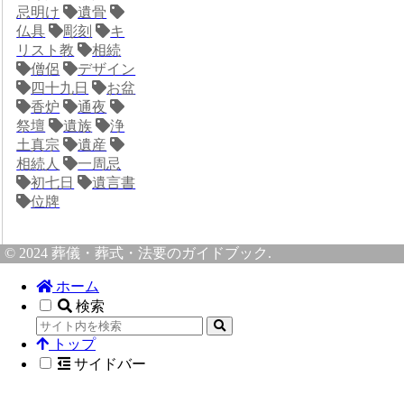
忌明け
遺骨
仏具
彫刻
キ
リスト教
相続
僧侶
デザイン
四十九日
お盆
香炉
通夜
祭壇
遺族
浄
土真宗
遺産
相続人
一周忌
初七日
遺言書
位牌
© 2024 葬儀・葬式・法要のガイドブック.
ホーム
検索
トップ
サイドバー