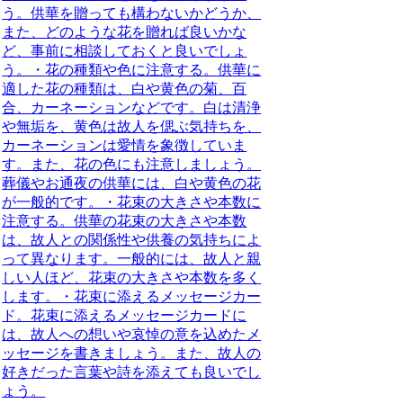
う。供華を贈っても構わないかどうか、
また、どのような花を贈れば良いかな
ど、事前に相談しておくと良いでしょ
う。・
花の種類や色に注意する
。供華に
適した花の種類は、白や黄色の菊、百
合、カーネーションなどです。白は清浄
や無垢を、黄色は故人を偲ぶ気持ちを、
カーネーションは愛情を象徴していま
す。また、花の色にも注意しましょう。
葬儀やお通夜の供華には、白や黄色の花
が一般的です。・
花束の大きさや本数に
注意する
。供華の花束の大きさや本数
は、故人との関係性や供養の気持ちによ
って異なります。一般的には、故人と親
しい人ほど、花束の大きさや本数を多く
します。・
花束に添えるメッセージカー
ド
。花束に添えるメッセージカードに
は、故人への想いや哀悼の意を込めたメ
ッセージを書きましょう。また、故人の
好きだった言葉や詩を添えても良いでし
ょう。