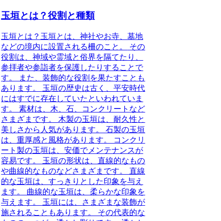
玉垣とは？役割と種類
玉垣とは？
玉垣とは、神社やお寺、墓地
などの境内に設置される柵のこと。
その
役割は、神域や霊域と俗界を隔てたり、
参拝者や参詣者を保護したりすることで
す。 また、装飾的な役割を果たすことも
あります。 玉垣の歴史は古く、平安時代
にはすでに存在していたといわれていま
す。 素材は、木、石、コンクリートなど
さまざまです。 木製の玉垣は、耐久性と
美しさから人気があります。 石製の玉垣
は、重厚感と風格があります。 コンクリ
ート製の玉垣は、安価でメンテナンスが
容易です。 玉垣の形状は、直線的なもの
や曲線的なものなどさまざまです。 直線
的な玉垣は、すっきりとした印象を与え
ます。 曲線的な玉垣は、柔らかな印象を
与えます。 玉垣には、さまざまな装飾が
施されることもあります。 その代表的な