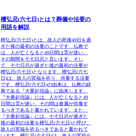
檀弘忌(六七日)とは？葬儀や法要の
用語を解説
檀弘忌(六七日)とは、故人の死後49日を過
ぎた後の最初の法要
のことです。
仏教で
は、人が亡くなると49日間は霊が迷い、
その期間を七七日忌と言います
。そし
て、
七七日忌が過ぎた後の最初の法要が
檀弘忌(六七日)となります
。檀弘忌(六七
日)は、故人の冥福を祈り、供養する法要
です。檀弘忌(六七日)の由来は、仏教の経
典である『大乗起信論』に由来します。
『大乗起信論』には、
人が亡くなると49
日間は霊が迷い、その間は眷属が供養す
るべきであると書かれています
。また、
『大乗起信論』には、
七七日忌が過ぎた
後の最初の法要を檀弘忌(六七日)と呼び、
故人の冥福を祈るべきであると書かれて
います
。
檀弘忌(六七日)は、故人の冥福を