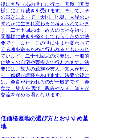
後に冥界（あの世）に行き、閻魔（閻魔
様）により裁きを受けます。そして、そ
の裁きによって、天国、地獄、人界のい
ずれかに生まれ変わると考えられていま
す。
二十七回忌は、故人の冥福を祈り、
閻魔様に裁きを軽くしてもらうための法
要です。
また、この世に生まれ変わって
くる魂を送るために行われるともいわれ
ています。二十七回忌の法要は、一般的
に故人の自宅や菩提寺で行われます。法
要には、故人の親族や友人、知人が集ま
り、僧侶が読経をあげます。法要の後に
は、会食が行われるのが一般的です。会
食は、故人を偲び、親族や友人、知人が
交流を深める場となります。
低価格墓地の選び方とおすすめ墓
地