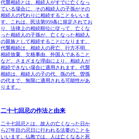
代襲相続とは、相続人がすでに亡くなっ
ている場合に、その相続人の子孫がその
相続人の代わりに相続すること
をいいま
す。これは、民法第959条に規定されてお
り、法律上の相続順位に従って、亡くな
った相続人の子孫が、亡くなった相続人
の親族として相続することになります。
代襲相続は、相続人の死亡、行方不明、
相続放棄、欠格事由、外国人であること
など、さまざまな理由により、相続人が
相続できない場合に適用されます。代襲
相続は、相続人の子の代、孫の代、曽孫
の代まで、無限に適用される可能性があ
ります。
二十七回忌の作法と由来
二十七回忌とは、故人の亡くなった日か
ら27年目の忌日に行われる法要のことを
いいます。
仏教では、人は亡くなると死