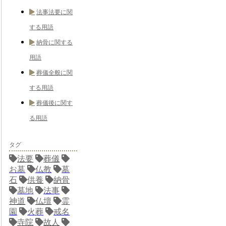
法事法要に関
する用語
納骨に関する
用語
葬儀全般に関
する用語
葬儀後に関す
る用語
タグ
法要
葬儀
お墓
仏教
墓
石
供養
納骨
墓地
法事
神道
仏壇
霊
園
火葬
戒名
寺院
故人