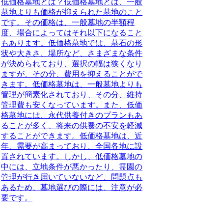
低価格墓地とは？
低価格墓地とは、一般
墓地よりも価格が抑えられた墓地のこと
です
。その価格は、一般墓地の半額程
度、場合によってはそれ以下になること
もあります。低価格墓地では、墓石の形
状や大きさ、場所など、さまざまな条件
が決められており、選択の幅は狭くなり
ますが、その分、費用を抑えることがで
きます。低価格墓地は、一般墓地よりも
管理が簡素化されており、その分、維持
管理費も安くなっています。また、低価
格墓地には、永代供養付きのプランもあ
ることが多く、将来の供養の不安を軽減
することができます。低価格墓地は、近
年、需要が高まっており、全国各地に設
置されています。しかし、低価格墓地の
中には、立地条件が悪かったり、霊園の
管理が行き届いていないなど、問題点も
あるため、墓地選びの際には、注意が必
要です。