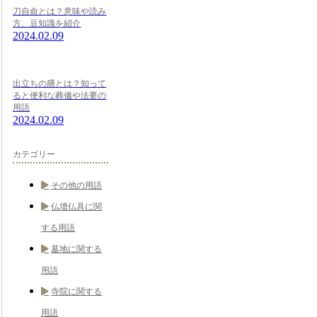
刀自命とは？意味や読み
方、豆知識を紹介
2024.02.09
出立ちの膳とは？知って
ると便利な葬儀や法要の
用語
2024.02.09
カテゴリー
その他の用語
仏壇仏具に関
する用語
墓地に関する
用語
寺院に関する
用語