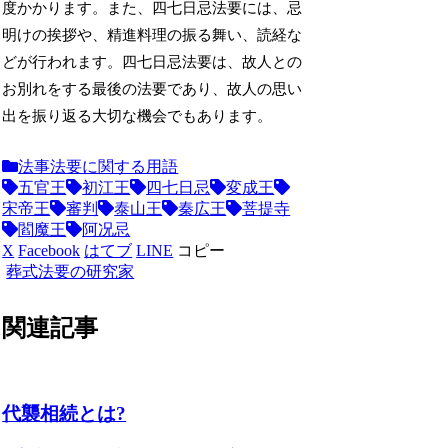
度かかります。また、四七日忌法要には、忌
明けの挨拶や、精進料理の振る舞い、読経な
どが行われます。四七日忌法要は、故人との
お別れをする最後の法要であり、故人の思い
出を振り返る大切な機会でもあります。
法事法要に関する用語
五官王
初江王
四七日忌
変成王
宋帝王
審判
泰山王
秦広王
菩提寺
閻魔王
阿况忌
X
Facebook
はてブ
LINE
コピー
葬式法要の研究家
関連記事
代襲相続とは?