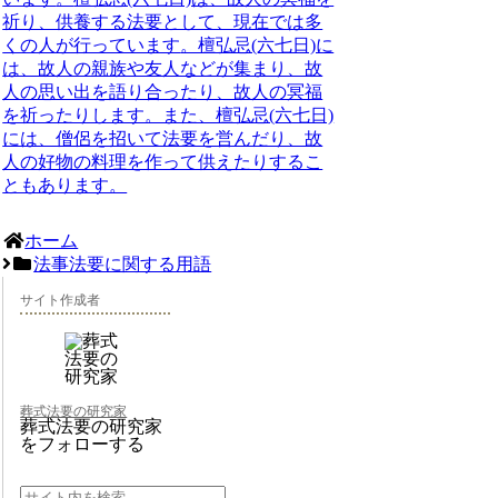
祈り、供養する法要として、現在では多
くの人が行っています
。檀弘忌(六七日)に
は、故人の親族や友人などが集まり、故
人の思い出を語り合ったり、故人の冥福
を祈ったりします。また、檀弘忌(六七日)
には、僧侶を招いて法要を営んだり、故
人の好物の料理を作って供えたりするこ
ともあります。
ホーム
法事法要に関する用語
サイト作成者
葬式法要の研究家
葬式法要の研究家
をフォローする