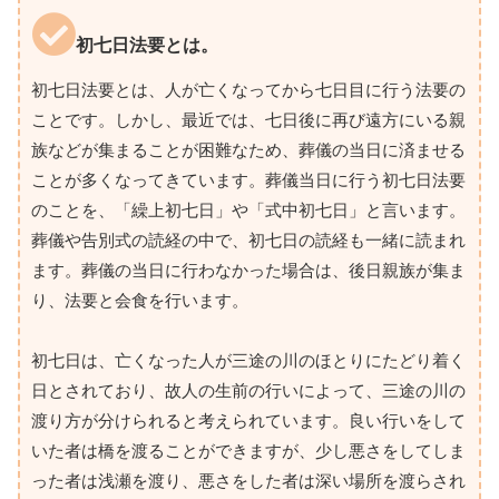
初七日法要とは。
初七日法要とは、人が亡くなってから七日目に行う法要の
ことです。しかし、最近では、七日後に再び遠方にいる親
族などが集まることが困難なため、葬儀の当日に済ませる
ことが多くなってきています。葬儀当日に行う初七日法要
のことを、「繰上初七日」や「式中初七日」と言います。
葬儀や告別式の読経の中で、初七日の読経も一緒に読まれ
ます。葬儀の当日に行わなかった場合は、後日親族が集ま
り、法要と会食を行います。
初七日は、亡くなった人が三途の川のほとりにたどり着く
日とされており、故人の生前の行いによって、三途の川の
渡り方が分けられると考えられています。良い行いをして
いた者は橋を渡ることができますが、少し悪さをしてしま
った者は浅瀬を渡り、悪さをした者は深い場所を渡らされ