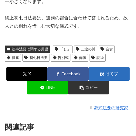
干小さくなります。
繰上初七日法要は、遺族の都合に合わせて営まれるため、故
人との別れを惜しむ大切な儀式です。
法事法要に関する用語
「し」
三途の川
会食
供養
初七日法要
告別式
葬儀
読経
X
Facebook
はてブ
LINE
コピー
葬式法要の研究家
関連記事