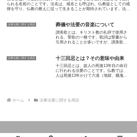
的です。これは、人がイエス・キリストを信じることを決意し、自ら
られる名前
のことです。法名は、戒名とも呼ばれ、仏教徒としての戒
進んで洗礼を受けることを意味しています。
バプテスマの意義は、教
律を守り、仏教の教えに従って生きることが期待されています。法名
会によって異なります。
カトリック教会では、バプテスマは罪を洗
は、仏教の教えを学び、実践していく中で、僧侶から授けられます。
い流し、永遠の命への扉を開くものとされています。プロテスタント
法名は、一般的に、
戒名とほぼ同じ意味で使用
されます。しかし、戒
教会では、バプテスマはイエス・キリストへの信仰の告白であり、新
名は、浄土真宗以外の仏教宗派でも使用されることがあるのに対し、
葬儀や法要の音楽について
法事法要に関する用語
しい人生の始まりとされています。
法名は浄土真宗特有の名称です。浄土真宗では、法名を授かること
讃美歌とは、キリスト教の礼拝で使用さ
で、阿弥陀仏の弟子となり、浄土（極楽浄土）に往生することを目指
れる、聖歌の一種です。
歌詞は聖書から
す信仰生活が始まるとされています。
引用されることが多いですが、讃美歌の
作者によって書かれたものもあります。
讃美歌は、信徒が神を賛美するために歌
われます。また、礼拝の雰囲気を盛り上
十三回忌とは？その意味や由来
法事法要に関する用語
げる役割もあります。讃美歌は、一般的
十三回忌とは、故人の死後13年目の命日
には、教会で歌われますが、家庭や学校
に行われる法要のことです。
仏教では、
でも歌われることがあります。讃美歌
人は死後13年かけて六道（地獄、餓鬼、
は、信徒の信仰を深め、神との交流を深
畜生、修羅、人間、天）を輪廻転生する
めるための大切な道具です。讃美歌は、
と考えられており、十三回忌は、故人が
伝統的に、ピアノやオルガンなどの楽器
六道をすべて巡り終えて成仏したことを
に合わせて歌われます。しかし、近年で
祝う法要です。十三回忌は、故人の冥福
は、ギターやドラムなど、他の楽器を使
を祈り、遺族の悲しみを癒すために行わ
ホーム
法事法要に関する用語
って讃美歌を歌う教会も増えてきていま
れます。十三回忌は、故人の死後13年目
す。また、讃美歌をアレンジして、現代
の命日に行われることから、「十三回
的な音楽として演奏する教会もありま
忌」と呼ばれています。また、十三回忌
す。讃美歌は、キリスト教の礼拝の中
は、故人が六道をすべて巡り終えて成仏
で、重要な役割を果たしています。讃美
したことを祝う法要であることから、
歌を通して、信徒は神を賛美し、信仰を
「成仏忌」とも呼ばれています。十三回
深めることができます。
忌は、仏教の法要の中でも特に重要な法