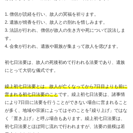
1. 僧侶が読経を行い、故人の冥福を祈ります。
2. 遺族が焼香を行い、故人との別れを惜しみます。
3. 法話が行われ、僧侶が故人の生き方や死について説法しま
す。
4. 会食が行われ、遺族や親族が集まって故人を偲びます。
初七日法要は、故人の死後初めて行われる法要であり、遺族
にとって大切な儀式です。
繰上初七日法要とは、故人が亡くなってから7日目よりも前に
営まれる初七日法要のこと
です。繰上初七日法要は、諸事情
により7日目に法要を行うことができない場合に営まれること
が多く、地域や宗派によってはそのことを｢繰り上げ」ではな
く「置き上げ」と呼ぶ場合もあります。繰上初七日法要は、
初七日法要とほぼ同じ流れで行われますが、法要の規模は若