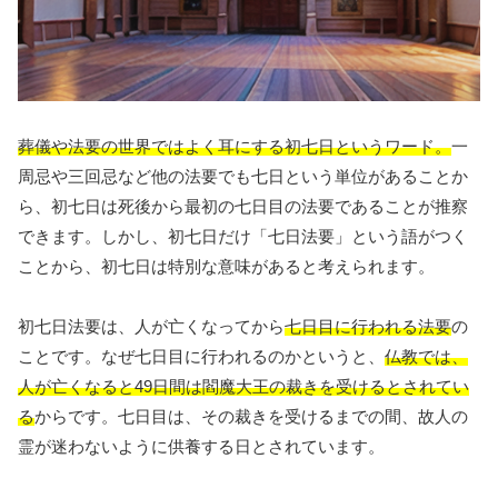
葬儀や法要の世界ではよく耳にする初七日というワード。
一
周忌や三回忌など他の法要でも七日という単位があることか
ら、初七日は死後から最初の七日目の法要であることが推察
できます。しかし、初七日だけ「七日法要」という語がつく
ことから、初七日は特別な意味があると考えられます。
初七日法要は、人が亡くなってから
七日目に行われる法要
の
ことです。なぜ七日目に行われるのかというと、
仏教では、
人が亡くなると49日間は閻魔大王の裁きを受けるとされてい
る
からです。七日目は、その裁きを受けるまでの間、故人の
霊が迷わないように供養する日とされています。