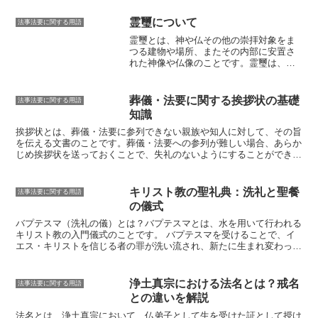
霊璽について
法事法要に関する用語
霊璽とは、神や仏その他の崇拝対象をま
つる建物や場所、またその内部に安置さ
れた神像や仏像のことです。
霊璽は、古
代中国で皇帝が先祖の霊をまつるために
建てた廟堂に由来し、日本には仏教とと
もに伝来しました。霊璽は、神社や寺
葬儀・法要に関する挨拶状の基礎
法事法要に関する用語
院、また家庭など様々な場所に設置さ
知識
れ、人々は霊璽に祈りや供物を捧げて崇
拝しています。霊璽は、日本の伝統文化
挨拶状とは、葬儀・法要に参列できない親族や知人に対して、その旨
の中で重要な役割を果たしており、人々
を伝える文書のことです。
葬儀・法要への参列が難しい場合、あらか
の信仰の対象として大切にされてきまし
じめ挨拶状を送っておくことで、失礼のないようにすることができま
た。また、霊璽は、歴史的建造物として
す。
挨拶状は、宛名、時候の挨拶、欠席の理由、香典の有無、結びの
も価値が高く、多くの霊璽が国の重要文
言葉の順に書きます。宛名は、受取人の氏名と住所を書きます。時候
化財やユネスコ世界遺産に指定されてい
の挨拶は、「残暑厳しい折柄」や「寒さが一段と厳しくなってまいり
キリスト教の聖礼典：洗礼と聖餐
法事法要に関する用語
ます。
ましたが」など、その季節に合った言葉を使います。欠席の理由は、
の儀式
仕事や病気、冠婚葬祭などが一般的です。香典の有無については、香
典を送る場合は「粗品ながら香典を同封いたしました」と記載し、香
バプテスマ（洗礼の儀）とは？
バプテスマとは、水を用いて行われる
典を送らない場合は「香典は辞退させていただけますと幸いです」と
キリスト教の入門儀式のことです。
バプテスマを受けることで、イ
記載します。結びの言葉は、「略儀ながら書中をもってご挨拶申し上
エス・キリストを信じる者の罪が洗い流され、新たに生まれ変わった
げます」や「何卒ご容赦くださいますようお願い申し上げます」な
ことを意味しています。洗礼の儀は、キリスト教の聖礼典の中で最も
ど、そのシチュエーションにふさわしい言葉を使います。
重要な儀式の一つとされており、どの教派でも行われています。バプ
テスマの具体的なやり方は、教派によって異なります。
カトリック
浄土真宗における法名とは？戒名
法事法要に関する用語
教会では、幼児洗礼が一般的です。これは、子どもがまだ罪を犯す前
との違いを解説
の無垢な状態で洗礼を受けることで、将来罪を犯してもその罪が赦さ
れるようにするためです。プロテスタント教会では、成人洗礼が一般
法名とは、浄土真宗において、
仏弟子として生を受けた証として授け