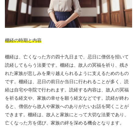
棚経の時期と内容
棚経は、亡くなった方の四十九日まで、忌日に僧侶を招いて
読経してもらう法要です。棚経は、故人の冥福を祈り、残さ
れた家族が悲しみを乗り越えられるように支えるためのもの
です。棚経は、忌日の前日か当日に行われることが多く、読
経は自宅や寺院で行われます。読経する内容は、故人の冥福
を祈る経文や、家族の幸せを願う経文などです。読経が終わ
ると、僧侶から故人や家族へのありがたいお話を聞くことが
できます。棚経は、故人と家族にとって大切な法要であり、
亡くなった方を偲び、家族の絆を深める機会となります。