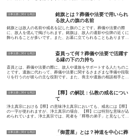
花する供花のことです。
一般供花は、故
の「プラヤタシュラーダナ」で、「すべての人に供物を捧げる」とい
人の好きだった花や、故人の人柄を偲ば
う意味です。日本では、平安時代から行われており、貴族や武士の間
せる花など、さまざまな花が用いられま
で広まりました。江戸時代には庶民にも広がり、現在では日本各地で
銘旗とは？葬儀や法要で用いられ
法事法要に関する用語
す。また、一般供花は、故人の死を悼む
行われています。
る故人の旗の名前
気持ちや、故人の冥福を祈る気持ちを込
めることで、故人との最後の別れを告げ
銘旗とは故人の名前や戒名を記した旗のことです。葬儀や法要の際
る意味があります。
特供花は、喪主や遺
に、故人を偲んで掲げられます。
銘旗は、故人の遺影や位牌の近くに
族が故人に供える供花のことです。
特供
飾られることが多いです。また、お墓に立てられることもあります。
花は、一般供花よりも豪華な花が用いら
銘旗には、故人の名前や戒名、没年月日などが記載されています。ま
れ、故人の死を悼む気持ちや、故人の冥
た、故人の家紋や好きな花などが描かれていることも多いです。銘旗
福を祈る気持ちをより強く込めることが
は、故人を偲ぶ大切なものです。葬儀や法要の際に、故人を偲んで掲
斎員って何？葬儀や法要で活躍す
法事法要に関する用語
できます。特供花は、主に棺や遺骨の周
げましょう。
る縁の下の力持ち
りに供えられます。
斎員とは、葬儀や法要の際に、故人や遺族をサポートする人たちのこ
とです。
遺族に代わって、葬儀や法要に関するさまざまな準備や段取
りを行うのが彼らの主な役割です。
また、喪主や遺族の相談相手とし
て、精神的なサポートも行います。斎員の仕事には、葬儀の打ち合わ
せや手配、祭壇の設営、遺体の清拭や着付けなどがあります。また、
葬儀や法要の進行管理も行います。斎員は、遺族の気持ちに寄り添
【釋】の解説：仏教の戒名につい
法事法要に関する用語
い、細やかな気遣いを持って仕事を行う必要があります。
て
浄土真宗における【釋】の意味浄土真宗においても、戒名には【釋】
の一字が使われますが、浄土真宗の場合、【釋】には特別な意味が込
められています。浄土真宗では、死者を「釋尊の弟子」と見なしてお
り、【釋】という一字は、そのことを表しています。
つまり、浄土真
宗の戒名に【釋】の文字が入るのは、故人が釋尊の弟子として、仏の
教えに従って生き、浄土に生まれ変わったことを意味しているので
「御霊屋」とは？神道を中心に葬
法事法要に関する用語
す。
浄土真宗では、戒名は単なる名前ではなく、故人の信仰心を表す