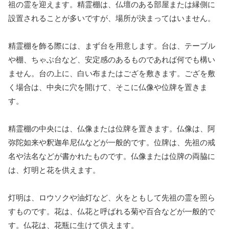
祖の霊を迎えます。精霊棚は、仏壇のある部屋または縁側に
設置されることが多いですが、場所が決まってはいません。
精霊棚を飾る際には、まず台を用意します。台は、テーブル
や棚、ちゃぶ台など、安定感のあるものであれば何でも構い
ません。台の上に、白い布またはござを敷きます。ござを敷
く場合は、中央に穴を開けて、そこに仏像や位牌を置きま
す。
精霊棚の中央には、仏像または位牌を置きます。仏像は、阿
弥陀如来や釈迦牟尼仏などが一般的です。位牌は、先祖の戒
名や法名などが書かれたものです。仏像または位牌の両脇に
は、灯明と花を供えます。
灯明は、ロウソクや油灯など、火をともして先祖の霊を照ら
すものです。花は、仏花と呼ばれる菊や百合などが一般的で
す。仏花は、花瓶に生けて供えます。