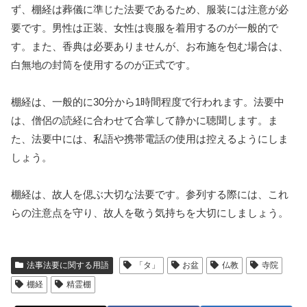
ず、棚経は葬儀に準じた法要であるため、服装には注意が必
要です。男性は正装、女性は喪服を着用するのが一般的で
す。また、香典は必要ありませんが、お布施を包む場合は、
白無地の封筒を使用するのが正式です。
棚経は、一般的に30分から1時間程度で行われます。法要中
は、僧侶の読経に合わせて合掌して静かに聴聞します。ま
た、法要中には、私語や携帯電話の使用は控えるようにしま
しょう。
棚経は、故人を偲ぶ大切な法要です。参列する際には、これ
らの注意点を守り、故人を敬う気持ちを大切にしましょう。
法事法要に関する用語
「タ」
お盆
仏教
寺院
棚経
精霊棚