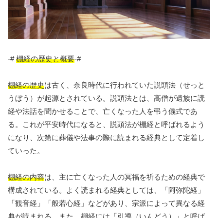
-#
棚経の歴史と概要
-#
棚経の歴史
は古く、奈良時代に行われていた説頭法（せっと
うぼう）が起源とされている。説頭法とは、高僧が遺族に読
経や法話を聞かせることで、亡くなった人を弔う儀式であ
る。これが平安時代になると、説頭法が棚経と呼ばれるよう
になり、次第に葬儀や法事の際に読まれる経典として定着し
ていった。
棚経の内容
は、主に亡くなった人の冥福を祈るための経典で
構成されている。よく読まれる経典としては、「阿弥陀経」
「観音経」「般若心経」などがあり、宗派によって異なる経
典が読まれる。また、棚経には「引導（いんどう）」と呼ば