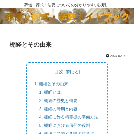
葬儀・葬式・法要についての分かりやすい説明。
棚経とその由来
2024.02.09
目次
棚経とその由来
棚経とは。
棚経の歴史と概要
棚経の時期と内容
棚経に飾る精霊棚の準備方法
棚経における僧侶の役割
棚経に参加する際の注意点