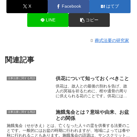
X
Facebook
はてブ
LINE
コピー
葬式法要の研究家
関連記事
供花について知っておくべきこと
法事法要に関する用語
供花は、故人との最後の別れを告げ、故
人の冥福を祈るために、棺や遺骨の周り
に供えられる花のことです。
供花には、
故人の好きだった花や、故人の人柄を偲
ばせる花など、さまざまな花が用いられ
ます。また、供花には、故人の死を悼む
施餓鬼会とは？意味や由来、お盆
法事法要に関する用語
気持ちや、故人の冥福を祈る気持ちを込
との関係
めることで、故人との最後の別れを告げ
る意味があります。供花には、主に「一
施餓鬼会（せがきえ）とは、亡くなった人々の霊を供養する法要のこ
般供花」と「特供花」の2種類がありま
とです。
一般的にはお盆の時期に行われますが、地域によっては春や
す。
一般供花は、葬儀に参列した人が献
秋に行われることもあります。施餓鬼会の語源は、サンスクリット語