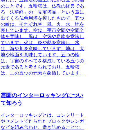
のことです。五輪塔は、仏教の経典であ
る「法華経」の「見宝塔品」という章に
出てくる仏舎利塔を模したもので、五つ
の輪は、それぞれ空、風、火、水、地を
表しています。空は、宇宙空間や空間全
体を意味し、風は、空気や息吹を意味し
ています。火は、炎や熱を意味し、水
は、海や川を意味しています。地は、大
地や地面を意味しています。五つの輪
は、宇宙のすべてを構成している五つの
元素であると考えられており、五輪塔
は、この五つの元素を象徴しています。
霊園のインターロッキングについ
て知ろう
インターロッキングとは、コンクリート
やセメントで作られたブロックやレンガ
などを組み合わせ、敷き詰めることで、