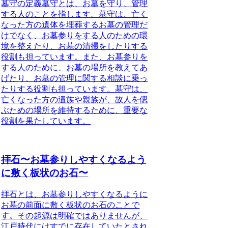
墓守の定義
墓守とは、お墓を守り、管理
する人のことを指します。墓守は、亡く
なった方の遺体を埋葬するお墓の管理だ
けでなく、お墓参りをする人のための環
境を整えたり、お墓の清掃をしたりする
役割も担っています。また、お墓参りを
する人のために、お墓の場所を教えてあ
げたり、お墓の管理に関する相談に乗っ
たりする役割も担っています。墓守は、
亡くなった方の遺族や親族が、故人を偲
ぶための場所を維持するために、重要な
役割を果たしています。
拝石〜お墓参りしやすくなるよう
に敷く板状のお石〜
拝石とは、お墓参りしやすくなるように
お墓の前面に敷く板状のお石
のことで
す。その起源は明確ではありませんが、
江戸時代にはすでに存在していたとされ