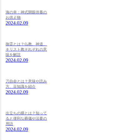
海の幸：神式開眼供養の
お供え物
2024.02.09
御霊とは？仏教、神道、
キリスト教それぞれの意
味を解説
2024.02.09
刀自命とは？意味や読み
方、豆知識を紹介
2024.02.09
出立ちの膳とは？知って
ると便利な葬儀や法要の
用語
2024.02.09