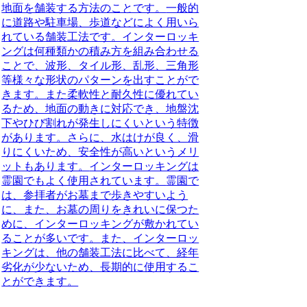
地面を舗装する方法のことです。
一般的
に道路や駐車場、歩道などによく用いら
れている舗装工法です。インターロッキ
ングは何種類かの積み方を組み合わせる
ことで、波形、タイル形、乱形、三角形
等様々な形状のパターンを出すことがで
きます。また
柔軟性と耐久性に優れてい
るため、地面の動きに対応でき、地盤沈
下やひび割れが発生しにくいという特徴
があります。さらに、水はけが良く、滑
りにくいため、安全性が高いというメリ
ットもあります。
インターロッキングは
霊園でもよく使用されています。
霊園で
は、参拝者がお墓まで歩きやすいよう
に、また、お墓の周りをきれいに保つた
めに、インターロッキングが敷かれてい
ることが多いです。
また、インターロッ
キングは、他の舗装工法に比べて、経年
劣化が少ないため、長期的に使用するこ
とができます。