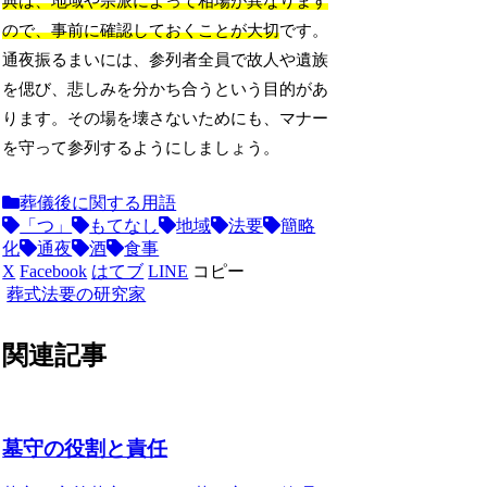
典は、地域や宗派によって相場が異なります
ので、事前に確認しておくことが大切
です。
通夜振るまいには、参列者全員で故人や遺族
を偲び、悲しみを分かち合うという目的があ
ります。その場を壊さないためにも、マナー
を守って参列するようにしましょう。
葬儀後に関する用語
「つ」
もてなし
地域
法要
簡略
化
通夜
酒
食事
X
Facebook
はてブ
LINE
コピー
葬式法要の研究家
関連記事
墓守の役割と責任