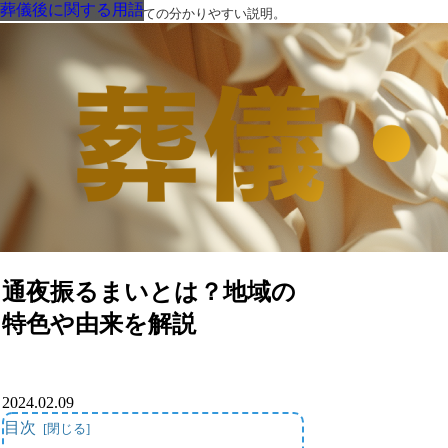
葬儀後に関する用語
葬儀後に関する用語
葬儀後に関する用語
葬儀後に関する用語
葬儀後に関する用語
葬儀後に関する用語
葬儀後に関する用語
葬儀・葬式・法要についての分かりやすい説明。
通夜振るまいとは？地域の
特色や由来を解説
2024.02.09
目次