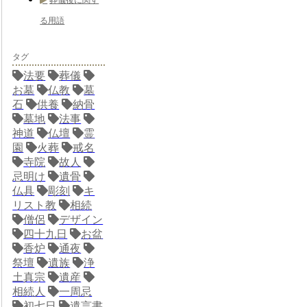
る用語
タグ
法要
葬儀
お墓
仏教
墓
石
供養
納骨
墓地
法事
神道
仏壇
霊
園
火葬
戒名
寺院
故人
忌明け
遺骨
仏具
彫刻
キ
リスト教
相続
僧侶
デザイン
四十九日
お盆
香炉
通夜
祭壇
遺族
浄
土真宗
遺産
相続人
一周忌
初七日
遺言書