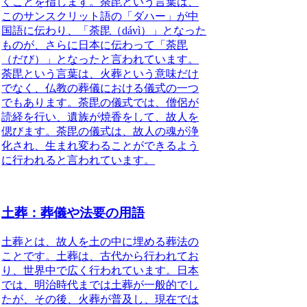
くことを指します。荼毘という言葉は、
このサンスクリット語の「ダハー」が中
国語に伝わり、「荼毘（dávì）」となった
ものが、さらに日本に伝わって「荼毘
（だび）」となったと言われています。
荼毘という言葉は、火葬という意味だけ
でなく、仏教の葬儀における儀式の一つ
でもあります。荼毘の儀式では、僧侶が
読経を行い、遺族が焼香をして、故人を
偲びます。荼毘の儀式は、故人の魂が浄
化され、生まれ変わることができるよう
に行われると言われています。
土葬：葬儀や法要の用語
土葬とは、
故人を土の中に埋める葬法
の
ことです。土葬は、古代から行われてお
り、世界中で広く行われています。日本
では、明治時代までは土葬が一般的でし
たが、その後、火葬が普及し、現在では