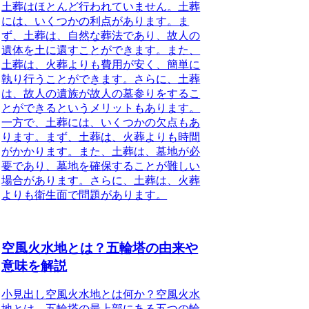
土葬はほとんど行われていません。土葬
には、いくつかの利点があります。ま
ず、土葬は、自然な葬法であり、故人の
遺体を土に還すことができます。また、
土葬は、火葬よりも費用が安く、簡単に
執り行うことができます。さらに、土葬
は、故人の遺族が故人の墓参りをするこ
とができるというメリットもあります。
一方で、土葬には、いくつかの欠点もあ
ります。まず、土葬は、火葬よりも時間
がかかります。また、土葬は、墓地が必
要であり、墓地を確保することが難しい
場合があります。さらに、土葬は、火葬
よりも衛生面で問題があります。
空風火水地とは？五輪塔の由来や
意味を解説
小見出し空風火水地とは何か？
空風火水
地とは、五輪塔の最上部にある五つの輪