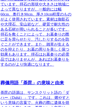
ています。拝石の形状や大きさは地域に
よって異なりますが、一般的には幅
60cm、奥行き90cm、厚さ10cm程度のもの
がよく使用されています。素材は御影石
や大理石、安山岩など、硬質で耐久性の
ある石材が用いられることが多いです。
拝石を敷くことによって、お墓参りの際
に足を滑らせたり、汚したりするのを防
ぐことができます。
また、雑草が生える
のを抑えたり、お墓の周りを美しく保つ
効果もあります。拝石はお墓参りの必需
品ではありませんが、あればお墓参りを
するのがより快適になります。
葬儀用語「荼毘」の意味と由来
荼毘の語源
は、サンスクリット語の「ダ
ハー（Dahā）」です。これは、燃やすと
いう意味の言葉で、火葬の際に遺体を焼