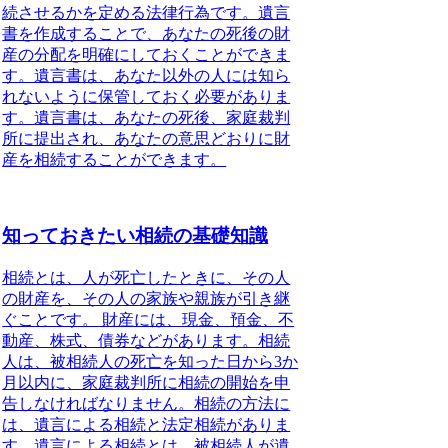
続させるか
を定める法律行為です。遺言
書を作成することで、あなたの死後の財
産の分配を明確にしておくことができま
す。遺言書は、あなた以外の人には知ら
れないように保管しておく必要がありま
す。
遺言書は、あなたの死後、家庭裁判
所に提出され、あなたの意思どおりに財
産を相続することができます。
知っておきたい相続の基礎知識
相続とは、人が死亡したときに、その人
の財産を、その人の家族や親族が引き継
ぐことです。
財産には、現金、預金、不
動産、株式、債券などがあります。相続
人は、被相続人の死亡を知った日から3か
月以内に、家庭裁判所に相続の開始を申
告しなければなりません。相続の方法に
は、遺言による相続と法定相続がありま
す。遺言による相続とは、被相続人が遺