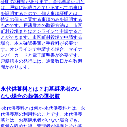
証明の
2種類
があります。全部事項証明と
は、戸籍に記載されているすべての事項
を証明するもので、個人事項証明とは、
特定の個人に関する事項のみを証明する
ものです。戸籍謄本の取得方法は、市区
町村役場またはオンラインで申請するこ
とができます。市区町村役場で申請する
場合、本人確認書類と手数料が必要で
す。オンラインで申請する場合、マイナ
ンバーカードと電子証明書が必要です。
戸籍謄本の発行には、通常数日から数週
間かかります。
永代供養料とは？お墓継承者のい
ない場合の葬儀の選択肢
-永代供養料とは何か-永代供養料とは、永
代供養墓の利用料のことです。永代供養
墓とは、お墓継承者がいない場合でも、
遺骨を収めた後、管理者が供養とその墓