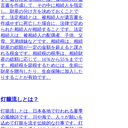
言書を作成して、その中に相続人を指定
し、財産の分け方を決めておくことで
す。法定相続とは、被相続人が遺言書を
作成せずに死亡した場合に、法律で定め
られた相続人が相続することです。法定
相続人は、被相続人の配偶者、子供、父
母、兄弟姉妹などです。相続税は、相続
財産の総額が一定の金額を超えると課さ
れる税金です。相続税の税率は、相続財
産の総額に応じて、10％から55％までで
す。相続税を節税するためには、生前に
財産を贈与したり、生命保険に加入した
りすることが有効です。
灯籠流しとは？
灯籠流しとは
、日本各地で行われる夏季
の風物詩です。川や海で、人々が願いを
込めて灯籠を流す伝統的な行事です。灯