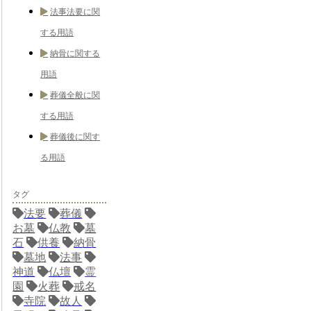
法事法要に関
する用語
納骨に関する
用語
葬儀全般に関
する用語
葬儀後に関す
る用語
タグ
法要
葬儀
お墓
仏教
墓
石
供養
納骨
墓地
法事
神道
仏壇
霊
園
火葬
戒名
寺院
故人