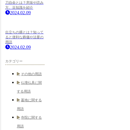
刀自命とは？意味や読み
方、豆知識を紹介
2024.02.09
出立ちの膳とは？知って
ると便利な葬儀や法要の
用語
2024.02.09
カテゴリー
その他の用語
仏壇仏具に関
する用語
墓地に関する
用語
寺院に関する
用語