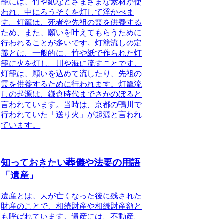
籠には、竹や紙などさまざまな素材が使
われ、中にろうそくを灯して浮かべま
す。灯籠は、死者や先祖の霊を供養する
ため、また、願いを叶えてもらうために
行われることが多いです。
灯籠流しの定
義
とは、一般的に、竹や紙で作られた灯
籠に火を灯し、川や海に流すことです。
灯籠は、願いを込めて流したり、先祖の
霊を供養するために行われます。灯籠流
しの起源は、鎌倉時代までさかのぼると
言われています。当時は、京都の鴨川で
行われていた「送り火」が起源と言われ
ています。
知っておきたい葬儀や法要の用語
「遺産」
遺産とは
、人が亡くなった後に残された
財産のことで、
相続財産や相続財産額
と
も呼ばれています。遺産には、不動産、