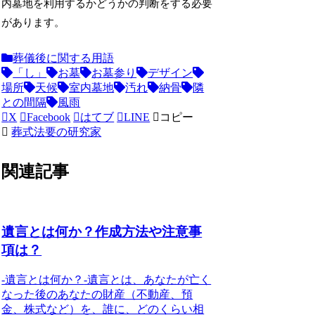
内墓地を利用するかどうかの判断をする必要
があります。
葬儀後に関する用語
「し」
お墓
お墓参り
デザイン
場所
天候
室内墓地
汚れ
納骨
隣
との間隔
風雨
X
Facebook
はてブ
LINE
コピー
葬式法要の研究家
関連記事
遺言とは何か？作成方法や注意事
項は？
-
遺言とは何か？
-遺言とは、あなたが亡く
なった後のあなたの財産（不動産、預
金、株式など）を、
誰に、どのくらい相