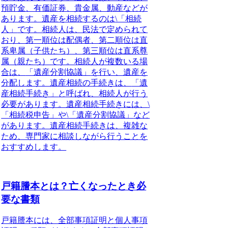
預貯金、有価証券、貴金属、動産などが
あります。遺産を相続するのは
\「相続
人」
です。相続人は、民法で定められて
おり、第一順位は配偶者、第二順位は直
系卑属（子供たち）、第三順位は直系尊
属（親たち）です。相続人が複数いる場
合は、
「遺産分割協議」
を行い、遺産を
分配します。遺産相続の手続きは、
「遺
産相続手続き」
と呼ばれ、相続人が行う
必要があります。遺産相続手続きには、
\
「相続税申告」
や
\「遺産分割協議」
など
があります。遺産相続手続きは、複雑な
ため、専門家に相談しながら行うことを
おすすめします。
戸籍謄本とは？亡くなったとき必
要な書類
戸籍謄本には、全部事項証明と個人事項