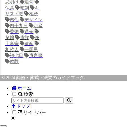
忌明け
遺骨
仏具
彫刻
キ
リスト教
相続
僧侶
デザイン
四十九日
お盆
香炉
通夜
祭壇
遺族
浄
土真宗
遺産
相続人
一周忌
初七日
遺言書
位牌
© 2024 葬儀・葬式・法要のガイドブック.
ホーム
検索
トップ
サイドバー