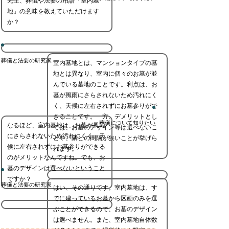
先生、葬儀や法要の用語「室内墓
地」の意味を教えていただけます
か？
葬儀と法要の研究家
室内墓地とは、マンションタイプの墓
地とは異なり、室内に個々のお墓が並
んでいる墓地のことです。利点は、お
墓が風雨にさらされないため汚れにく
く、天候に左右されずにお墓参りがで
きることです。一方、デメリットとし
葬儀について知りたい
なるほど、室内墓地は、お墓が風雨
ては、お墓のデザイン等は選べないこ
にさらされないため汚れにくく、天
とや、隣との間隔が狭いことが挙げら
候に左右されずにお墓参りができる
れます。
のがメリットなんですね。でも、お
墓のデザインは選べないということ
ですか？
葬儀と法要の研究家
はい、その通りです。室内墓地は、す
でに建っているお墓から区画のみを選
ぶことができるので、お墓のデザイン
は選べません。また、室内墓地自体数