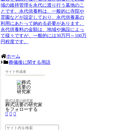
域の維持管理を
永代に渡り行う墓地
のこ
とです。永代供養料は、一般的に寺院や
霊園などが設定しており、永代供養墓の
利用にあたって納める必要があります。
永代供養料の金額は、地域や施設によっ
て様々ですが、一般的には30万円～100万
円程度です。
ホーム
葬儀後に関する用語
サイト作成者
葬式法要の研究家
葬式法要の研究家
をフォローする