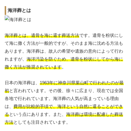
海洋葬とは
海洋葬とは、遺骨を海に還す葬送方法
です。遺骨を粉状にし
て海に撒く方法が一般的ですが、そのまま海に沈める方法も
あります。海洋葬は、故人の希望や遺族の意向によって行わ
れますが、
海洋汚染を防ぐため、遺骨を粉状にしてから海に
撒く方法が推奨されています
。
日本の海洋葬は、
1963年に神奈川県葉山町で行われたのが最
初
と言われています。その後、徐々に広まり、現在では全国
各地で行われています。海洋葬の人気が高まっている理由
は、
費用が比較的手頃で、海洋という自然に還ることができ
る
という点にあります。また、
海洋葬は環境に配慮した葬送
方法
としても注目されています。