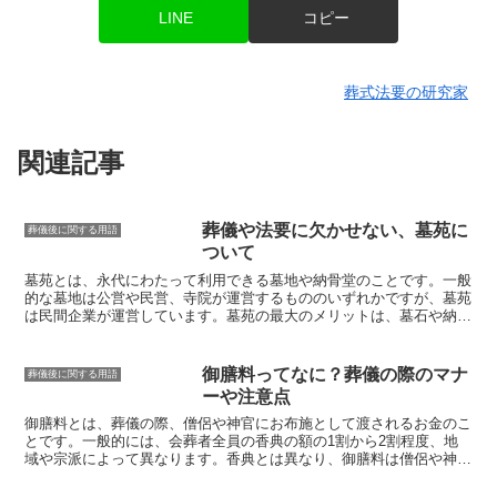
LINE
コピー
葬式法要の研究家
関連記事
葬儀や法要に欠かせない、墓苑に
葬儀後に関する用語
ついて
墓苑とは、永代にわたって利用できる墓地や納骨堂のこと
です。一般
的な墓地は公営や民営、寺院が運営するもののいずれかですが、墓苑
は民間企業が運営しています。墓苑の最大のメリットは、
墓石や納骨
堂の購入や管理が民間の企業によって行われる
ことです。そのため、
墓地や納骨堂の管理が行き届いており、周辺の環境も整っていること
が多くあります。また、墓苑の中には、
レストランやホテル、休憩所
御膳料ってなに？葬儀の際のマナ
葬儀後に関する用語
などの施設も併設されている
ところもあります。その結果、葬儀や法
ーや注意点
要を行うにも便利な場所となっています。
御膳料とは、葬儀の際、僧侶や神官にお布施として渡されるお金
のこ
とです。一般的には、会葬者全員の香典の額の
1割から2割程度、地
域や宗派によって異なります
。香典とは異なり、御膳料は
僧侶や神官
に対して直接手渡すのが一般的
です。御膳料を渡すタイミングは、葬
儀の最後に僧侶や神官が挨拶をする際に渡すのが一般的です。御膳料