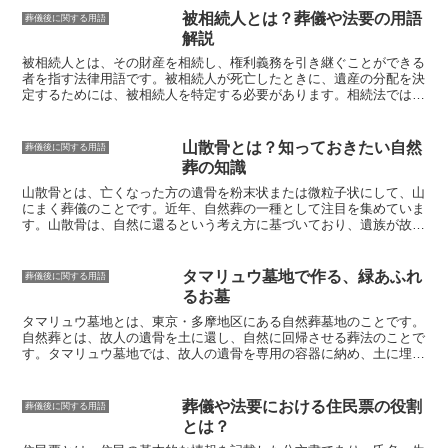
を渡す際には、
一万円、五千円、三千円などの新札
を用意しましょ
被相続人とは？葬儀や法要の用語
葬儀後に関する用語
う。お札を
袱紗（ふくさ）に包んで
、僧侶や神官に手渡します。袱紗
解説
は、喪服の左胸に入れるか、帯に挟んでおくと良いでしょう。御膳料
を渡す際には、
「お布施です」と一言添えて
、僧侶や神官に手渡しま
被相続人とは
、その財産を相続し、権利義務を引き継ぐことができる
す。僧侶や神官がお布施を受け取ったら、
「ありがとうございます」
者を指す法律用語です。被相続人が死亡したときに、遺産の分配を決
とお礼を言いましょう
。
定するためには、被相続人を特定する必要があります。
相続法では、
被相続人の範囲は法律で定められており、第一順位は配偶者、第二順
位は子供、第三順位は父母、第四順位は兄弟姉妹となっています。
し
かし、遺言書がある場合や、養子縁組や離縁などによって相続人の範
山散骨とは？知っておきたい自然
葬儀後に関する用語
囲が変更されるケースもあります。被相続人を特定する際には、死亡
葬の知識
診断書や戸籍謄本など、被相続人の身分を証明する書類を収集する必
要があります。
また、被相続人の財産を調査して、遺産目録を作成す
山散骨とは、亡くなった方の遺骨を粉末状または微粒子状にして、山
ることも大切です。
遺産目録には、現金や預貯金、不動産、株式など
にまく葬儀のこと
です。近年、自然葬の一種として注目を集めていま
の有価証券、動産など、被相続人の所有するすべての財産を記載しま
す。山散骨は、自然に還るという考え方に基づいており、遺族が故人
す。遺産目録は、相続税の申告や、遺産分割協議を行う際に必要とな
の遺骨を自然の中で見守ることができるというメリットがあります。
る書類です。
山散骨を行う場所は、森林や山林など、自然豊かな場所が適していま
す。また、山散骨は、環境への影響を考慮して行う必要があります。
タマリュウ墓地で作る、緑あふれ
葬儀後に関する用語
山散骨を行う際には、必ず事前にその地域の自治体に許可を得る必要
るお墓
があります。
タマリュウ墓地とは
、東京・多摩地区にある自然葬墓地のことです。
自然葬とは、故人の遺骨を土に還し、自然に回帰させる葬法のことで
す。タマリュウ墓地では、故人の遺骨を専用の容器に納め、土に埋葬
します。容器は自然に分解される素材で作られているため、遺骨は自
然に還っていきます。タマリュウ墓地は、緑あふれる自然豊かな環境
にあります。墓地の敷地内には、タマリュウという多年草が一面に植
葬儀や法要における住民票の役割
葬儀後に関する用語
えられています。タマリュウは、耐寒性と耐暑性に優れているため、
とは？
年間を通して緑を保ちます。また、タマリュウは、土壌を浄化する効