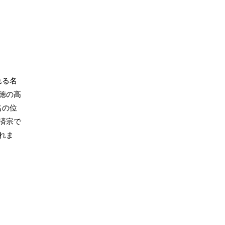
れる名
徳の高
名の位
済宗で
れま