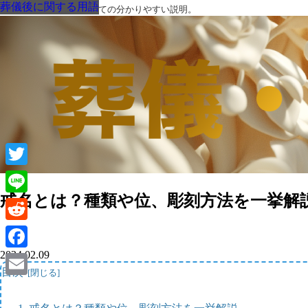
葬儀後に関する用語
葬儀後に関する用語
葬儀後に関する用語
葬儀後に関する用語
葬儀後に関する用語
葬儀後に関する用語
葬儀後に関する用語
葬儀・葬式・法要についての分かりやすい説明。
Twitter
戒名とは？種類や位、彫刻方法を一挙解
Line
Reddit
2024.02.09
Facebook
目次
Email