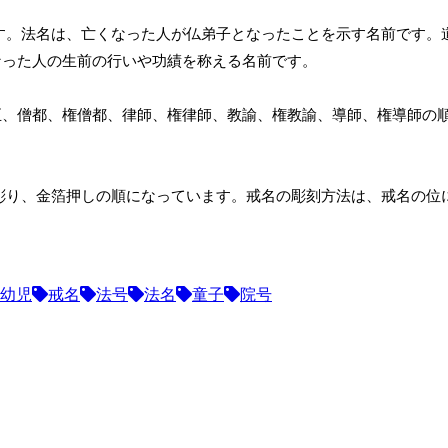
す。法名は、亡くなった人が仏弟子となったことを示す名前です。
なった人の生前の行いや功績を称える名前です。
正、僧都、権僧都、律師、権律師、教諭、権教諭、導師、権導師の
彫り、金箔押しの順になっています。戒名の彫刻方法は、戒名の位
幼児
戒名
法号
法名
童子
院号