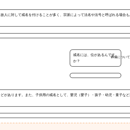
、故人に対して戒名を付けることが多く、宗派によって法名や法号と呼ばれる場合も
戒名には、位があるんです
葬儀について
か？
などがあります。また、子供用の戒名として、嬰児（嬰子）・孩子・幼児・童子など