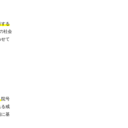
養する
の社会
わせて
。
院号
れる戒
績に基