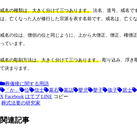
戒名の種類は、大きく分けて三つあります。
法名、道号、戒名で
は、亡くなった人が修行した宗派を表す名前です。戒名は、亡く
戒名の位は、僧侶の位と同じように、上から大僧正、僧正、権僧
っています。
戒名の彫刻方法は、大きく分けて三つあります。
彫り込み、浮き
て決まります。
葬儀後に関する用語
「か」
位
信士
墓石
墓誌
嬰児
嬰子
孩子
居士
X
Facebook
はてブ
LINE
コピー
葬式法要の研究家
関連記事