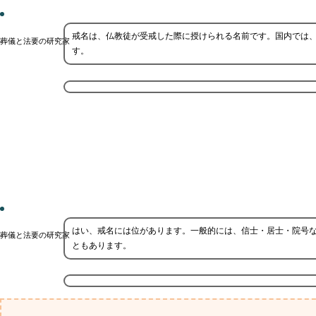
戒名は、仏教徒が受戒した際に授けられる名前です。国内では
葬儀と法要の研究家
す。
はい、戒名には位があります。一般的には、信士・居士・院号
葬儀と法要の研究家
ともあります。