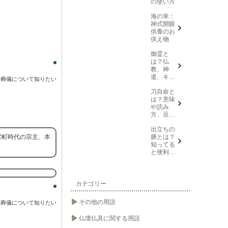
の使い方
海の幸：
神式開眼
供養のお
供え物
御霊と
は？仏
教、神
道、キリ
葬儀について知りたい
スト教そ
刀自命と
れぞれの
は？意味
意味を解
や読み
説
方、豆知
識を紹介
出立ちの
室町時代の宗主、本
膳とは？
知ってる
と便利な
葬儀や法
要の用語
カテゴリー
その他の用語
葬儀について知りたい
仏壇仏具に関する用語