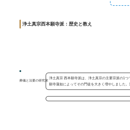
r
m
i
e
a
t
b
i
浄土真宗西本願寺派：歴史と教え
o
l
o
k
浄土真宗 西本願寺派は、浄土真宗の主要宗派の1
葬儀と法要の研究家
願寺蓮如によってその門徒を大きく増やしました。