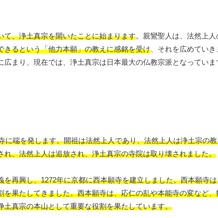
いて、浄土真宗を開いたことに始まります
。親鸞聖人は、法然上人
できるという「他力本願」の教えに感銘を受け
、それを広めていき
に広まり、現在では、浄土真宗は日本最大の仏教宗派となっていま
宗の寺に端を発します。開祖は法然上人であり、法然上人は浄土宗の
され、法然上人は追放され、浄土真宗の寺院は取り壊されました。
を再興し、1272年に京都に西本願寺を建立しました。西本願寺
割を果たしてきました。西本願寺は、応仁の乱や本能寺の変など、
浄土真宗の本山として重要な役割を果たしています。