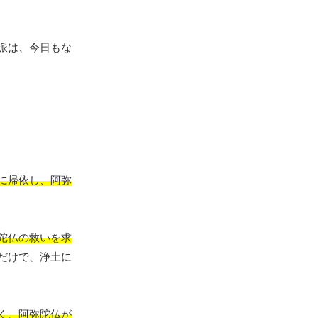
派は、今日もな
に帰依し、阿弥
陀仏の救いを求
だけで、浄土に
く、阿弥陀仏が