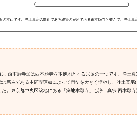
派の本山です。浄土真宗の開祖である親鸞の廟所である東本願寺と並んで、浄土真
宗 西本願寺派は西本願寺を本拠地とする宗派の一つです。浄土真
代の宗主である本願寺蓮如によって門徒を大きく増やし、浄土真宗
した。東京都中央区築地にある「築地本願寺」も浄土真宗 西本願寺