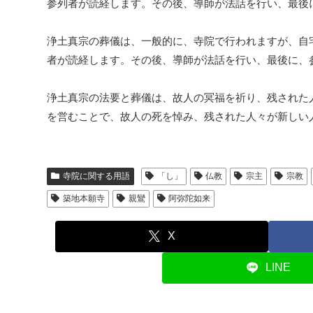
参列者が読経します。その後、導師が法話を行い、最後
浄土真宗の葬儀は、一般的に、寺院で行われますが、自
者が読経します。その後、導師が法話を行い、最後に、
浄土真宗の法要と葬儀は、故人の冥福を祈り、残された
を営むことで、故人の死を悼み、残された人々が新しい
寺院に関する用語
「し」
仏教
宗主
宗教
築地本願寺
親鸞
阿弥陀如来
X
LINE