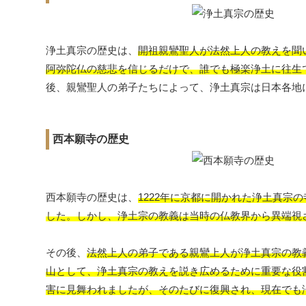
浄土真宗の歴史は、
開祖親鸞聖人が法然上人の教えを聞
阿弥陀仏の慈悲を信じるだけで、誰でも極楽浄土に往生
後、親鸞聖人の弟子たちによって、浄土真宗は日本各地
西本願寺の歴史
西本願寺の歴史は、
1222年に京都に開かれた浄土真
した。しかし、浄土宗の教義は当時の仏教界から異端視
その後、
法然上人の弟子である親鸞上人が浄土真宗の教義
山として、浄土真宗の教えを説き広めるために重要な役
害に見舞われましたが、そのたびに復興され、現在でも