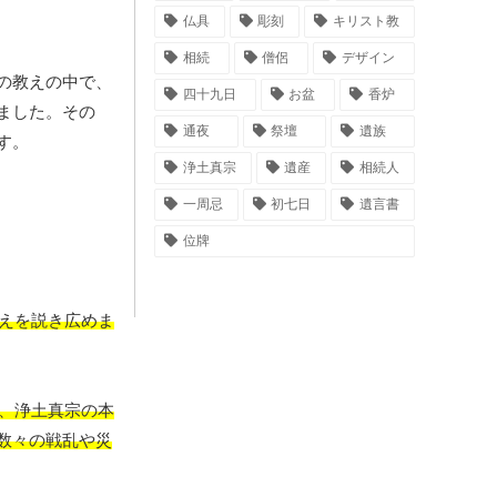
仏具
彫刻
キリスト教
相続
僧侶
デザイン
の教えの中で、
四十九日
お盆
香炉
ました。その
通夜
祭壇
遺族
す。
浄土真宗
遺産
相続人
一周忌
初七日
遺言書
位牌
教えを説き広めま
は、浄土真宗の本
数々の戦乱や災