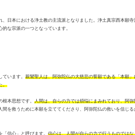
れ、日本における浄土教の主流派となりました。浄土真宗西本願寺
心的な宗派の一つとなっています。
しています。
親鸞聖人は、阿弥陀仏の大慈悲の誓願である「本願」
た。
の根本思想です。
人間は、自らの力では煩悩にまみれており、阿弥
人間を救うために本願を立ててくださり、阿弥陀仏の救いを信じる
を「信心」と呼びます。
信心は、人間が自らの力で行うものではな