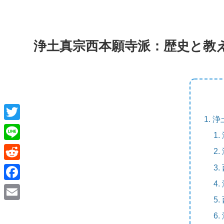
浄土真宗西本願寺派：歴史と教
浄
T
w
L
i
i
R
t
n
e
F
t
e
d
a
e
E
d
c