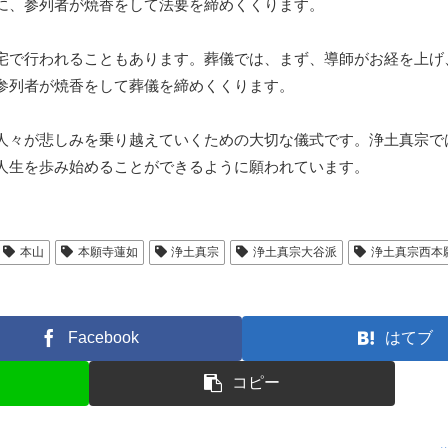
に、参列者が焼香をして法要を締めくくります。
宅で行われることもあります。葬儀では、まず、導師がお経を上げ
参列者が焼香をして葬儀を締めくくります。
人々が悲しみを乗り越えていくための大切な儀式です。浄土真宗で
人生を歩み始めることができるように願われています。
本山
本願寺蓮如
浄土真宗
浄土真宗大谷派
浄土真宗西本
Facebook
はてブ
コピー