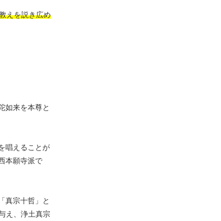
の教えを説き広め
陀如来を本尊と
を唱えることが
西本願寺派で
「真宗十哲」と
与え、浄土真宗