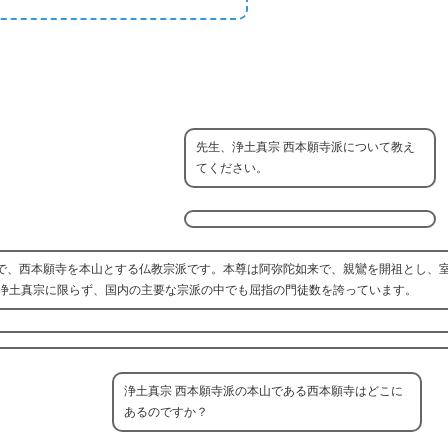
先生、浄土真宗 西本願寺派について教え
てください。
つで、西本願寺を本山とする仏教宗派です。本尊は阿弥陀如来で、親鸞を開祖とし、
浄土真宗に限らず、国内の主要な宗派の中でも屈指の門徒数を誇っています。
浄土真宗 西本願寺派の本山である西本願寺はどこに
あるのですか？