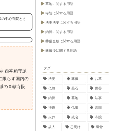
墓地に関する用語
寺院に関する用語
宗の中心寺院とさ
法事法要に関する用語
納骨に関する用語
葬儀全般に関する用語
葬儀後に関する用語
タグ
宗 西本願寺派
に限らず国内の
法要
葬儀
お墓
派の直轄寺院
仏教
墓石
供養
納骨
墓地
法事
神道
仏壇
霊園
火葬
戒名
寺院
故人
忌明け
遺骨