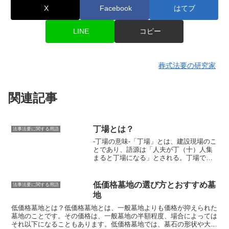
X
Facebook
はてブ
LINE
コピー
葬式法要の研究家
関連記事
丁場とは？
法事法要に関する用語
-丁場の意味-「丁場」とは、建設現場のこ
とであり、
語源は「人夫が丁（十）人集
まると丁場になる」とされる。
丁場で
は、土木工事、建築工事、道路工事など
の建設工事が行われており、
工事の種類
によって、必要な資材や作業員も異な
低価格墓地の選び方とおすすめ墓
法事法要に関する用語
る。
丁場には、工事監督、現場監督、作
地
業員など、様々な人が働いており、
工事
を安全かつ効率的に行うために、協力し
低価格墓地とは？
低価格墓地とは、一般墓地よりも価格が抑えられた
て作業を進めている。
丁場は、建設業に
墓地のことです
。その価格は、一般墓地の半額程度、場合によっては
とって重要な場所であり、
経済活動の発
それ以下になることもあります。低価格墓地では、墓石の形状や大き