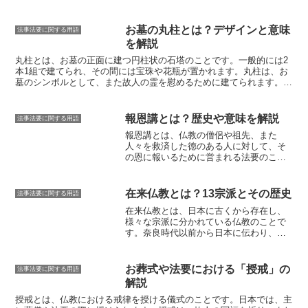
展に貢献している。
さ、場所など、さまざまな条件が決められており、選択の幅は狭くな
りますが、その分、費用を抑えることができます。低価格墓地は、一
般墓地よりも管理が簡素化されており、その分、維持管理費も安くな
お墓の丸柱とは？デザインと意味
法事法要に関する用語
っています。また、低価格墓地には、永代供養付きのプランもあるこ
を解説
とが多く、将来の供養の不安を軽減することができます。低価格墓地
は、近年、需要が高まっており、全国各地に設置されています。しか
丸柱とは
、お墓の正面に建つ円柱状の石塔のことです。一般的には2
し、低価格墓地の中には、立地条件が悪かったり、霊園の管理が行き
本1組で建てられ、その間には宝珠や花瓶が置かれます。丸柱は、
お
届いていないなど、問題点もあるため、墓地選びの際には、注意が必
墓のシンボル
として、また
故人の霊を慰める
ために建てられます。丸
要です。
柱のデザインは、様々です。
シンプルな円柱状のもの
から、
彫刻や模
様が施されたもの
まであります。また、丸柱の材質も、様々です。
石
材
、
金属
、
木材
など、様々な素材で作られています。丸柱の意味は、
報恩講とは？歴史や意味を解説
法事法要に関する用語
宗派によって異なります
。例えば、真言宗では、丸柱は
「空」
を、浄
報恩講とは、仏教の僧侶や祖先、また
土宗では
「法」
を、日蓮宗では
「僧」
を表しているとされています。
人々を救済した徳のある人に対して、そ
の恩に報いるために営まれる法要のこと
です。
報恩講の語源は「報恩講説」であ
り、仏教の教えである「四恩」に由来し
ています。四恩とは、父母の恩、師匠の
在来仏教とは？13宗派とその歴史
法事法要に関する用語
恩、国家の恩、三宝の恩のことで、この
在来仏教とは、
日本に古くから存在し、
四恩に対して報いるために営まれるのが
様々な宗派に分かれている仏教
のことで
報恩講です。報恩講は、各宗派によって
す。奈良時代以前から日本に伝わり、日
営まれる時期や内容は異なりますが、一
本人の精神文化に深く根付いてきまし
般的には秋に行われることが多いです。
た。在来仏教には、天台宗、真言宗、浄
土宗、浄土真宗、曹洞宗、臨済宗、日蓮
お葬式や法要における「授戒」の
法事法要に関する用語
宗、法華宗、融通念仏宗、真宗、時宗、
解説
一向宗、黄檗宗の13宗派があります。天
台宗は、平安時代初期に最澄によって開
授戒とは、仏教における戒律を授ける儀式
のことです。日本では、主