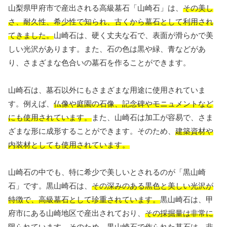
山梨県甲府市で産出される高級墓石「山崎石」は、
その美し
さ、耐久性、希少性で知られ、古くから墓石として利用され
てきました。
山崎石は、硬く丈夫な石で、表面が滑らかで美
しい光沢があります。また、石の色は黒や緑、青などがあ
り、さまざまな色合いの墓石を作ることができます。
山崎石は、墓石以外にもさまざまな用途に使用されていま
す。例えば、
仏像や庭園の石像、記念碑やモニュメントなど
にも使用されています。
また、山崎石は加工が容易で、さま
ざまな形に成形することができます。そのため、
建築資材や
内装材としても使用されています。
山崎石の中でも、特に希少で美しいとされるのが「黒山崎
石」です。黒山崎石は、
その深みのある黒色と美しい光沢が
特徴で、高級墓石として珍重されています。
黒山崎石は、甲
府市にある山崎地区で産出されており、
その採掘量は非常に
限られています。
そのため、
黒山崎石で作られた墓石は、非