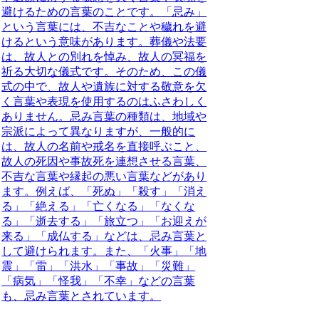
避けるための言葉のことです。
「忌み」
という言葉には、不吉なことや穢れを避
けるという意味があります。葬儀や法要
は、故人との別れを悼み、故人の冥福を
祈る大切な儀式です。そのため、この儀
式の中で、故人や遺族に対する敬意を欠
く言葉や表現を使用するのはふさわしく
ありません。忌み言葉の種類は、地域や
宗派によって異なりますが、一般的に
は、故人の名前や戒名を直接呼ぶこと、
故人の死因や事故死を連想させる言葉、
不吉な言葉や縁起の悪い言葉などがあり
ます。
例えば、「死ぬ」「殺す」「消え
る」「絶える」「亡くなる」「なくな
る」「逝去する」「旅立つ」「お迎えが
来る」「成仏する」などは、忌み言葉と
して避けられます。
また、「火事」「地
震」「雷」「洪水」「事故」「災難」
「病気」「怪我」「不幸」などの言葉
も、忌み言葉とされています。