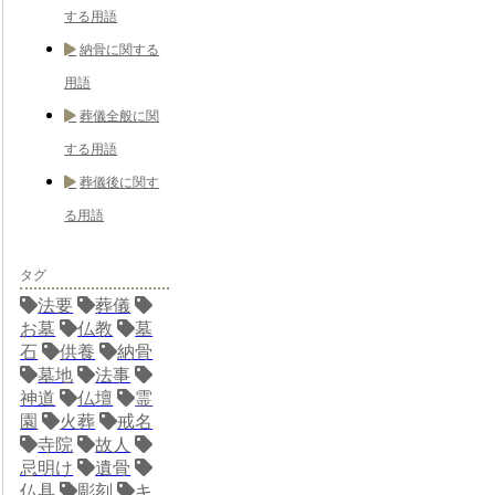
する用語
納骨に関する
用語
葬儀全般に関
する用語
葬儀後に関す
る用語
タグ
法要
葬儀
お墓
仏教
墓
石
供養
納骨
墓地
法事
神道
仏壇
霊
園
火葬
戒名
寺院
故人
忌明け
遺骨
仏具
彫刻
キ