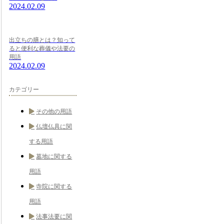
2024.02.09
出立ちの膳とは？知って
ると便利な葬儀や法要の
用語
2024.02.09
カテゴリー
その他の用語
仏壇仏具に関
する用語
墓地に関する
用語
寺院に関する
用語
法事法要に関