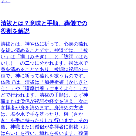
す。
清祓とは？意味と手順、葬儀での
役割を解説
清祓とは、神や仏に祈って、心身の穢れ
を祓い清めることです。
神道では、「祓
い」は「禊（みそぎ）」と「祓詞（はら
いし）」の二つに分かれます。禊は水で
身を清めることであり、祓詞は祝詞の一
種で、神に祈って穢れを祓うものです。
仏教では、清祓は「加持祈祷（かじきと
う）」や「護摩供養（ごまくよう）」な
どで行われます。清祓の手順は、まず神
職または僧侶が祝詞や経文を唱え、次に
参拝者が身を清めます。身清めの方法
は、塩や水で手を洗ったり、榊（さか
き）を手に持ったりして行います。その
後、神職または僧侶が参拝者に御祓（お
はらい）を行い、穢れを祓います。
葬儀