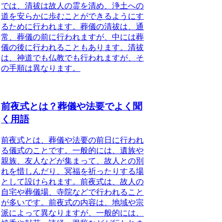
では、清祓は故人の霊を清め、浄土への
道を安らかに歩むことができるようにす
るために行われます。
葬儀の清祓は、通
常、葬儀の前に行われますが、中には葬
儀の後に行われることもあります。清祓
は、神道でも仏教でも行われますが、そ
の手順は異なります。
前夜式とは？葬儀や法要でよく聞
く用語
前夜式とは、葬儀や法要の前日に行われ
る儀式
のことです。一般的には、遺族や
親族、友人などが集まって、故人との別
れを惜しんだり、冥福を祈ったりする場
として設けられます。前夜式は、故人の
自宅や葬儀場、寺院などで行われること
が多いです。前夜式の内容は、地域や宗
派によって異なりますが、一般的には、