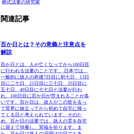
葬式法要の研究家
関連記事
百か日とは？その意義と注意点を
解説
百か日とは、人が亡くなってから100日目
に行われる法要のことです。
日本では、
一般的に故人の死後7日目に初七日、13日
目に二七日、21日目に三七日、35日目に
五七日、49日目に七七日と法要が行わ
れ、100日目に百か日が営まれることが多
いです。
百か日は、故人がこの世を去っ
て冥界に旅立ってから初めて自宅に帰っ
てくる日と考えられています。
そのた
め、百か日の法要では、故人の霊を自宅
に迎えて供養し、冥福を祈ります。ま
た、百か日は故人の忌明けの日でもあ