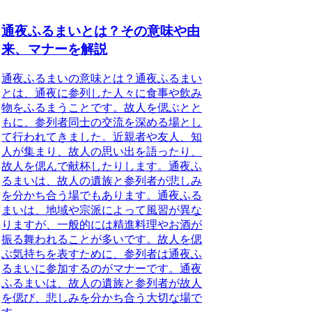
通夜ふるまいとは？その意味や由
来、マナーを解説
通夜ふるまいの意味とは？
通夜ふるまい
とは、通夜に参列した人々に食事や飲み
物をふるまうことです。故人を偲ぶとと
もに、参列者同士の交流を深める場とし
て行われてきました。
近親者や友人、知
人が集まり、故人の思い出を語ったり、
故人を偲んで献杯したりします。通夜ふ
るまいは、故人の遺族と参列者が悲しみ
を分かち合う場でもあります。通夜ふる
まいは、地域や宗派によって風習が異な
りますが、一般的には精進料理やお酒が
振る舞われることが多いです。故人を偲
ぶ気持ちを表すために、参列者は通夜ふ
るまいに参加するのがマナーです。通夜
ふるまいは、故人の遺族と参列者が故人
を偲び、悲しみを分かち合う大切な場で