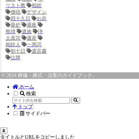
リスト教
相続
僧侶
デザイン
四十九日
お盆
香炉
通夜
祭壇
遺族
浄
土真宗
遺産
相続人
一周忌
初七日
遺言書
位牌
© 2024 葬儀・葬式・法要のガイドブック.
ホーム
検索
トップ
サイドバー
タイトルとURLをコピーしました