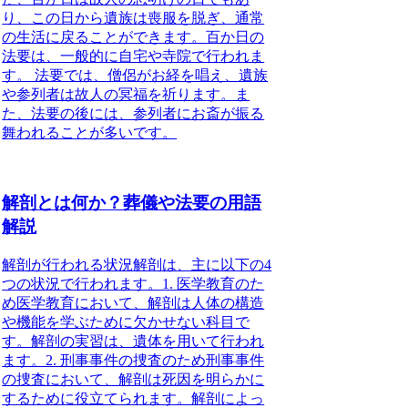
り、この日から遺族は喪服を脱ぎ、通常
の生活に戻ることができます。
百か日の
法要は、一般的に自宅や寺院で行われま
す。
法要では、僧侶がお経を唱え、遺族
や参列者は故人の冥福を祈ります。ま
た、法要の後には、参列者にお斎が振る
舞われることが多いです。
解剖とは何か？葬儀や法要の用語
解説
解剖が行われる状況
解剖は、主に以下の4
つの状況で行われます。1. 医学教育のた
め医学教育において、解剖は人体の構造
や機能を学ぶために欠かせない科目で
す。解剖の実習は、遺体を用いて行われ
ます。2. 刑事事件の捜査のため刑事事件
の捜査において、解剖は死因を明らかに
するために役立てられます。解剖によっ