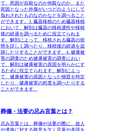
て、死因が自殺なのか他殺なのか、また
死因となった外傷がいつどのようにして
負わされたものなのかなどを調べること
ができます。3. 臓器移植のため臓器移植
において、解剖は臓器の移植適性や移植
後の経過を調べるために役立てられま
す。解剖によって、移植される臓器の状
態を詳しく調べたり、移植後の経過を追
跡したりすることができます。4. 健康被
害の調査のため健康被害の調査におい
て、解剖は健康被害の原因を明らかにす
るために役立てられます。解剖によっ
て、健康被害の原因となった物質を特定
したり、健康被害の程度を調べたりする
ことができます。
葬儀・法要の忌み言葉とは？
忌み言葉とは、葬儀や法要の際に、故人
や遺族に対する敬意を欠く言葉や表現を