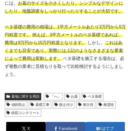
には、
お墓のサイズを小さくしたり、シンプルなデザインに
したり、地盤調査をしっかり行ったりすることが大切です。
ベタ基礎の費用の相場は、1平方メートルあたり3万円から5万
円程度です。
例えば、3平方メートルのベタ基礎であれば、
費用は9万円から15万円程度となります。
しかし、
これはあ
くまでも目安であり、実際には上記のようなさまざまな要素
によって費用は変動します。
ベタ基礎を施工する場合は、必
ず複数の業者に見積もりを取って比較検討するようにしまし
ょう。
墓地に関する用語
「へ」
お墓
ベタ基礎
傾斜防止
基礎工事
据え付け
耐久性
耐震性
鉄筋コンクリート
X
Facebook
はてブ