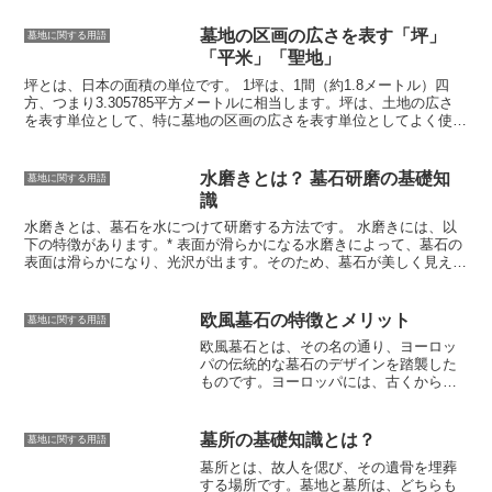
ことができます。永代使用料の費用相場は、墓地の場所や広さ、期間
なると、火葬が広がり、墓の形もそれに
などによって異なりますが、一般的には100万円から300万円程度で
合わせて変化しました。火葬された遺骨
墓地の区画の広さを表す「坪」
墓地に関する用語
す。また、永代使用料に加えて、墓石の建立費用や管理費などが必要
は、壺に納められ、それを埋葬するよう
「平米」「聖地」
になる場合があります。永代使用料の支払方法は、一括払い、分割払
になりました。この形式の墓は、鎌倉時
い、信託などがあります。一括払いは、永代使用料を全額を一括で支
代以降、次第に全国に広がっていき、現
坪とは、日本の面積の単位です。
1坪は、1間（約1.8メートル）四
払う方法です。分割払いは、永代使用料を数回に分けて支払う方法で
在でも主流の墓の形となっています。墓
方、つまり3.305785平方メートルに相当します。坪は、土地の広さ
す。信託は、永代使用料を信託銀行に預けて管理してもらい、利息で
石の歴史は、日本人の死生観や葬送儀礼
を表す単位として、特に墓地の区画の広さを表す単位としてよく使わ
永代使用料を支払う方法です。
の変化を反映しています。縄文時代から
れます。坪は、古くから使われてきた面積の単位ですが、メートル法
古墳時代にかけては、死者をあの世に送
が導入された後も、慣習的に使われ続けてきました。現在でも、不動
るための儀礼として、大型の墓が作られ
産取引や土地の登記などでは、坪が使用されることが多くあります。
水磨きとは？ 墓石研磨の基礎知
墓地に関する用語
ました。平安時代以降になると、火葬が
坪は、土地の広さを表す単位として便利ですが、面積を計算するとき
識
広がり、墓の形もそれに合わせて変化し
は、坪を平方メートルに変換する必要があります。坪を平方メートル
ました。これは、死者をあの世に送るた
に変換するには、坪の値に0.3025を掛けます。
水磨きとは、墓石を水につけて研磨する方法です。
水磨きには、以
めではなく、遺骨を供養するためという
下の特徴があります。*
表面が滑らかになる
水磨きによって、墓石の
考え方が強くなったことを示していま
表面は滑らかになり、光沢が出ます。そのため、墓石が美しく見えま
す。
す。*
摩耗に強くなる
水磨きによって、墓石の表面が硬くなり、摩耗
に強くなります。そのため、墓石が長持ちします。*
汚れがつきにく
い
水磨きによって、墓石の表面が滑らかになるため、汚れがつきにく
欧風墓石の特徴とメリット
墓地に関する用語
くなります。そのため、墓石を清掃する手間が省けます。*
費用が安
欧風墓石とは、その名の通り、ヨーロッ
い
水磨きには、特別な道具や材料は必要ありません。そのため、費用
パの伝統的な墓石のデザインを踏襲した
が安く抑えられます。
ものです。
ヨーロッパには、古くから墓
石に様々な装飾を施す習慣があり、それ
が日本にも伝わって欧風墓石が誕生しま
した。
欧風墓石は、そのデザインの美し
墓所の基礎知識とは？
墓地に関する用語
さから、近年人気が高まっています。
日
墓所とは、
故人を偲び、その遺骨を埋葬
本の伝統的な墓石よりも、華やかでモダ
する場所
です。墓地と墓所は、どちらも
ンな印象を与えるため、若い世代を中心