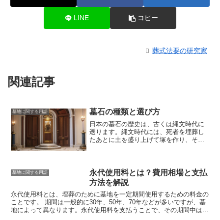
LINE
コピー
葬式法要の研究家
関連記事
墓石の種類と選び方
墓地に関する用語
日本の
墓石の歴史
は、古くは縄文時代に
遡ります。縄文時代には、死者を埋葬し
たあとに土を盛り上げて塚を作り、その
上に石を並べるという形式の墓がありま
した。この形式の墓は、古墳時代に入る
と、より大型化し、前方後円墳や円墳な
どの形をとるようになりました。古墳時
永代使用料とは？費用相場と支払
墓地に関する用語
代後期になると、石室と呼ばれる石で囲
方法を解説
まれた空間が作られ、そこに死者を埋葬
永代使用料とは、埋葬のために墓地を一定期間使用するための料金の
するようになりました。石室は、次第に
ことです。
期間は一般的に30年、50年、70年などが多いですが、墓
複雑化し、壁面に彫刻が施されたり、天
地によって異なります。永代使用料を支払うことで、その期間中は墓
井に石を組み合わせてアーチ状にしたり
地を使用することができ、墓石を建立したり、遺骨を埋葬したりする
するようになりました。平安時代以降に